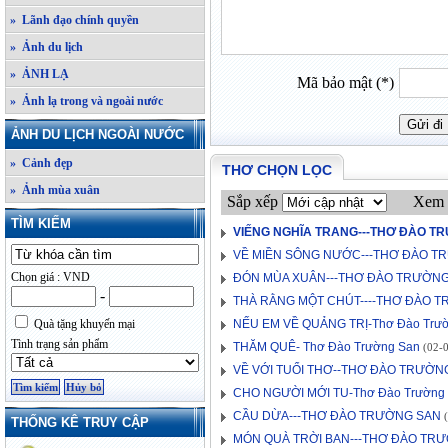
» Lãnh đạo chính quyền
» Ảnh du lịch
» ẢNH LẠ
Mã bảo mật (*)
» Ảnh lạ trong và ngoài nước
ẢNH DU LỊCH NGOÀI NƯỚC
» Cảnh đẹp
THƠ CHỌN LỌC
» Ảnh mùa xuân
Sắp xếp
Xem 
TÌM KIẾM
VIẾNG NGHĨA TRANG---THƠ ĐÀO T
VỀ MIỀN SÔNG NƯỚC---THƠ ĐÀO T
Chọn giá : VND
ĐÓN MÙA XUÂN---THƠ ĐÀO TRƯỜN
-
THÀ RẰNG MỘT CHÚT----THƠ ĐÀO 
Quà tặng khuyến mại
NẾU EM VỀ QUẢNG TRỊ-Thơ Đào Trư
Tình trạng sản phẩm
THĂM QUÊ- Thơ Đào Trường San
(02-0
VỀ VỚI TUỔI THƠ--THƠ ĐÀO TRƯỜN
CHO NGƯỜI MỚI TU-Thơ Đào Trường
CẦU DỪA---THƠ ĐÀO TRƯỜNG SAN
(
THỐNG KÊ TRUY CẬP
MÓN QUÀ TRỜI BAN---THƠ ĐÀO TR