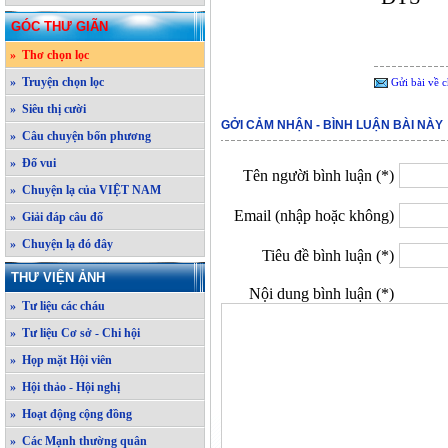
GÓC THƯ GIÃN
» Thơ chọn lọc
» Truyện chọn lọc
Gửi bài về c
» Siêu thị cười
GỞI CẢM NHẬN - BÌNH LUẬN BÀI NÀY
» Câu chuyện bốn phương
» Đố vui
Tên người bình luận (*)
» Chuyện lạ của VIỆT NAM
Email (nhập hoặc không)
» Giải đáp câu đố
» Chuyện lạ đó đây
Tiêu đề bình luận (*)
THƯ VIỆN ẢNH
Nội dung bình luận (*)
» Tư liệu các cháu
» Tư liệu Cơ sở - Chi hội
» Họp mặt Hội viên
» Hội thảo - Hội nghị
» Hoạt động cộng đồng
» Các Mạnh thường quân