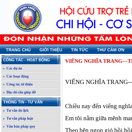
TRANG CHỦ
GIỚI THIỆU
TIN TỨC
THƯ CẢM ƠN
CÔNG TÁC - HOẠT ĐỘNG
VIẾNG NGHĨA TRANG---
» Các dự án
» Các hoạt động
VIẾNG NGHĨA TRANG-
» Công tác từ thiện
» Địa chỉ cần giúp đỡ
THÔNG TIN - TƯ VẤN
Chiều nay đến viếng nghĩa
» Tư vấn du lịch
Em tôi nằm giữa mênh ma
» Tư vấn pháp luật
» Văn bản pháp quy
Theo bên ngọn gió bồi hồ