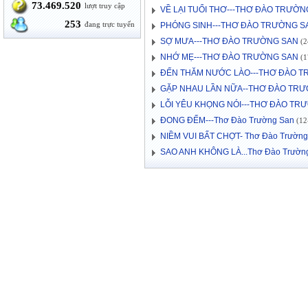
73.469.520
lượt truy cập
VỀ LẠI TUỔI THƠ---THƠ ĐÀO TRƯỜN
253
đang trực tuyến
PHÓNG SINH---THƠ ĐÀO TRƯỜNG S
SỢ MƯA---THƠ ĐÀO TRƯỜNG SAN
(2
NHỚ MẸ---THƠ ĐÀO TRƯỜNG SAN
(1
ĐẾN THĂM NƯỚC LÀO---THƠ ĐÀO 
GẶP NHAU LẦN NỮA--THƠ ĐÀO TR
LỖI YÊU KHỌNG NÓI---THƠ ĐÀO TR
ĐONG ĐẾM---Thơ Đào Trường San
(12-
NIỀM VUI BẤT CHỢT- Thơ Đào Trường
SAO ANH KHÔNG LÀ...Thơ Đào Trườn