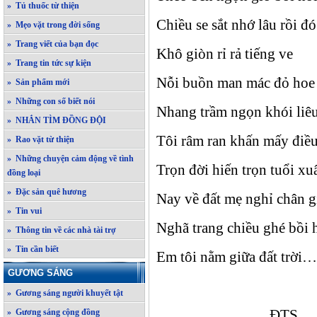
» Tủ thuốc từ thiện
Chiều se sắt nhớ lâu rồi đ
» Mẹo vặt trong đời sống
» Trang viết của bạn đọc
Khô giòn rỉ rả tiếng ve
» Trang tin tức sự kiện
Nỗi buồn man mác đỏ hoe 
» Sản phẩm mới
» Những con số biết nói
Nhang trầm ngọn khói liêu
» NHẮN TÌM ĐỒNG ĐỘI
Tôi râm ran khấn mấy điề
» Rao vặt từ thiện
» Những chuyện cảm động về tình
Trọn đời hiến trọn tuổi xu
đồng loại
» Đặc sản quê hương
Nay về đất mẹ nghỉ chân g
» Tin vui
Nghã trang chiều ghé bồi 
» Thông tin về các nhà tài trợ
» Tin cần biết
Em tôi nằm giữa đất trời
GƯƠNG SÁNG
» Gương sáng người khuyết tật
ĐTS
» Gương sáng cộng đồng