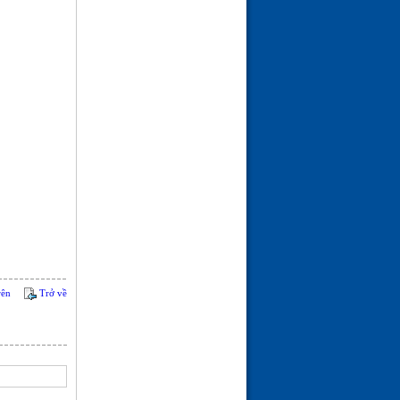
ĐÓN MÙA XUÂN---THƠ
ĐÀO TRƯỜNG SAN
(21-02-26 | 09:08)
rên
Trở về