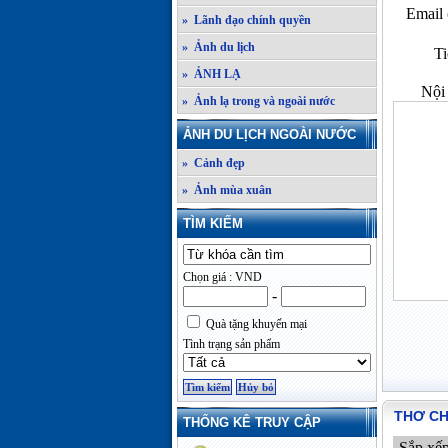
Email 
» Lãnh đạo chính quyền
» Ảnh du lịch
Ti
» ẢNH LẠ
Nội 
» Ảnh lạ trong và ngoài nước
ẢNH DU LỊCH NGOÀI NƯỚC
» Cảnh đẹp
» Ảnh mùa xuân
TÌM KIẾM
Chọn giá : VND
-
Quà tặng khuyến mại
Tình trạng sản phẩm
THƠ C
THỐNG KÊ TRUY CẬP
Sắp xế