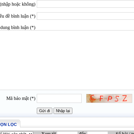
(nhập hoặc không)
êu đề bình luận (*)
dung bình luận (*)
Mã bảo mật (*)
HỌN LỌC
p
Xem từ
đến
Số bài / t