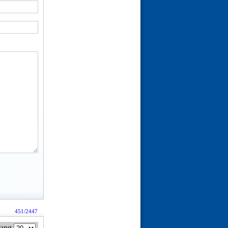
451/2447
rang