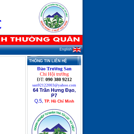
English
THÔNG TIN LIÊN HỆ
Đào Trường San
Chi Hội trưởng
ĐT:
090 380 9212
san92122003@yahoo.com
64 Trần Hưng Đạo,
P7
Q.5,
TP. Hồ Chí Minh