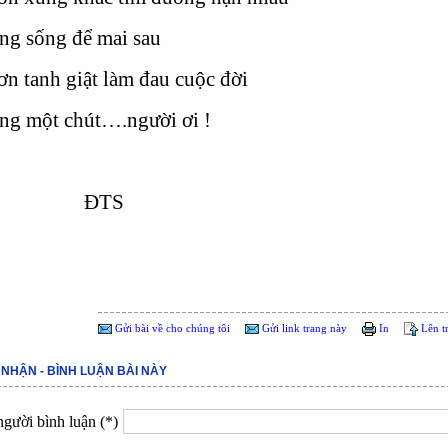
ng sống để mai sau
n tanh giật làm đau cuộc đời
ằng một chút….người ơi !
ĐTS
Gửi bài về cho chúng tôi
Gửi link trang này
In
Lên t
 NHẬN - BÌNH LUẬN BÀI NÀY
gười bình luận (*)