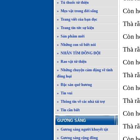
» Tủ thuốc từ thiện
Còn h
» Mẹo vặt trong đời sống
» Trang viết của bạn đọc
Thà rằ
» Trang tin tức sự kiện
Còn hơ
» Sản phẩm mới
» Những con số biết nói
Thà r
» NHẮN TÌM ĐỒNG ĐỘI
Còn h
» Rao vặt từ thiện
» Những chuyện cảm động về tình
Thà rằ
đồng loại
» Đặc sản quê hương
Còn hơ
» Tin vui
Thà rằ
» Thông tin về các nhà tài trợ
» Tin cần biết
Còn h
GƯƠNG SÁNG
Thà rằ
» Gương sáng người khuyết tật
Còn h
» Gương sáng cộng đồng