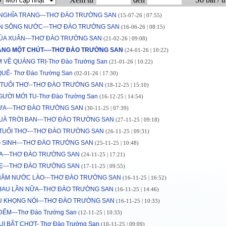
 NGHĨA TRANG---THƠ ĐÀO TRƯỜNG SAN
(15-07-26 | 07:55)
ỀN SÔNG NƯỚC---THƠ ĐÀO TRƯỜNG SAN
(16-06-26 | 08:15)
ÙA XUÂN---THƠ ĐÀO TRƯỜNG SAN
(21-02-26 | 09:08)
ẰNG MỘT CHÚT----THƠ ĐÀO TRƯỜNG SAN
(24-01-26 | 10:22)
 VỀ QUẢNG TRỊ-Thơ Đào Trường San
(21-01-26 | 10:22)
UÊ- Thơ Đào Trường San
(02-01-26 | 17:30)
 TUỔI THƠ--THƠ ĐÀO TRƯỜNG SAN
(18-12-25 | 15:10)
ƯỜI MỚI TU-Thơ Đào Trường San
(16-12-25 | 14:54)
ỪA---THƠ ĐÀO TRƯỜNG SAN
(30-11-25 | 07:39)
UÀ TRỜI BAN---THƠ ĐÀO TRƯỜNG SAN
(27-11-25 | 09:18)
 TUỔI THƠ---THƠ ĐÀO TRƯỜNG SAN
(26-11-25 | 09:31)
 SINH---THƠ ĐÀO TRƯỜNG SAN
(25-11-25 | 10:48)
A---THƠ ĐÀO TRƯỜNG SAN
(24-11-25 | 17:21)
Ẹ---THƠ ĐÀO TRƯỜNG SAN
(17-11-25 | 09:55)
HĂM NƯỚC LÀO---THƠ ĐÀO TRƯỜNG SAN
(16-11-25 | 16:52)
HAU LẦN NỮA--THƠ ĐÀO TRƯỜNG SAN
(16-11-25 | 14:46)
U KHỌNG NÓI---THƠ ĐÀO TRƯỜNG SAN
(16-11-25 | 10:33)
ẾM---Thơ Đào Trường San
(12-11-25 | 10:33)
UI BẤT CHỢT- Thơ Đào Trường San
(10-11-25 | 09:09)