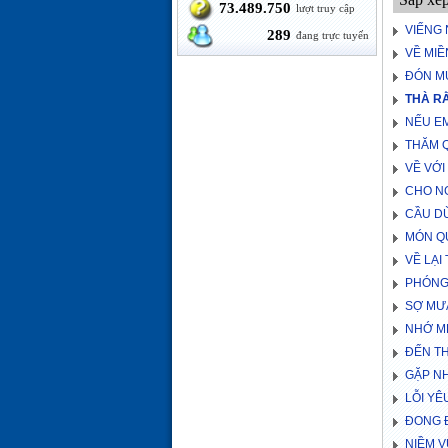
73.489.750
lượt truy cập
VIẾNG
289
đang trực tuyến
VỀ MI
ĐÓN M
THÀ R
NẾU EM
THĂM Q
VỀ VỚI
CHO NG
CẦU D
MÓN Q
VỀ LẠI
PHÓNG
SỢ MƯ
NHỚ M
ĐẾN T
GẶP N
LỖI YÊ
ĐONG Đ
NIỀM V