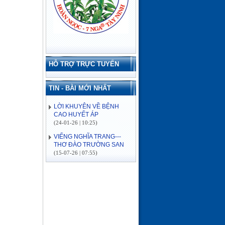
HỖ TRỢ TRỰC TUYẾN
TIN - BÀI MỚI NHẤT
LỜI KHUYÊN VỀ BỆNH
CAO HUYẾT ÁP
(24-01-26 | 10:25)
VIẾNG NGHĨA TRANG---
THƠ ĐÀO TRƯỜNG SAN
(15-07-26 | 07:55)
ĐẢO CỒN CỎ
(03-07-26 | 08:04)
Lịch sử hình thành
(03-07-26 | 08:04)
VỀ MIỀN SÔNG NƯỚC---
THƠ ĐÀO TRƯỜNG SAN
(16-06-26 | 08:15)