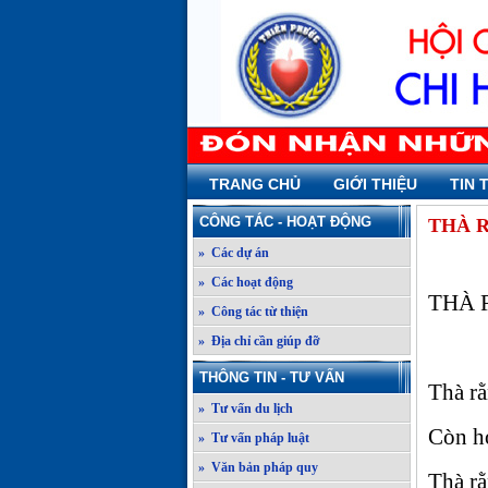
TRANG CHỦ
GIỚI THIỆU
TIN 
CÔNG TÁC - HOẠT ĐỘNG
THÀ 
» Các dự án
» Các hoạt động
THÀ 
» Công tác từ thiện
» Địa chỉ cần giúp đỡ
THÔNG TIN - TƯ VẤN
Thà rằ
» Tư vấn du lịch
Còn hơ
» Tư vấn pháp luật
» Văn bản pháp quy
Thà r