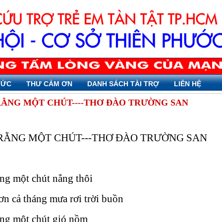
TỨC
THƯ CẢM ƠN
DANH SÁCH TÀI TRỢ
LIÊN HỆ
RẰNG MỘT CHÚT----THƠ ĐÀO TRƯỜNG SAN
RẰNG MỘT CHÚT---THƠ ĐÀO TRƯỜNG SAN
ng một chút nắng thôi
n cả tháng mưa rơi trời buồn
ằng một chút gió nồm