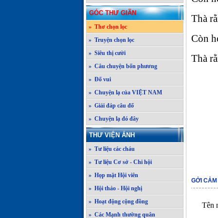
GÓC THƯ GIÃN
Thà rằ
» Thơ chọn lọc
Còn hơ
» Truyện chọn lọc
» Siêu thị cười
Thà r
» Câu chuyện bốn phương
» Đố vui
» Chuyện lạ của VIỆT NAM
» Giải đáp câu đố
» Chuyện lạ đó đây
THƯ VIỆN ẢNH
» Tư liệu các cháu
» Tư liệu Cơ sở - Chi hội
» Họp mặt Hội viên
GỞI CẢM
» Hội thảo - Hội nghị
» Hoạt động cộng đồng
Tên n
» Các Mạnh thường quân