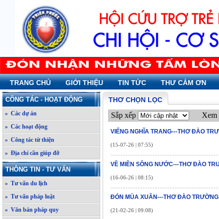
TRANG CHỦ
GIỚI THIỆU
TIN TỨC
THƯ CẢM ƠN
CÔNG TÁC - HOẠT ĐỘNG
THƠ CHỌN LỌC
» Các dự án
Sắp xếp
Xem 
» Các hoạt động
VIẾNG NGHĨA TRANG---THƠ ĐÀO TR
» Công tác từ thiện
(15-07-26 | 07:55)
» Địa chỉ cần giúp đỡ
VỀ MIỀN SÔNG NƯỚC---THƠ ĐÀO T
THÔNG TIN - TƯ VẤN
(16-06-26 | 08:15)
» Tư vấn du lịch
» Tư vấn pháp luật
ĐÓN MÙA XUÂN---THƠ ĐÀO TRƯỜNG
» Văn bản pháp quy
(21-02-26 | 09:08)