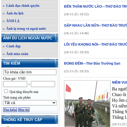
» Lãnh đạo chính quyền
ĐẾN THĂM NƯỚC LÀO---THƠ ĐÀO T
» Ảnh du lịch
(16-11-25 | 16:52)
» ẢNH LẠ
GẶP NHAU LẦN NỮA--THƠ ĐÀO TRƯ
» Ảnh lạ trong và ngoài nước
(16-11-25 | 14:46)
ẢNH DU LỊCH NGOÀI NƯỚC
LỖI YÊU KHỌNG NÓI---THƠ ĐÀO TR
» Cảnh đẹp
(16-11-25 | 10:33)
» Ảnh mùa xuân
TÌM KIẾM
ĐONG ĐẾM---Thơ Đào Trường San
(12-11-25 | 10:33)
Chọn giá : VND
NIỀM VUI
-
Ba ngườ
Quà tặng khuyến mại
Chao ôi
Tình trạng sản phẩm
Họ ôm c
Và niềm 
Thằng S
Thằng L
THỐNG KÊ TRUY CẬP
(10-11-25 