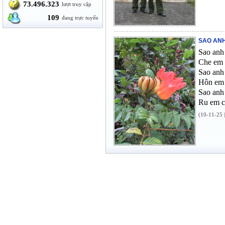
73.496.323
lượt truy cập
109
đang trực tuyến
SAO ANH
Sao anh
Che em 
Sao anh
Hôn em 
Sao anh
Ru em c
(10-11-25 