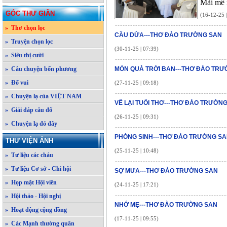
Mãi mê 
GÓC THƯ GIÃN
(16-12-25 
» Thơ chọn lọc
CẦU DỪA---THƠ ĐÀO TRƯỜNG SAN
» Truyện chọn lọc
(30-11-25 | 07:39)
» Siêu thị cười
» Câu chuyện bốn phương
MÓN QUÀ TRỜI BAN---THƠ ĐÀO TR
» Đố vui
(27-11-25 | 09:18)
» Chuyện lạ của VIỆT NAM
VỀ LẠI TUỔI THƠ---THƠ ĐÀO TRƯỜN
» Giải đáp câu đố
(26-11-25 | 09:31)
» Chuyện lạ đó đây
PHÓNG SINH---THƠ ĐÀO TRƯỜNG S
THƯ VIỆN ẢNH
(25-11-25 | 10:48)
» Tư liệu các cháu
» Tư liệu Cơ sở - Chi hội
SỢ MƯA---THƠ ĐÀO TRƯỜNG SAN
» Họp mặt Hội viên
(24-11-25 | 17:21)
» Hội thảo - Hội nghị
NHỚ MẸ---THƠ ĐÀO TRƯỜNG SAN
» Hoạt động cộng đồng
(17-11-25 | 09:55)
» Các Mạnh thường quân