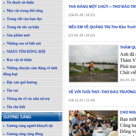
» Tủ thuốc từ thiện
THÀ RẰNG MỘT CHÚT----THƠ ĐÀO T
» Mẹo vặt trong đời sống
(24-01-26 | 10:22)
» Trang viết của bạn đọc
» Trang tin tức sự kiện
NẾU EM VỀ QUẢNG TRỊ-Thơ Đào Trườ
» Sản phẩm mới
(21-01-26 | 10:22)
» Những con số biết nói
THĂM QU
» NHẮN TÌM ĐỒNG ĐỘI
Anh đã 
» Rao vặt từ thiện
Thăm Vĩ
Phải tra
» Những chuyện cảm động về tình
Chút viế
đồng loại
(02-01-26 
» Đặc sản quê hương
» Tin vui
VỀ VỚI TUỔI THƠ--THƠ ĐÀO TRƯỜNG
» Thông tin về các nhà tài trợ
(18-12-25 | 15:10)
» Tin cần biết
CHO NGƯ
GƯƠNG SÁNG
Bạn mời
Cũng ba
» Gương sáng người khuyết tật
Đông vu
» Gương sáng cộng đồng