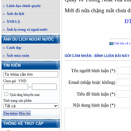
» Lãnh đạo chính quyền
Mới đi nửa chặng mắt chưa đ
» Ảnh du lịch
Đ
» ẢNH LẠ
» Ảnh lạ trong và ngoài nước
ẢNH DU LỊCH NGOÀI NƯỚC
Gửi bài về c
» Cảnh đẹp
» Ảnh mùa xuân
GỞI CẢM NHẬN - BÌNH LUẬN BÀI NÀY
TÌM KIẾM
Tên người bình luận (*)
Chọn giá : VND
Email (nhập hoặc không)
-
Tiêu đề bình luận (*)
Quà tặng khuyến mại
Tình trạng sản phẩm
Nội dung bình luận (*)
THỐNG KÊ TRUY CẬP