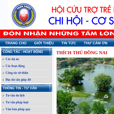
TRANG CHỦ
GIỚI THIỆU
TIN TỨC
THƯ CẢM ƠN
CÔNG TÁC - HOẠT ĐỘNG
THÍCH THÚ ĐỒNG NAI
» Các dự án
» Các hoạt động
» Công tác từ thiện
» Địa chỉ cần giúp đỡ
THÔNG TIN - TƯ VẤN
» Tư vấn du lịch
» Tư vấn pháp luật
» Văn bản pháp quy