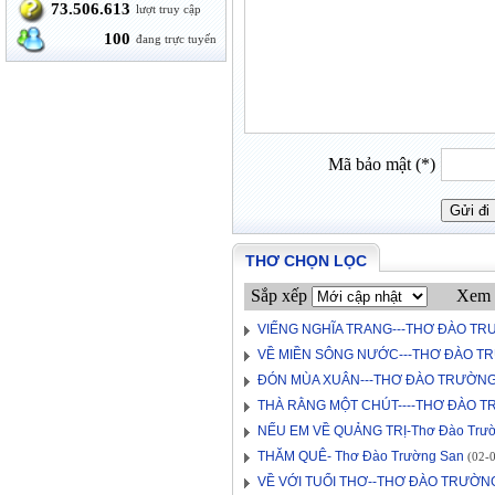
73.506.613
lượt truy cập
100
đang trực tuyến
Mã bảo mật (*)
THƠ CHỌN LỌC
Sắp xếp
Xem 
VIẾNG NGHĨA TRANG---THƠ ĐÀO T
VỀ MIỀN SÔNG NƯỚC---THƠ ĐÀO T
ĐÓN MÙA XUÂN---THƠ ĐÀO TRƯỜN
THÀ RẰNG MỘT CHÚT----THƠ ĐÀO 
NẾU EM VỀ QUẢNG TRỊ-Thơ Đào Trư
THĂM QUÊ- Thơ Đào Trường San
(02-0
VỀ VỚI TUỔI THƠ--THƠ ĐÀO TRƯỜN