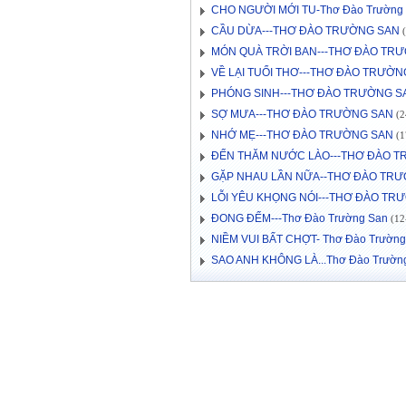
CHO NGƯỜI MỚI TU-Thơ Đào Trường
CẦU DỪA---THƠ ĐÀO TRƯỜNG SAN
(
MÓN QUÀ TRỜI BAN---THƠ ĐÀO TR
VỀ LẠI TUỔI THƠ---THƠ ĐÀO TRƯỜN
PHÓNG SINH---THƠ ĐÀO TRƯỜNG S
SỢ MƯA---THƠ ĐÀO TRƯỜNG SAN
(2
NHỚ MẸ---THƠ ĐÀO TRƯỜNG SAN
(1
ĐẾN THĂM NƯỚC LÀO---THƠ ĐÀO 
GẶP NHAU LẦN NỮA--THƠ ĐÀO TR
LỖI YÊU KHỌNG NÓI---THƠ ĐÀO TR
ĐONG ĐẾM---Thơ Đào Trường San
(12-
NIỀM VUI BẤT CHỢT- Thơ Đào Trường
SAO ANH KHÔNG LÀ...Thơ Đào Trườn