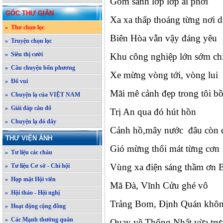
Gốm sành lớp lớp ai phơi
GÓC THƯ GIÃN
Xa xa thấp thoáng từng nơi 
» Thơ chọn lọc
Biên Hòa vẫn vậy đáng yêu
» Truyện chọn lọc
» Siêu thị cười
Khu công nghiệp lớn sớm chi
» Câu chuyện bốn phương
Xe mừng vòng tới, vòng lui
» Đố vui
Mãi mê cảnh đẹp trong tôi b
» Chuyện lạ của VIỆT NAM
» Giải đáp câu đố
Trị An qua đó hút hồn
» Chuyện lạ đó đây
Cảnh hồ,mây nước đâu còn 
THƯ VIỆN ẢNH
Gió mừng thổi mát từng cơn
» Tư liệu các cháu
Vùng xa điện sáng thầm ơn 
» Tư liệu Cơ sở - Chi hội
» Họp mặt Hội viên
Mã Đà, Vĩnh Cửu ghé vô
» Hội thảo - Hội nghị
Trảng Bom, Định Quán khôn
» Hoạt động cộng đồng
» Các Mạnh thường quân
Quay về Thống Nhất vừa trư