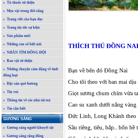
» Tủ thuốc từ thiện
» Mẹo vặt trong đời sống
» Trang viết của bạn đọc
» Trang tin tức sự kiện
» Sản phẩm mới
» Những con số biết nói
THÍCH THÚ ĐỒNG NAI--
» NHẮN TÌM ĐỒNG ĐỘI
» Rao vặt từ thiện
» Những chuyện cảm động về tình
Bạn về bên đó Đồng Nai
đồng loại
Cho tôi theo với ban mai dịu
» Đặc sản quê hương
» Tin vui
Giọt sương chum chím vừa t
» Thông tin về các nhà tài trợ
Cao su xanh dưới nắng vàng 
» Tin cần biết
Đức Linh, Long Khánh theo 
GƯƠNG SÁNG
Sầu riêng, tiêu, bắp.. bốn bề t
» Gương sáng người khuyết tật
» Gương sáng cộng đồng