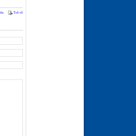
ĐÓN MÙA XUÂN---THƠ
ĐÀO TRƯỜNG SAN
rên
Trở về
(21-02-26 | 09:08)