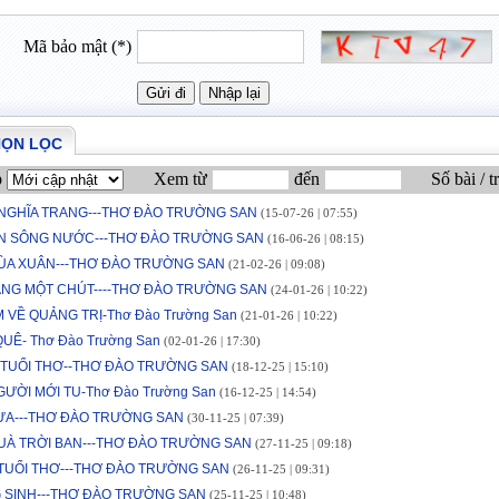
Mã bảo mật (*)
HỌN LỌC
p
Xem từ
đến
Số bài / t
 NGHĨA TRANG---THƠ ĐÀO TRƯỜNG SAN
(15-07-26 | 07:55)
ỀN SÔNG NƯỚC---THƠ ĐÀO TRƯỜNG SAN
(16-06-26 | 08:15)
ÙA XUÂN---THƠ ĐÀO TRƯỜNG SAN
(21-02-26 | 09:08)
ẰNG MỘT CHÚT----THƠ ĐÀO TRƯỜNG SAN
(24-01-26 | 10:22)
 VỀ QUẢNG TRỊ-Thơ Đào Trường San
(21-01-26 | 10:22)
UÊ- Thơ Đào Trường San
(02-01-26 | 17:30)
 TUỔI THƠ--THƠ ĐÀO TRƯỜNG SAN
(18-12-25 | 15:10)
ƯỜI MỚI TU-Thơ Đào Trường San
(16-12-25 | 14:54)
ỪA---THƠ ĐÀO TRƯỜNG SAN
(30-11-25 | 07:39)
UÀ TRỜI BAN---THƠ ĐÀO TRƯỜNG SAN
(27-11-25 | 09:18)
 TUỔI THƠ---THƠ ĐÀO TRƯỜNG SAN
(26-11-25 | 09:31)
 SINH---THƠ ĐÀO TRƯỜNG SAN
(25-11-25 | 10:48)