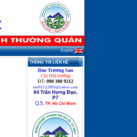
English
THÔNG TIN LIÊN HỆ
Đào Trường San
Chi Hội trưởng
ĐT:
090 380 9212
san92122003@yahoo.com
64 Trần Hưng Đạo,
P7
Q.5,
TP. Hồ Chí Minh