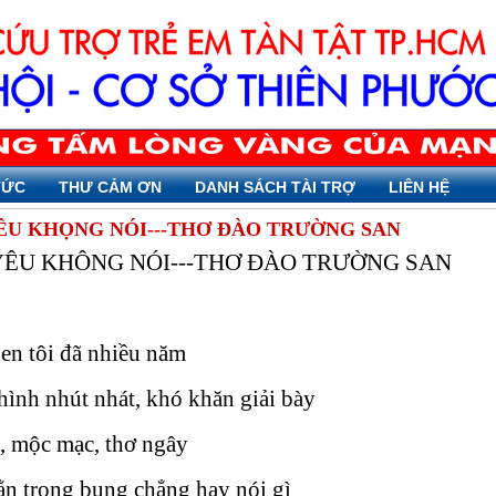
TỨC
THƯ CẢM ƠN
DANH SÁCH TÀI TRỢ
LIÊN HỆ
ÊU KHỌNG NÓI---THƠ ĐÀO TRƯỜNG SAN
YÊU KHÔNG NÓI---THƠ ĐÀO TRƯỜNG SAN
en tôi đã nhiều năm
hình nhút nhát, khó khăn giải bày
, mộc mạc, thơ ngây
n trong bụng chẳng hay nói gì