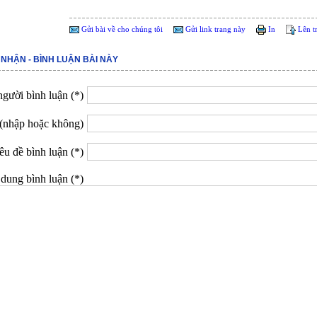
Gửi bài về cho chúng tôi
Gửi link trang này
In
Lên t
 NHẬN - BÌNH LUẬN BÀI NÀY
gười bình luận (*)
(nhập hoặc không)
êu đề bình luận (*)
dung bình luận (*)