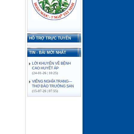
HỖ TRỢ TRỰC TUYẾN
TIN - BÀI MỚI NHẤT
LỜI KHUYÊN VỀ BỆNH
CAO HUYẾT ÁP
(24-01-26 | 10:25)
VIẾNG NGHĨA TRANG---
THƠ ĐÀO TRƯỜNG SAN
(15-07-26 | 07:55)
ĐẢO CỒN CỎ
(03-07-26 | 08:04)
Lịch sử hình thành
(03-07-26 | 08:04)
VỀ MIỀN SÔNG NƯỚC---
THƠ ĐÀO TRƯỜNG SAN
(16-06-26 | 08:15)