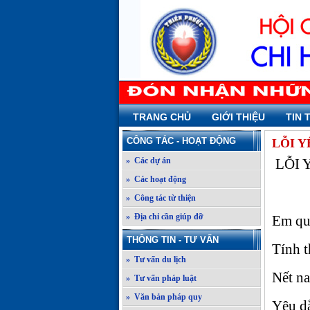
TRANG CHỦ
GIỚI THIỆU
TIN 
CÔNG TÁC - HOẠT ĐỘNG
LỖI Y
» Các dự án
LỖI 
» Các hoạt động
» Công tác từ thiện
» Địa chỉ cần giúp đỡ
Em qu
THÔNG TIN - TƯ VẤN
Tính t
» Tư vấn du lịch
Nết na
» Tư vấn pháp luật
» Văn bản pháp quy
Yêu dằ