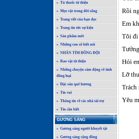
» Tủ thuốc từ thiện
Rồi ng
» Mẹo vặt trong đời sống
» Trang viết của bạn đọc
Em khô
» Trang tin tức sự kiện
Tôi đi
» Sản phẩm mới
» Những con số biết nói
Tưởng
» NHẮN TÌM ĐỒNG ĐỘI
Hỏi e
» Rao vặt từ thiện
» Những chuyện cảm động về tình
Lỡ thư
đồng loại
» Đặc sản quê hương
Trách 
» Tin vui
Yêu mà
» Thông tin về các nhà tài trợ
» Tin cần biết
GƯƠNG SÁNG
» Gương sáng người khuyết tật
» Gương sáng cộng đồng