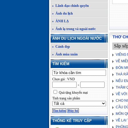
» Lãnh đạo chính quyền
» Ảnh du lịch
» ẢNH LẠ
» Ảnh lạ trong và ngoài nước
THƠ C
ẢNH DU LỊCH NGOÀI NƯỚC
Sắp xế
» Cảnh đẹp
» Ảnh mùa xuân
VIẾNG
VỀ MI
TÌM KIẾM
ĐÓN M
THÀ R
Chọn giá : VND
NẾU EM
-
THĂM Q
Quà tặng khuyến mại
VỀ VỚI
Tình trạng sản phẩm
CHO NG
CẦU D
MÓN Q
VỀ LẠI
THỐNG KÊ TRUY CẬP
PHÓNG