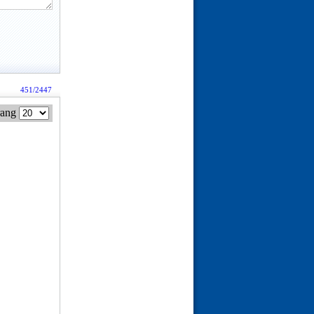
451/2447
rang