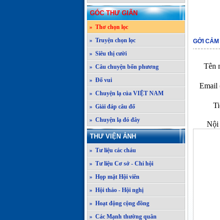
GÓC THƯ GIÃN
» Thơ chọn lọc
» Truyện chọn lọc
GỞI CẢM
» Siêu thị cười
Tên n
» Câu chuyện bốn phương
» Đố vui
Email 
» Chuyện lạ của VIỆT NAM
Ti
» Giải đáp câu đố
» Chuyện lạ đó đây
Nội 
THƯ VIỆN ẢNH
» Tư liệu các cháu
» Tư liệu Cơ sở - Chi hội
» Họp mặt Hội viên
» Hội thảo - Hội nghị
» Hoạt động cộng đồng
» Các Mạnh thường quân