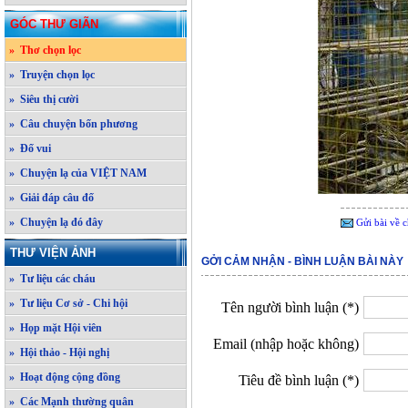
GÓC THƯ GIÃN
» Thơ chọn lọc
» Truyện chọn lọc
» Siêu thị cười
» Câu chuyện bốn phương
» Đố vui
» Chuyện lạ của VIỆT NAM
» Giải đáp câu đố
» Chuyện lạ đó đây
Gửi bài về c
THƯ VIỆN ẢNH
GỞI CẢM NHẬN - BÌNH LUẬN BÀI NÀY
» Tư liệu các cháu
» Tư liệu Cơ sở - Chi hội
Tên người bình luận (*)
» Họp mặt Hội viên
Email (nhập hoặc không)
» Hội thảo - Hội nghị
» Hoạt động cộng đồng
Tiêu đề bình luận (*)
» Các Mạnh thường quân