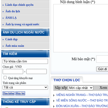
Nội dung bình luận (*)
» Lãnh đạo chính quyền
» Ảnh du lịch
» ẢNH LẠ
» Ảnh lạ trong và ngoài nước
ẢNH DU LỊCH NGOÀI NƯỚC
» Cảnh đẹp
» Ảnh mùa xuân
TÌM KIẾM
Mã bảo mật (*)
Chọn giá : VND
-
Quà tặng khuyến mại
THƠ CHỌN LỌC
Tình trạng sản phẩm
Sắp xếp
Xem 
VIẾNG NGHĨA TRANG---THƠ ĐÀO T
VỀ MIỀN SÔNG NƯỚC---THƠ ĐÀO T
THỐNG KÊ TRUY CẬP
ĐÓN MÙA XUÂN---THƠ ĐÀO TRƯỜN