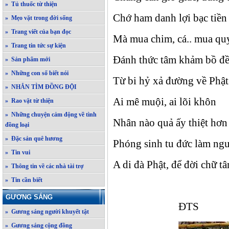
» Tủ thuốc từ thiện
Chớ ham danh lợi bạc tiền
» Mẹo vặt trong đời sống
» Trang viết của bạn đọc
Mà mua chim, cá.. mua qu
» Trang tin tức sự kiện
Đánh thức tâm khảm bồ đ
» Sản phẩm mới
» Những con số biết nói
Từ bi hỷ xả đường về Phậ
» NHẮN TÌM ĐỒNG ĐỘI
Ai mê muội, ai lõi khôn
» Rao vặt từ thiện
» Những chuyện cảm động về tình
Nhân nào quả ấy thiệt hơn
đồng loại
» Đặc sản quê hương
Phóng sinh tu đức làm ng
» Tin vui
A di đà Phật, để đời chữ tâ
» Thông tin về các nhà tài trợ
» Tin cần biết
GƯƠNG SÁNG
ĐTS
» Gương sáng người khuyết tật
» Gương sáng cộng đồng