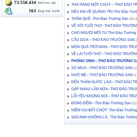
73.550.434
lượt truy cập
THÀ RẰNG MỘT CHÚT----THƠ ĐÀO 
163
đang trực tuyến
NẾU EM VỀ QUẢNG TRỊ-Thơ Đào Trư
THĂM QUÊ- Thơ Đào Trường San
(02-0
VỀ VỚI TUỔI THƠ--THƠ ĐÀO TRƯỜN
CHO NGƯỜI MỚI TU-Thơ Đào Trường
CẦU DỪA---THƠ ĐÀO TRƯỜNG SAN
(
MÓN QUÀ TRỜI BAN---THƠ ĐÀO TR
VỀ LẠI TUỔI THƠ---THƠ ĐÀO TRƯỜN
PHÓNG SINH---THƠ ĐÀO TRƯỜNG 
SỢ MƯA---THƠ ĐÀO TRƯỜNG SAN
(2
NHỚ MẸ---THƠ ĐÀO TRƯỜNG SAN
(1
ĐẾN THĂM NƯỚC LÀO---THƠ ĐÀO 
GẶP NHAU LẦN NỮA--THƠ ĐÀO TR
LỖI YÊU KHỌNG NÓI---THƠ ĐÀO TR
ĐONG ĐẾM---Thơ Đào Trường San
(12-
NIỀM VUI BẤT CHỢT- Thơ Đào Trường
SAO ANH KHÔNG LÀ...Thơ Đào Trườn