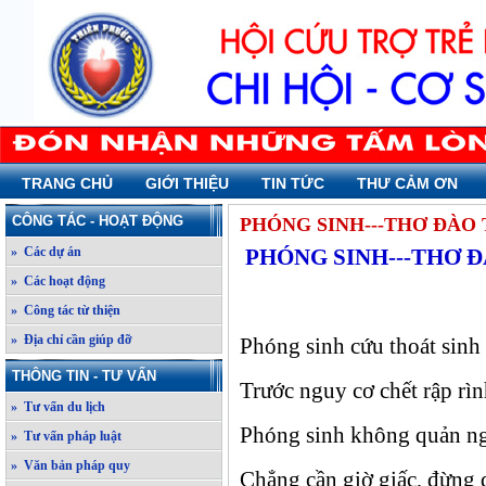
TRANG CHỦ
GIỚI THIỆU
TIN TỨC
THƯ CẢM ƠN
CÔNG TÁC - HOẠT ĐỘNG
PHÓNG SINH---THƠ ĐÀO
» Các dự án
PHÓNG SINH---THƠ 
» Các hoạt động
» Công tác từ thiện
» Địa chỉ cần giúp đỡ
Phóng sinh cứu thoát sinh 
THÔNG TIN - TƯ VẤN
Trước nguy cơ chết rập rì
» Tư vấn du lịch
Phóng sinh không quản n
» Tư vấn pháp luật
» Văn bản pháp quy
Chẳng cần giờ giấc, đừng 