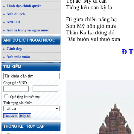
Tội ác Mỹ đi càn
» Lãnh đạo chính quyền
Tiếng kêu oan kỳ lạ
» Ảnh du lịch
Đi giữa chiều nắng hạ
» ẢNH LẠ
Sơn Mỹ hồn gió mưa
» Ảnh lạ trong và ngoài nước
Thần Ka La đứng đó
Dấu buồn vui thuở xưa
ẢNH DU LỊCH NGOÀI NƯỚC
» Cảnh đẹp
Đ T
» Ảnh mùa xuân
TÌM KIẾM
Chọn giá : VND
-
Quà tặng khuyến mại
Tình trạng sản phẩm
THỐNG KÊ TRUY CẬP