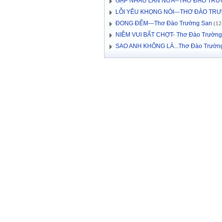
GẶP NHAU LẦN NỮA--THƠ ĐÀO TR
LỖI YÊU KHỌNG NÓI---THƠ ĐÀO TR
ĐONG ĐẾM---Thơ Đào Trường San
(12-
NIỀM VUI BẤT CHỢT- Thơ Đào Trường
SAO ANH KHÔNG LÀ...Thơ Đào Trườn