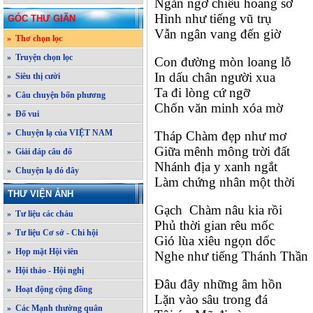
Ngån ngơ chiều hoang sơ
Hình như tiếng vũ trụ
GÓC THƯ GIÃN
Vẫn ngân vang đến giờ
» Thơ chọn lọc
» Truyện chọn lọc
Con đường mòn loang lỗ
In dấu chân người xua
» Siêu thị cười
Ta đi lòng cứ ngỡ
» Câu chuyện bốn phương
Chốn văn minh xóa mờ
» Đố vui
» Chuyện lạ của VIỆT NAM
Tháp Chàm đẹp như mơ
Giữa mênh mông trời đất
» Giải đáp câu đố
Nhánh địa y xanh ngắt
» Chuyện lạ đó đây
Làm chứng nhân một thời
THƯ VIỆN ẢNH
Gạch Chàm nâu kia rồi
» Tư liệu các cháu
Phủ thời gian rêu mốc
» Tư liệu Cơ sở - Chi hội
Gió lùa xiêu ngọn dốc
» Họp mặt Hội viên
Nghe như tiếng Thánh Thần
» Hội thảo - Hội nghị
Đâu đây những âm hồn
» Hoạt động cộng đồng
Lặn vào sâu trong đá
» Các Mạnh thường quân