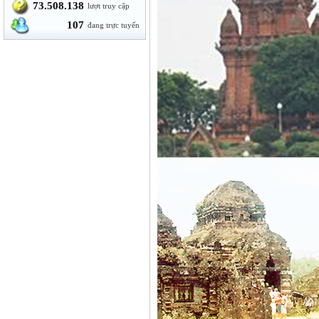
73.508.138
lượt truy cập
107
đang trực tuyến