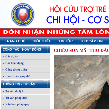
TRANG CHỦ
GIỚI THIỆU
TIN TỨC
THƯ CẢM ƠN
CÔNG TÁC - HOẠT ĐỘNG
CHIỀU SƠN MỸ- THƠ ĐÀ
» Các dự án
» Các hoạt động
» Công tác từ thiện
» Địa chỉ cần giúp đỡ
THÔNG TIN - TƯ VẤN
» Tư vấn du lịch
» Tư vấn pháp luật
» Văn bản pháp quy