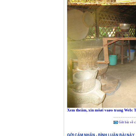
Xem theâm, xin môøi vaøo trang Web: 
Gửi bài về c
GỞI CẢM NHẬN - BÌNH LUẬN BÀI NÀY