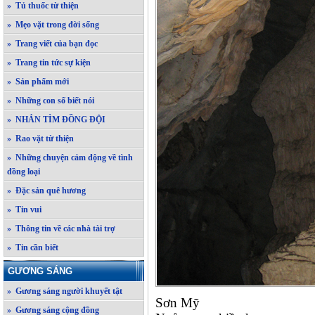
» Tủ thuốc từ thiện
» Mẹo vặt trong đời sống
» Trang viết của bạn đọc
» Trang tin tức sự kiện
» Sản phẩm mới
» Những con số biết nói
» NHẮN TÌM ĐỒNG ĐỘI
» Rao vặt từ thiện
» Những chuyện cảm động về tình
đồng loại
» Đặc sản quê hương
» Tin vui
» Thông tin về các nhà tài trợ
» Tin cần biết
GƯƠNG SÁNG
» Gương sáng người khuyết tật
Sơn Mỹ
» Gương sáng cộng đồng