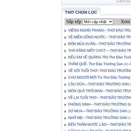
THƠ CHỌN LỌC
Sắp xếp
Xem 
VIẾNG NGHĨA TRANG---THƠ ĐÀO T
VỀ MIỀN SÔNG NƯỚC---THƠ ĐÀO T
ĐÓN MÙA XUÂN---THƠ ĐÀO TRƯỜN
THÀ RẰNG MỘT CHÚT----THƠ ĐÀO 
NẾU EM VỀ QUẢNG TRỊ-Thơ Đào Trư
THĂM QUÊ- Thơ Đào Trường San
(02-0
VỀ VỚI TUỔI THƠ--THƠ ĐÀO TRƯỜN
CHO NGƯỜI MỚI TU-Thơ Đào Trường
CẦU DỪA---THƠ ĐÀO TRƯỜNG SAN
(
MÓN QUÀ TRỜI BAN---THƠ ĐÀO TR
VỀ LẠI TUỔI THƠ---THƠ ĐÀO TRƯỜN
PHÓNG SINH---THƠ ĐÀO TRƯỜNG S
SỢ MƯA---THƠ ĐÀO TRƯỜNG SAN
(2
NHỚ MẸ---THƠ ĐÀO TRƯỜNG SAN
(1
ĐẾN THĂM NƯỚC LÀO---THƠ ĐÀO 