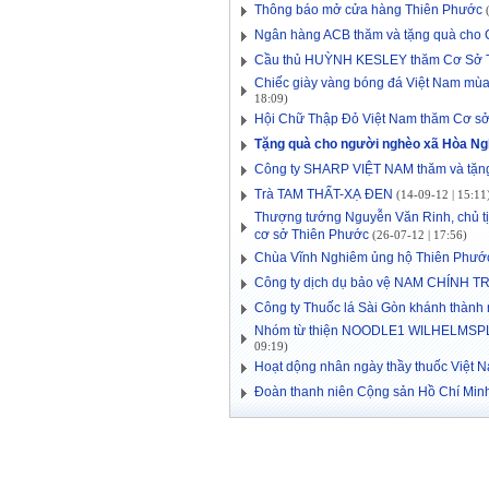
Thông báo mở cửa hàng Thiên Phước
(
Ngân hàng ACB thăm và tặng quà cho 
Cầu thủ HUỲNH KESLEY thăm Cơ Sở 
Chiếc giày vàng bóng đá Việt Nam mù
18:09)
Hội Chữ Thập Đỏ Việt Nam thăm Cơ s
Tặng quà cho người nghèo xã Hòa Ng
Công ty SHARP VIỆT NAM thăm và tặn
Trà TAM THẤT-XẠ ĐEN
(14-09-12 | 15:11
Thượng tướng Nguyễn Văn Rinh, chủ tị
cơ sở Thiên Phước
(26-07-12 | 17:56)
Chùa Vĩnh Nghiêm ủng hộ Thiên Phướ
Công ty dịch dụ bảo vệ NAM CHÍNH TR
Công ty Thuốc lá Sài Gòn khánh thành
Nhóm từ thiện NOODLE1 WILHELMSPLAT
09:19)
Hoạt dộng nhân ngày thầy thuốc Việt 
Đoàn thanh niên Cộng sản Hồ Chí Mi