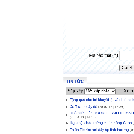
Mã bảo mật (*)
TIN TỨC
Sắp xếp
Xem 
Tặng quà cho trẻ khuyết tật và nhiễm c
Xe Taxi bị cây đè
(20-07-13 | 13:39)
Nhóm từ thiện NOODLE1 WILHELMSPLAT
(20-04-13 | 14:35)
Họp mặt chào mừng chiếnthắng Giron
(
Thiên Phước nơi đầy ắp tình thương
(08