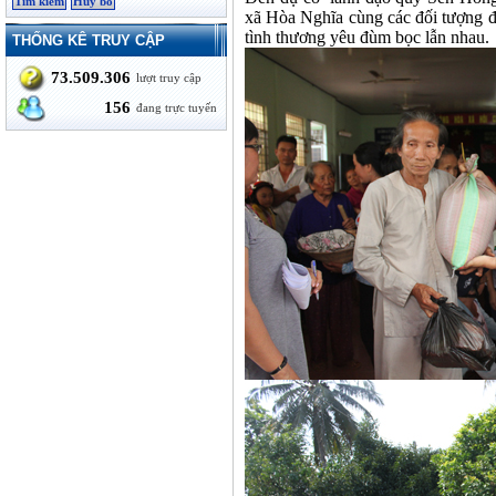
xã Hòa Nghĩa cùng các đối tượng đư
tình thương yêu đùm bọc lẫn nhau.
THỐNG KÊ TRUY CẬP
73.509.306
lượt truy cập
156
đang trực tuyến