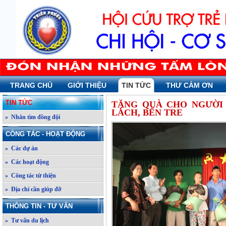
TRANG CHỦ
GIỚI THIỆU
TIN TỨC
THƯ CẢM ƠN
TIN TỨC
TẶNG QUÀ CHO NGƯỜI
LÁCH, BẾN TRE
» Nhắn tìm đồng đội
CÔNG TÁC - HOẠT ĐỘNG
» Các dự án
» Các hoạt động
» Công tác từ thiện
» Địa chỉ cần giúp đỡ
THÔNG TIN - TƯ VẤN
» Tư vấn du lịch