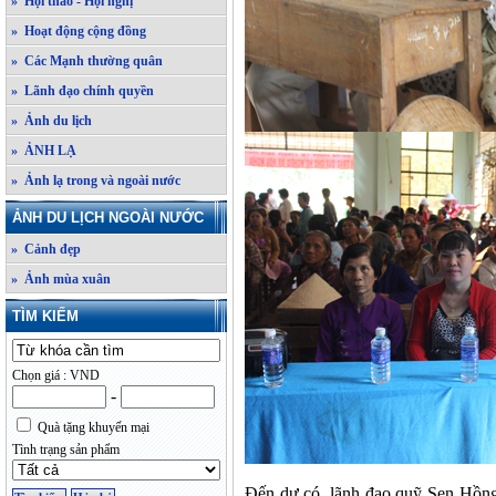
» Hội thảo - Hội nghị
» Hoạt động cộng đồng
» Các Mạnh thường quân
» Lãnh đạo chính quyền
» Ảnh du lịch
» ẢNH LẠ
» Ảnh lạ trong và ngoài nước
ẢNH DU LỊCH NGOÀI NƯỚC
» Cảnh đẹp
» Ảnh mùa xuân
TÌM KIẾM
Chọn giá : VND
-
Quà tặng khuyến mại
Tình trạng sản phẩm
Đến dự có lãnh đạo quỹ Sen Hồng, 