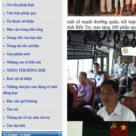
» Tư vấn pháp luật
» Văn bản pháp quy
» Tủ thuốc từ thiện
một số mạnh thường quân, kết hợp
tỉnh Bến Tre, trao tặng 200 phần q
» Mẹo vặt trong đời sống
» Trang viết của bạn đọc
» Trang tin tức sự kiện
» Sản phẩm mới
» Những con số biết nói
» NHẮN TÌM ĐỒNG ĐỘI
» Rao vặt từ thiện
» Những chuyện cảm động về tình
đồng loại
» Đặc sản quê hương
» Tin vui
» Thông tin về các nhà tài trợ
» Tin cần biết
GƯƠNG SÁNG