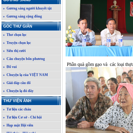
» Gương sáng người khuyết tật
» Gương sáng cộng đồng
GÓC THƯ GIÃN
» Thơ chọn lọc
» Truyện chọn lọc
» Siêu thị cười
» Câu chuyện bốn phương
Phần quà gồm gạo và các loại thực
» Đố vui
» Chuyện lạ của VIỆT NAM
» Giải đáp câu đố
» Chuyện lạ đó đây
THƯ VIỆN ẢNH
» Tư liệu các cháu
» Tư liệu Cơ sở - Chi hội
» Họp mặt Hội viên