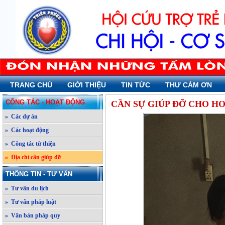
TRANG CHỦ
GIỚI THIỆU
TIN TỨC
THƯ CẢM ƠN
CÔNG TÁC - HOẠT ĐỘNG
CẦN SỰ GIÚP ĐỠ CHO H
» Các dự án
» Các hoạt động
» Công tác từ thiện
» Địa chỉ cần giúp đỡ
THÔNG TIN - TƯ VẤN
» Tư vấn du lịch
» Tư vấn pháp luật
» Văn bản pháp quy