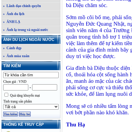
bà Diệu chăm sóc.
» Lãnh đạo chính quyền
» Ảnh du lịch
Sớm mồ côi bố mẹ, phải sống
» ẢNH LẠ
Nguyễn Đức Quang Nhật, ngườ
sinh viên năm 4 của Trường
» Ảnh lạ trong và ngoài nước
quân trong tỉnh hỗ trợ 1 triệ
ẢNH DU LỊCH NGOÀI NƯỚC
việc làm thêm để tự kiếm tiền
» Cảnh đẹp
cảnh của gia đình mình bây g
duy trì việc học được.
» Ảnh mùa xuân
TÌM KIẾM
Gia đình bà Diệu thuộc diện
cổ, thoái hóa cột sống hành
ăn, manh áo mặc của các cháu
Chọn giá : VND
phải sống cơ cực và thiếu th
-
sức khỏe, để làm lụng nuôi d
Quà tặng khuyến mại
Tình trạng sản phẩm
Mong sẽ có nhiều tấm lòng n
vơi bớt phần nào khó khăn.
Thu Hạ
THỐNG KÊ TRUY CẬP