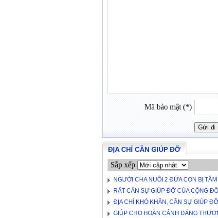
Mã bảo mật (*)
ĐỊA CHỈ CẦN GIÚP ĐỠ
Sắp xếp
NGƯỜI CHA NUÔI 2 ĐỨA CON BỊ TÂM
RẤT CẦN SỰ GIÚP ĐỠ CỦA CỘNG Đ
ĐỊA CHỈ KHÓ KHĂN, CẦN SỰ GIÚP Đ
GIÚP CHO HOÀN CẢNH ĐÁNG THƯƠN