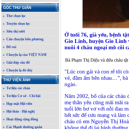
GÓC THƯ GIÃN
» Thơ chọn lọc
» Truyện chọn lọc
» Siêu thị cười
Ở tuổi 76, già yếu, bệnh tậ
» Câu chuyện bốn phương
Gio Linh, huyện Gio Linh
nuôi 4 cháu ngoại mồ côi c
» Đố vui
» Chuyện lạ của VIỆT NAM
Bà Phạm Thị Diệu và đứa cháu tật
» Giải đáp câu đố
» Chuyện lạ đó đây
"Lúc con gái và con rể tôi c
vẻ, đầm ấm bên nhau…”, bà D
THƯ VIỆN ẢNH
ngào.
» Tư liệu các cháu
Năm 2002, bố của các cháu đ
» Tư liệu Cơ sở - Chi hội
mẹ thân yêu cũng mãi mãi ra 
» Họp mặt Hội viên
tuổi lớn bơ vơ với nỗi đau 
» Hội thảo - Hội nghị
hết sức để cưu mang và làm 
» Hoạt động cộng đồng
cháu có em Nguyễn Thị Hoài T
không thể đi lại bình thườn
» Các Mạnh thường quân