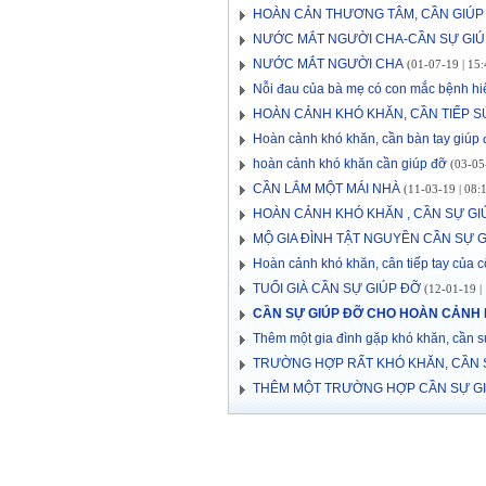
HOÀN CẢN THƯƠNG TÂM, CẦN GIÚP
NƯỚC MẮT NGƯỜI CHA-CẦN SỰ GIÚ
NƯỚC MẮT NGƯỜI CHA
(01-07-19 | 15:
Nỗi đau của bà mẹ có con mắc bệnh hi
HOÀN CẢNH KHÓ KHĂN, CẦN TIẾP S
Hoàn cảnh khó khăn, cần bàn tay giúp
hoàn cảnh khó khăn cần giúp đỡ
(03-05-
CẦN LẮM MỘT MÁI NHÀ
(11-03-19 | 08:
HOÀN CẢNH KHÓ KHĂN , CẦN SỰ G
MỘ GIA ĐÌNH TẬT NGUYỀN CẦN SỰ 
Hoàn cảnh khó khăn, cân tiếp tay của 
TUỔI GIÀ CẦN SỰ GIÚP ĐỠ
(12-01-19 | 
CẦN SỰ GIÚP ĐỠ CHO HOÀN CẢNH 
Thêm một gia đình gặp khó khăn, cần s
TRƯỜNG HỢP RẤT KHÓ KHĂN, CẦN 
THÊM MỘT TRƯỜNG HỢP CẦN SỰ G