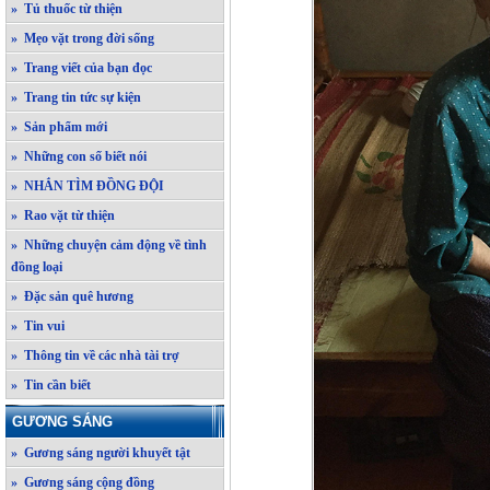
» Tủ thuốc từ thiện
» Mẹo vặt trong đời sống
» Trang viết của bạn đọc
» Trang tin tức sự kiện
» Sản phẩm mới
» Những con số biết nói
» NHẮN TÌM ĐỒNG ĐỘI
» Rao vặt từ thiện
» Những chuyện cảm động về tình
đồng loại
» Đặc sản quê hương
» Tin vui
» Thông tin về các nhà tài trợ
» Tin cần biết
GƯƠNG SÁNG
» Gương sáng người khuyết tật
» Gương sáng cộng đồng