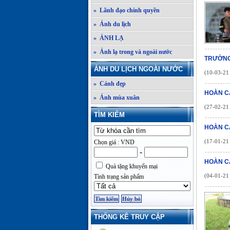
» Lãnh đạo chính quyền
» Ảnh du lịch
» ẢNH LẠ
» Ảnh lạ trong và ngoài nước
TRƯỜNG
ẢNH DU LỊCH NGOÀI NƯỚC
(10-03-21 
» Cảnh đẹp
HOÀN C
» Ảnh mùa xuân
(27-02-21 
TÌM KIẾM
HOÀN C
(17-01-21 
Chọn giá : VND
-
HOÀN C
Quà tặng khuyến mại
(04-01-21 
Tình trạng sản phẩm
THỐNG KÊ TRUY CẬP