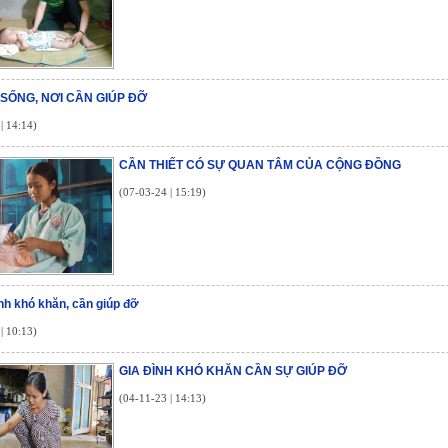
SỐNG, NƠI CẦN GIÚP ĐỠ
| 14:14)
CẦN THIẾT CÓ SỰ QUAN TÂM CỦA CỘNG ĐỒNG
(07-03-24 | 15:19)
h khó khăn, cần giúp đỡ
| 10:13)
GIA ĐÌNH KHÓ KHĂN CẦN SỰ GIÚP ĐỠ
(04-11-23 | 14:13)