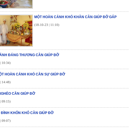
MỘT HOÀN CẢNH KHÓ KHĂN CẦN GIÚP ĐỠ GẤP
(18-10-23 | 11:10)
ẢNH ĐÁNG THƯƠNG CẦN GIÚP ĐỠ
| 10:34)
ỘT HOÀN CẢNH KHÓ CẦN SỰ GIÚP ĐỠ
| 14:48)
NGHÈO CẦN GIÚP ĐỠ
| 09:15)
A ĐÌNH KHỐN KHỔ CẦN GIÚP ĐỠ
| 09:07)