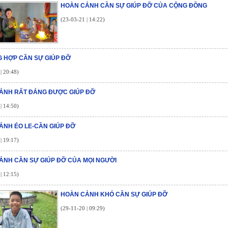
HOÀN CẢNH CẦN SỰ GIÚP ĐỠ CỦA CỘNG ĐỒNG
(23-03-21 | 14:22)
 HỢP CẦN SỰ GIÚP ĐỠ
| 20:48)
ẢNH RẤT ĐÁNG ĐƯỢC GIÚP ĐỠ
| 14:50)
ẢNH ÉO LE-CẦN GIÚP ĐỠ
| 19:17)
ẢNH CẦN SỰ GIÚP ĐỠ CỦA MỌI NGƯỜI
| 12:15)
HOÀN CẢNH KHÓ CẦN SỰ GIÚP ĐỠ
(29-11-20 | 09:29)