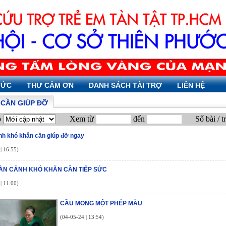
TỨC
THƯ CẢM ƠN
DANH SÁCH TÀI TRỢ
LIÊN HỆ
Ỉ CẦN GIÚP ĐỠ
p
Xem từ
đến
Số bài / t
h khó khăn cần giúp đỡ ngay
| 16:55)
ÀN CẢNH KHÓ KHĂN CẦN TIẾP SỨC
| 11:00)
CẦU MONG MỘT PHÉP MÀU
(04-05-24 | 13:54)