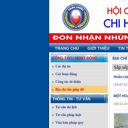
TRANG CHỦ
GIỚI THIỆU
TIN 
CÔNG TÁC - HOẠT ĐỘNG
ĐỊA CH
» Các dự án
Sắp xế
» Các hoạt động
Hoàn cản
» Công tác từ thiện
(16-07-25 
» Địa chỉ cần giúp đỡ
MỘT HO
THÔNG TIN - TƯ VẤN
(30-12-24 
» Tư vấn du lịch
» Tư vấn pháp luật
» Văn bản pháp quy