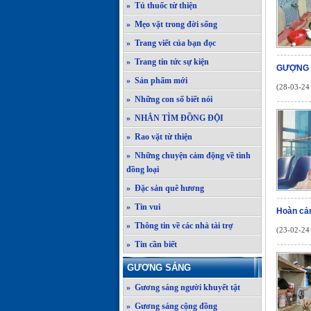
» Tủ thuốc từ thiện
» Mẹo vặt trong đời sống
» Trang viết của bạn đọc
» Trang tin tức sự kiện
GƯỢNG 
» Sản phẩm mới
(28-03-24 
» Những con số biết nói
» NHẮN TÌM ĐỒNG ĐỘI
» Rao vặt từ thiện
» Những chuyện cảm động về tình
đồng loại
» Đặc sản quê hương
» Tin vui
Hoàn cản
» Thông tin về các nhà tài trợ
(23-02-24 
» Tin cần biết
GƯƠNG SÁNG
» Gương sáng người khuyết tật
» Gương sáng cộng đồng