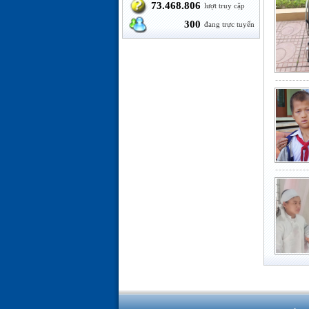
73.468.806
lượt truy cập
300
đang trực tuyến