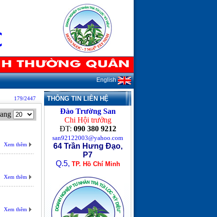
English
THÔNG TIN LIÊN HỆ
179/2447
Đào Trường San
rang
Chi Hội trưởng
ĐT:
090 380 9212
san92122003@yahoo.com
Xem thêm
64 Trần Hưng Đạo,
P7
Q.5,
TP. Hồ Chí Minh
Xem thêm
Xem thêm