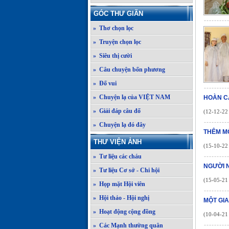
GÓC THƯ GIÃN
» Thơ chọn lọc
» Truyện chọn lọc
» Siêu thị cười
» Câu chuyện bốn phương
» Đố vui
» Chuyện lạ của VIỆT NAM
HOÀN C
» Giải đáp câu đố
(12-12-22 
» Chuyện lạ đó đây
THÊM M
THƯ VIỆN ẢNH
(15-10-22 
» Tư liệu các cháu
NGƯỜI 
» Tư liệu Cơ sở - Chi hội
(15-05-21 
» Họp mặt Hội viên
» Hội thảo - Hội nghị
MỘT GI
» Hoạt động cộng đồng
(10-04-21 
» Các Mạnh thường quân