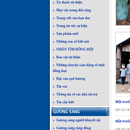
» Tủ thuốc từ thiện
» Mẹo vặt trong đời sống
» Trang viết của bạn đọc
» Trang tin tức sự kiện
» Sản phẩm mới
» Những con số biết nói
» NHẮN TÌM ĐỒNG ĐỘI
» Rao vặt từ thiện
» Những chuyện cảm động về tình
đồng loại
» Đặc sản quê hương
» Tin vui
» Thông tin về các nhà tài trợ
Một trườ
» Tin cần biết
(01-12-14 
GƯƠNG SÁNG
» Gương sáng người khuyết tật
Một trư
» Gương sáng cộng đồng
(18-10-14 