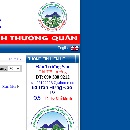
English
THÔNG TIN LIÊN HỆ
179/2447
Đào Trường San
rang
Chi Hội trưởng
ĐT:
090 380 9212
san92122003@yahoo.com
Xem thêm
64 Trần Hưng Đạo,
P7
Q.5,
TP. Hồ Chí Minh