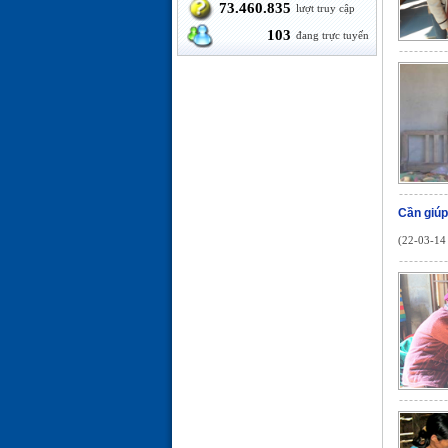
73.460.835
lượt truy cập
103
đang trực tuyến
Cần giú
(22-03-14 