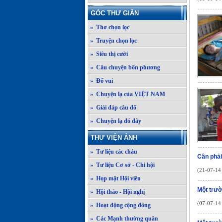
GÓC THƯ GIÃN
» Thơ chọn lọc
» Truyện chọn lọc
» Siêu thị cười
» Câu chuyện bốn phương
» Đố vui
» Chuyện lạ của VIỆT NAM
» Giải đáp câu đố
» Chuyện lạ đó đây
THƯ VIỆN ẢNH
» Tư liệu các cháu
Cần phải
» Tư liệu Cơ sở - Chi hội
(21-07-14 
» Họp mặt Hội viên
Một trườ
» Hội thảo - Hội nghị
(07-07-14 
» Hoạt động cộng đồng
» Các Mạnh thường quân