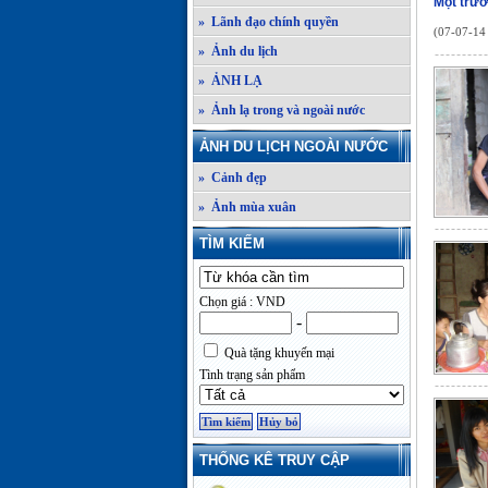
Một trườ
» Lãnh đạo chính quyền
(07-07-14 
» Ảnh du lịch
» ẢNH LẠ
» Ảnh lạ trong và ngoài nước
ẢNH DU LỊCH NGOÀI NƯỚC
» Cảnh đẹp
» Ảnh mùa xuân
TÌM KIẾM
Chọn giá : VND
-
Quà tặng khuyến mại
Tình trạng sản phẩm
THỐNG KÊ TRUY CẬP