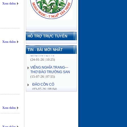
Xem thêm
HỖ TRỢ TRỰC TUYẾN
Xem thêm
TIN - BÀI MỚI NHẤT
VIẾNG NGHĨA TRANG---
THƠ ĐÀO TRƯỜNG SAN
(15-07-26 | 07:55)
ĐẢO CỒN CỎ
(03-07-26 | 08:04)
Lịch sử hình thành
(03-07-26 | 08:04)
VỀ MIỀN SÔNG NƯỚC---
THƠ ĐÀO TRƯỜNG SAN
Xem thêm
(16-06-26 | 08:15)
ĐÓN MÙA XUÂN---THƠ
ĐÀO TRƯỜNG SAN
(21-02-26 | 09:08)
Xem thêm