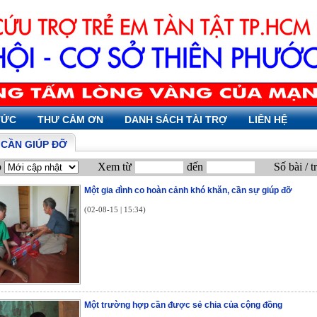
TỨC
THƯ CẢM ƠN
DANH SÁCH TÀI TRỢ
LIÊN HỆ
Ỉ CẦN GIÚP ĐỠ
p
Xem từ
đến
Số bài / t
Một gia đình co hoàn cảnh khó khăn, cần sự giúp đỡ
(02-08-15 | 15:34)
Một trường hợp cần được sẻ chia của cộng đồng