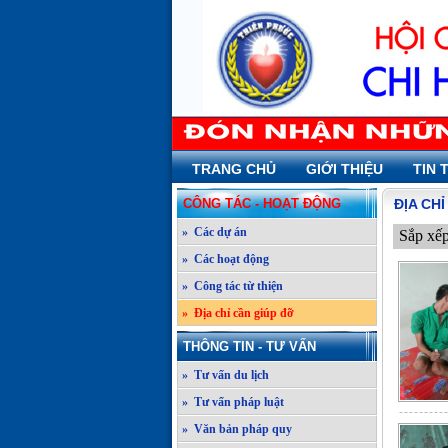
TRANG CHỦ
GIỚI THIỆU
TIN 
CÔNG TÁC - HOẠT ĐỘNG
ĐỊA CH
» Các dự án
Sắp xế
» Các hoạt động
» Công tác từ thiện
» Địa chỉ cần giúp đỡ
THÔNG TIN - TƯ VẤN
» Tư vấn du lịch
» Tư vấn pháp luật
» Văn bản pháp quy