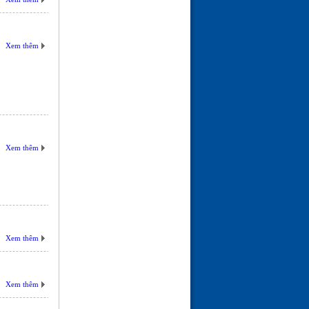
LỜI KHUYÊN VỀ BỆNH
CAO HUYẾT ÁP
(24-01-26 | 10:25)
Xem thêm
Xem thêm
Xem thêm
Xem thêm