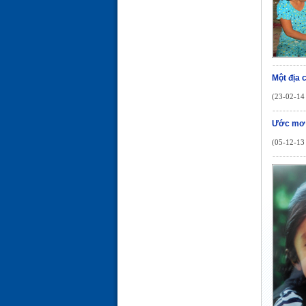
Một địa
(23-02-14 
Ước mơ 
(05-12-13 