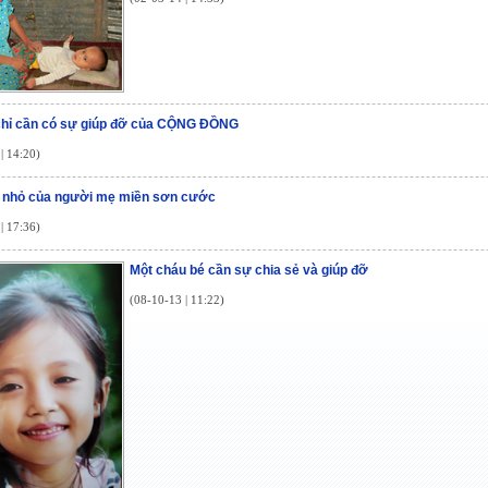
 chỉ cần có sự giúp đỡ của CỘNG ĐỒNG
| 14:20)
nhỏ của người mẹ miền sơn cước
| 17:36)
Một cháu bé cần sự chia sẻ và giúp đỡ
(08-10-13 | 11:22)