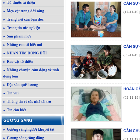
» Tủ thuốc từ thiện
CẦN SỰ 
» Mẹo vặt trong đời sống
(17-11-19 
» Trang viết của bạn đọc
» Trang tin tức sự kiện
» Sản phẩm mới
» Những con số biết nói
CẦN SỰ 
» NHẮN TÌM ĐỒNG ĐỘI
(09-11-19 
» Rao vặt từ thiện
» Những chuyện cảm động về tình
đồng loại
» Đặc sản quê hương
HOÀN CẢ
» Tin vui
(02-11-19 
» Thông tin về các nhà tài trợ
» Tin cần biết
GƯƠNG SÁNG
» Gương sáng người khuyết tật
CẦN CH
» Gương sáng cộng đồng
(01-11-19 