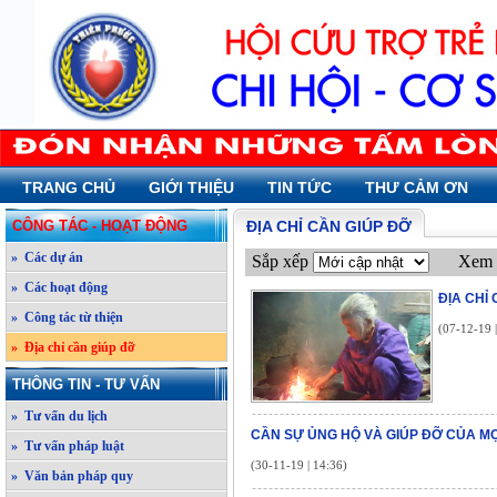
TRANG CHỦ
GIỚI THIỆU
TIN TỨC
THƯ CẢM ƠN
CÔNG TÁC - HOẠT ĐỘNG
ĐỊA CHỈ CẦN GIÚP ĐỠ
» Các dự án
Sắp xếp
Xem 
» Các hoạt động
ĐỊA CHỈ
» Công tác từ thiện
(07-12-19 
» Địa chỉ cần giúp đỡ
THÔNG TIN - TƯ VẤN
» Tư vấn du lịch
CẦN SỰ ỦNG HỘ VÀ GIÚP ĐỠ CỦA MỌ
» Tư vấn pháp luật
(30-11-19 | 14:36)
» Văn bản pháp quy