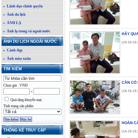
» Lãnh đạo chính quyền
» Ảnh du lịch
» ẢNH LẠ
» Ảnh lạ trong và ngoài nước
HÃY QU
ẢNH DU LỊCH NGOÀI NƯỚC
(19-10-19 
» Cảnh đẹp
» Ảnh mùa xuân
TÌM KIẾM
CẦN CÓ
Chọn giá : VND
-
(18-10-19 
Quà tặng khuyến mại
Tình trạng sản phẩm
HOÀN CẢ
THỐNG KÊ TRUY CẬP
(14-10-19 