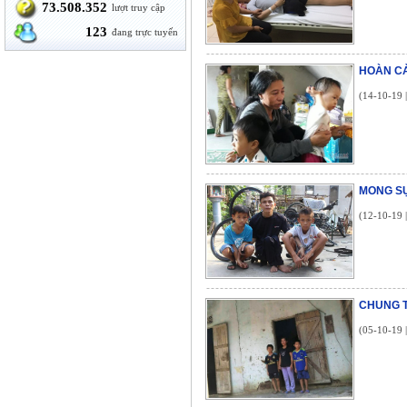
73.508.352
lượt truy cập
123
đang trực tuyến
HOÀN CẢ
(14-10-19 
MONG S
(12-10-19 
CHUNG T
(05-10-19 