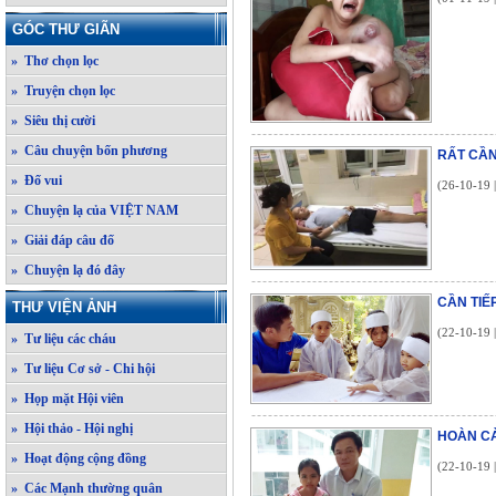
GÓC THƯ GIÃN
» Thơ chọn lọc
» Truyện chọn lọc
» Siêu thị cười
» Câu chuyện bốn phương
RẤT CẦN
» Đố vui
(26-10-19 
» Chuyện lạ của VIỆT NAM
» Giải đáp câu đố
» Chuyện lạ đó đây
CẦN TIẾ
THƯ VIỆN ẢNH
(22-10-19 
» Tư liệu các cháu
» Tư liệu Cơ sở - Chi hội
» Họp mặt Hội viên
» Hội thảo - Hội nghị
HOÀN CẢ
» Hoạt động cộng đồng
(22-10-19 
» Các Mạnh thường quân