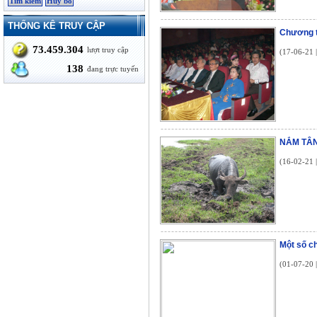
THỐNG KÊ TRUY CẬP
Chương tr
73.459.304
lượt truy cập
(17-06-21 
138
đang trực tuyến
NẮM TÂN
(16-02-21 
Một số c
(01-07-20 