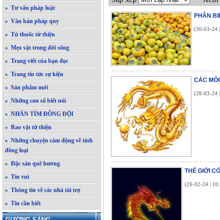
» Tư vấn pháp luật
PHÂN BI
» Văn bản pháp quy
(30-03-24 
» Tủ thuốc từ thiện
» Mẹo vặt trong đời sống
» Trang viết của bạn đọc
» Trang tin tức sự kiện
CÁC MỐC
» Sản phẩm mới
(28-03-24 
» Những con số biết nói
» NHẮN TÌM ĐỒNG ĐỘI
» Rao vặt từ thiện
» Những chuyện cảm động về tình
đồng loại
» Đặc sản quê hương
THẾ GIỚI C
» Tin vui
(26-02-24 | 10
» Thông tin về các nhà tài trợ
» Tin cần biết
GƯƠNG SÁNG