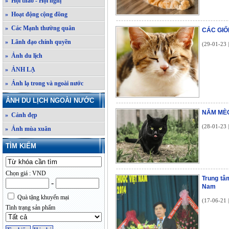
» Hội thảo - Hội nghị
» Hoạt động cộng đồng
» Các Mạnh thường quân
CÁC GIỐ
» Lãnh đạo chính quyền
(29-01-23 
» Ảnh du lịch
» ẢNH LẠ
» Ảnh lạ trong và ngoài nước
ẢNH DU LỊCH NGOÀI NƯỚC
NĂM MÈ
» Cảnh đẹp
(28-01-23 
» Ảnh mùa xuân
TÌM KIẾM
Chọn giá : VND
Trung tâ
-
Nam
Quà tặng khuyến mại
(17-06-21 
Tình trạng sản phẩm