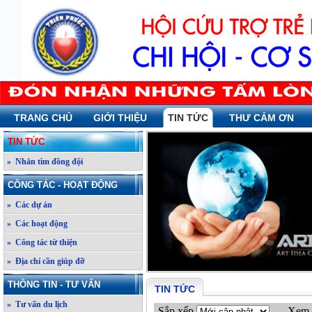
TRANG CHỦ
GIỚI THIỆU
TIN TỨC
THƯ CẢM ƠN
TIN TỨC
» Nhắn tìm đồng đội
CÔNG TÁC - HOẠT ĐỘNG
» Các dự án
» Các hoạt động
» Công tác từ thiện
» Địa chỉ cần giúp đỡ
THÔNG TIN - TƯ VẤN
TIN TỨC
» Tư vấn du lịch
Sắp xếp
Xem 