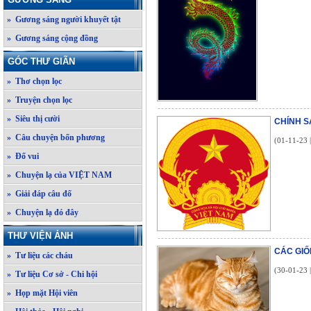
» Gương sáng người khuyết tật
» Gương sáng cộng đồng
GÓC THƯ GIÃN
» Thơ chọn lọc
» Truyện chọn lọc
» Siêu thị cười
CHÍNH S
» Câu chuyện bốn phương
(01-11-23 
» Đố vui
» Chuyện lạ của VIỆT NAM
» Giải đáp câu đố
» Chuyện lạ đó đây
THƯ VIỆN ẢNH
CÁC GIỐ
» Tư liệu các cháu
(30-01-23 
» Tư liệu Cơ sở - Chi hội
» Họp mặt Hội viên