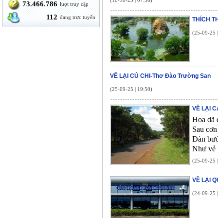
(10-10-25 | 07:36)
73.466.786
lượt truy cập
112
đang trực tuyến
THÍCH T
(25-09-25 
VỀ LẠI CỦ CHI-Thơ Đào Trường San
(25-09-25 | 19:50)
VỀ LẠI 
Hoa dã 
Sau cơn
Đàn bướm
Như vẻ 
(25-09-25 
VỀ LẠI 
(24-09-25 