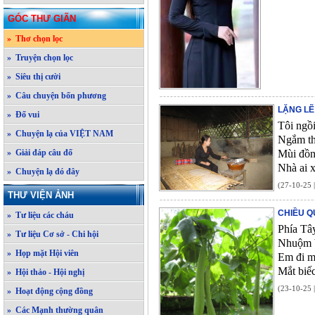
GÓC THƯ GIÃN
» Thơ chọn lọc
» Truyện chọn lọc
» Siêu thị cười
» Câu chuyện bốn phương
LẶNG LẼ
» Đố vui
Tôi ngồi
» Chuyện lạ của VIỆT NAM
Ngắm th
» Giải đáp câu đố
Mùi đồn
Nhà ai x
» Chuyện lạ đó đây
(27-10-25 
THƯ VIỆN ẢNH
CHIỀU Q
» Tư liệu các cháu
Phía Tâ
» Tư liệu Cơ sở - Chi hội
Nhuộm b
» Họp mặt Hội viên
Em đi m
Mắt biếc
» Hội thảo - Hội nghị
(23-10-25 
» Hoạt động cộng đồng
» Các Mạnh thường quân