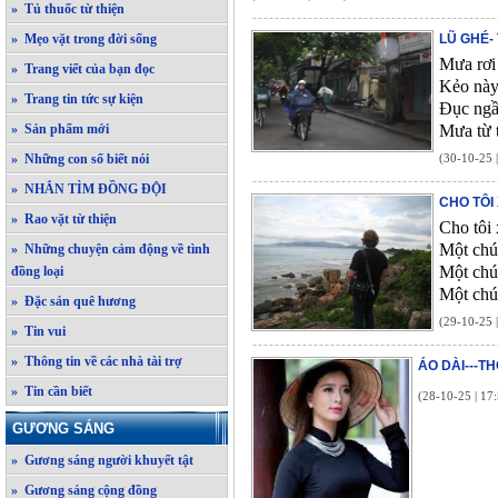
» Tủ thuốc từ thiện
» Mẹo vặt trong đời sống
LŨ GHÉ- 
Mưa rơi 
» Trang viết của bạn đọc
Kẻo này
» Trang tin tức sự kiện
Đục ngầ
» Sản phẩm mới
Mưa từ t
» Những con số biết nói
(30-10-25 
» NHẮN TÌM ĐỒNG ĐỘI
CHO TÔI
» Rao vặt từ thiện
Cho tôi 
Một chú
» Những chuyện cảm động về tình
Một chú
đồng loại
Một chú
» Đặc sản quê hương
(29-10-25 
» Tin vui
» Thông tin về các nhà tài trợ
ÁO DÀI---
» Tin cần biết
(28-10-25 | 17
GƯƠNG SÁNG
» Gương sáng người khuyết tật
» Gương sáng cộng đồng