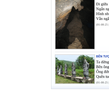
Đi giữa
Ngẩn ng
Hình như
Vẫn ngâ
(01-08-25 
BÊN TƯỢ
Ta dừng
Bên ông
Ông đứn
Quên tuổ
(01-08-25 