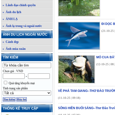
» Lãnh đạo chính quyền
» Ảnh du lịch
» ẢNH LẠ
ĐI DỌC 
» Ảnh lạ trong và ngoài nước
(21-10-25 
ẢNH DU LỊCH NGOÀI NƯỚC
» Cảnh đẹp
» Ảnh mùa xuân
TÌM KIẾM
MÓ CUA BẮ
(12-10-25 | 08:
Chọn giá : VND
-
Quà tặng khuyến mại
Tình trạng sản phẩm
VỀ PHÁ TAM GIANG--THƠ ĐÀO TRƯỜ
(11-10-25 | 09:18)
SÔNG HIỀN BUỔI SÁNG--Thơ Đào Trư
THỐNG KÊ TRUY CẬP