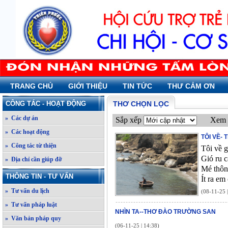
TRANG CHỦ
GIỚI THIỆU
TIN TỨC
THƯ CẢM ƠN
CÔNG TÁC - HOẠT ĐỘNG
THƠ CHỌN LỌC
» Các dự án
Sắp xếp
Xem 
» Các hoạt động
TÔI VỀ- 
» Công tác từ thiện
Tôi về g
Gió ru 
» Địa chỉ cần giúp đỡ
Mé thôn
THÔNG TIN - TƯ VẤN
Ít ra em
» Tư vấn du lịch
(08-11-25 
» Tư vấn pháp luật
NHÌN TA--THƠ ĐÀO TRƯỜNG SAN
» Văn bản pháp quy
(06-11-25 | 14:38)