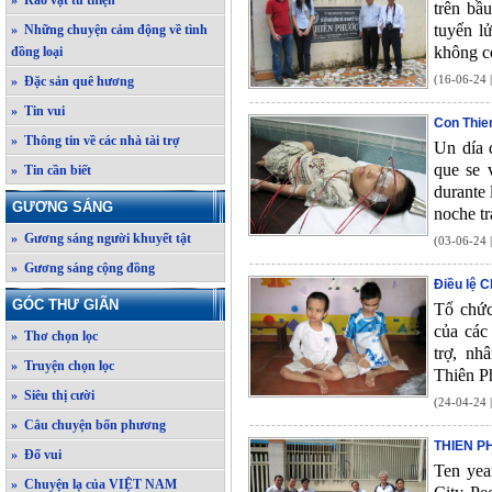
» Rao vặt từ thiện
trên bầ
tuyến l
» Những chuyện cảm động về tình
không c
đồng loại
(16-06-24 
» Đặc sản quê hương
» Tin vui
Con Thie
» Thông tin về các nhà tài trợ
Un día 
que se v
» Tin cần biết
durante 
GƯƠNG SÁNG
noche tr
» Gương sáng người khuyết tật
(03-06-24 
» Gương sáng cộng đồng
Điều lệ C
GÓC THƯ GIÃN
Tổ chức
của các
» Thơ chọn lọc
trợ, nh
» Truyện chọn lọc
Thiên P
» Siêu thị cười
(24-04-24 
» Câu chuyện bốn phương
THIEN P
» Đố vui
Ten yea
» Chuyện lạ của VIỆT NAM