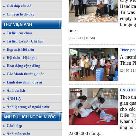
City Pe
Handica
» Giải đáp câu đố
Tu was 
» Chuyện lạ đó đây
empty h
bringing
THƯ VIỆN ẢNH
ones
» Tư liệu các cháu
(02-06-11 | 16:58)
» Tư liệu Cơ sở - Chi hội
» Họp mặt Hội viên
Thien phu
A membe
» Hội thảo - Hội nghị
Thien P
» Hoạt động cộng đồng
(24-05-11 
» Các Mạnh thường quân
» Lãnh đạo chính quyền
ỦNG HỘ 
» Ảnh du lịch
Theo tin
» ẢNH LẠ
gian qu
» Ảnh lạ trong và ngoài nước
cho các
Diệu Tu
ẢNH DU LỊCH NGOÀI NƯỚC
Khanh ủ
» Cảnh đẹp
ủng hộ 
2.000.000 đồng...
» Ảnh mùa xuân