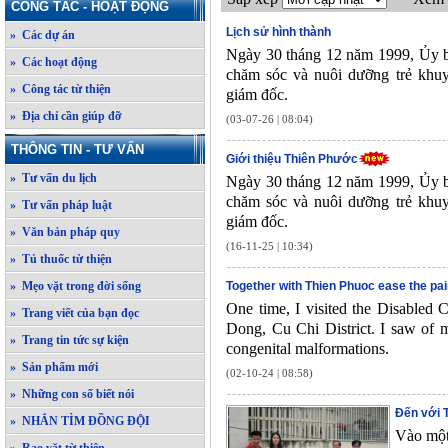
CÔNG TÁC - HOẠT ĐỘNG
Lịch sử hình thành
» Các dự án
Ngày 30 tháng 12 năm 1999, Ủy ba
» Các hoạt động
chăm sóc và nuôi dưỡng trẻ khu
» Công tác từ thiện
giám đốc.
» Địa chỉ cần giúp đỡ
(03-07-26 | 08:04)
THÔNG TIN - TƯ VẤN
Giới thiệu Thiên Phước
» Tư vấn du lịch
Ngày 30 tháng 12 năm 1999, Ủy ba
chăm sóc và nuôi dưỡng trẻ khu
» Tư vấn pháp luật
giám đốc.
» Văn bản pháp quy
(16-11-25 | 10:34)
» Tủ thuốc từ thiện
» Mẹo vặt trong đời sống
Together with Thien Phuoc ease the pai
One time, I visited the Disabled
» Trang viết của bạn đọc
Dong, Cu Chi District. I saw of 
» Trang tin tức sự kiện
congenital malformations.
» Sản phẩm mới
(02-10-24 | 08:58)
» Những con số biết nói
Đến với 
» NHẮN TÌM ĐỒNG ĐỘI
Vào một