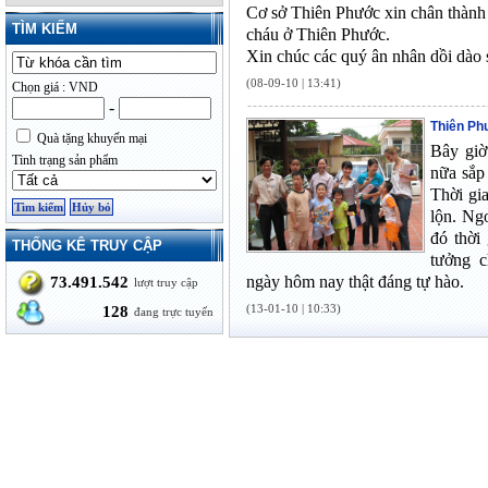
Cơ sở Thiên Phước xin chân thành
TÌM KIẾM
cháu ở Thiên Phước.
Xin chúc các quý ân nhân dồi dào 
(08-09-10 | 13:41)
Chọn giá : VND
-
Thiên Ph
Quà tặng khuyến mại
Bây giờ
Tình trạng sản phẩm
nữa sắp
Thời gi
lộn. Ngo
đó thời
THỐNG KÊ TRUY CẬP
tưởng 
ngày hôm nay thật đáng tự hào.
73.491.542
lượt truy cập
(13-01-10 | 10:33)
128
đang trực tuyến