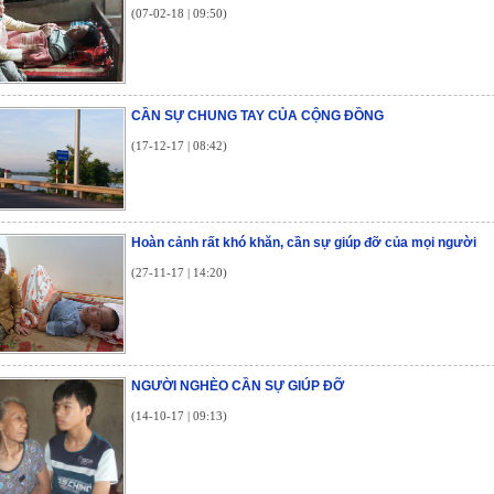
(07-02-18 | 09:50)
CẦN SỰ CHUNG TAY CỦA CỘNG ĐỒNG
(17-12-17 | 08:42)
Hoàn cảnh rất khó khăn, cần sự giúp đỡ của mọi người
(27-11-17 | 14:20)
NGƯỜI NGHÈO CẦN SỰ GIÚP ĐỠ
(14-10-17 | 09:13)