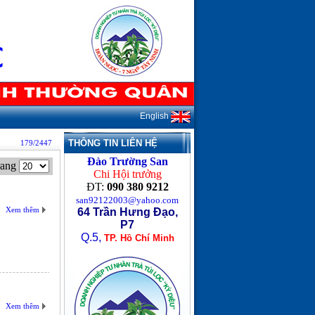
English
THÔNG TIN LIÊN HỆ
179/2447
Đào Trường San
rang
Chi Hội trưởng
ĐT:
090 380 9212
san92122003@yahoo.com
Xem thêm
64 Trần Hưng Đạo,
P7
Q.5,
TP. Hồ Chí Minh
Xem thêm