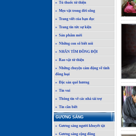
» Tủ thuốc từ thiện
» Mẹo vặt trong đời sống
» Trang viết của bạn đọc
» Trang tin tức sự kiện
» Sản phẩm mới
» Những con số biết nói
» NHẮN TÌM ĐỒNG ĐỘI
» Rao vặt từ thiện
» Những chuyện cảm động về tình
đồng loại
» Đặc sản quê hương
» Tin vui
» Thông tin về các nhà tài trợ
» Tin cần biết
GƯƠNG SÁNG
» Gương sáng người khuyết tật
» Gương sáng cộng đồng