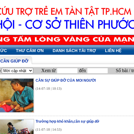
TỨC
THƯ CẢM ƠN
DANH SÁCH TÀI TRỢ
LIÊN HỆ
Ỉ CẦN GIÚP ĐỠ
p
Xem từ
đến
Số bài / t
CẦN SỰ GIÚP ĐỠ CỦA MOI NGƯỜI
(14-07-18 | 10:13)
Trường hợp khó khăn,cần sự giúp đỡ
(11-07-18 | 14:53)