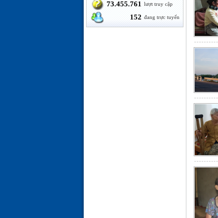
73.455.761
lượt truy cập
152
đang trực tuyến