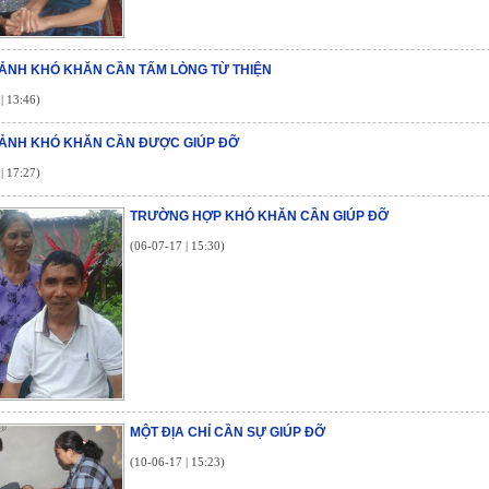
ẢNH KHÓ KHĂN CẦN TẤM LÒNG TỪ THIỆN
| 13:46)
ẢNH KHÓ KHĂN CẦN ĐƯỢC GIÚP ĐỠ
| 17:27)
TRƯỜNG HỢP KHÓ KHĂN CẦN GIÚP ĐỠ
(06-07-17 | 15:30)
MỘT ĐỊA CHỈ CẦN SỰ GIÚP ĐỠ
(10-06-17 | 15:23)