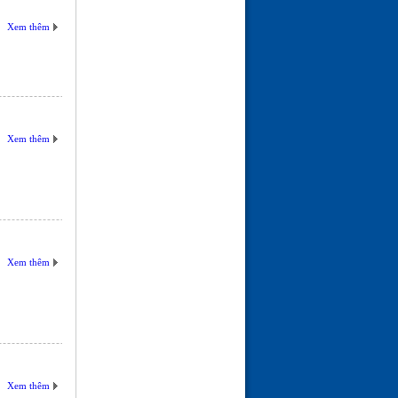
LỜI KHUYÊN VỀ BỆNH
CAO HUYẾT ÁP
Xem thêm
(24-01-26 | 10:25)
Xem thêm
Xem thêm
Xem thêm