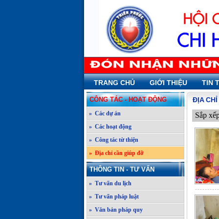
TRANG CHỦ
GIỚI THIỆU
TIN 
CÔNG TÁC - HOẠT ĐỘNG
ĐỊA CH
» Các dự án
Sắp xế
» Các hoạt động
» Công tác từ thiện
» Địa chỉ cần giúp đỡ
THÔNG TIN - TƯ VẤN
» Tư vấn du lịch
» Tư vấn pháp luật
» Văn bản pháp quy