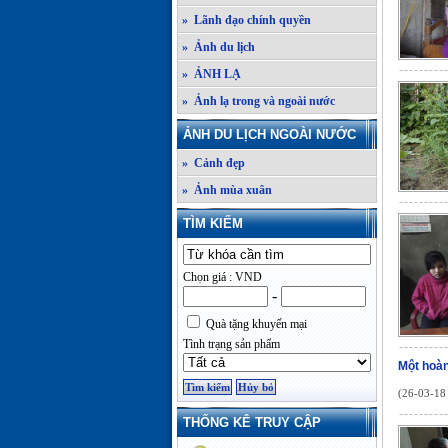
» Lãnh đạo chính quyền
» Ảnh du lịch
» ẢNH LẠ
» Ảnh lạ trong và ngoài nước
ẢNH DU LỊCH NGOÀI NƯỚC
» Cảnh đẹp
» Ảnh mùa xuân
TÌM KIẾM
Chọn giá : VND
-
Quà tặng khuyến mại
Tình trạng sản phẩm
Một hoàn
(26-03-18 
THỐNG KÊ TRUY CẬP