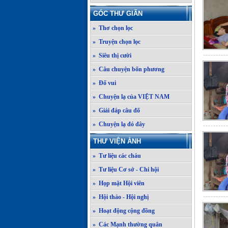
GÓC THƯ GIÃN
» Thơ chọn lọc
» Truyện chọn lọc
» Siêu thị cười
» Câu chuyện bốn phương
» Đố vui
» Chuyện lạ của VIỆT NAM
» Giải đáp câu đố
» Chuyện lạ đó đây
THƯ VIỆN ẢNH
» Tư liệu các cháu
» Tư liệu Cơ sở - Chi hội
» Họp mặt Hội viên
» Hội thảo - Hội nghị
» Hoạt động cộng đồng
» Các Mạnh thường quân