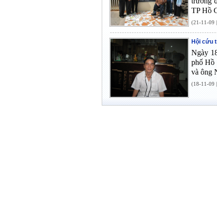
trưởng 
TP Hồ C
(21-11-09 
Hội cứu t
Ngày 18
phố Hồ 
và ông 
(18-11-09 