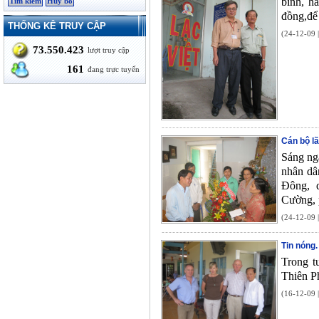
binh, h
đồng,để
THỐNG KÊ TRUY CẬP
(24-12-09 
73.550.423
lượt truy cập
161
đang trực tuyến
Cán bộ l
Sáng ng
nhân dâ
Đông, 
Cường, 
(24-12-09 
Tin nóng
Trong t
Thiên Ph
(16-12-09 