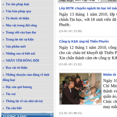
» Tư vấn pháp luật
Lớp 9DTK chuyên ngành tin học kế toán
» Văn bản pháp quy
Ngày 13 tháng 1 năm 2010, lớp 
» Tủ thuốc từ thiện
chính-Tin học, với 18 sinh viên đã
Phước.
» Mẹo vặt trong đời sống
(13-01-10 | 15:39)
» Trang viết của bạn đọc
» Trang tin tức sự kiện
Công ty K&K ủng hộ Thiên Phước
» Sản phẩm mới
Ngày 12 tháng 1 năm 2010, côn
cho các cháu trẻ khuyết tật Thiên 
» Những con số biết nói
Xin chân thành cảm ơn công ty K
» NHẮN TÌM ĐỒNG ĐỘI
(13-01-10 | 15:32)
» Rao vặt từ thiện
» Những chuyện cảm động về tình
Nhóm từ 
đồng loại
Ngày 10
Chí Min
» Đặc sản quê hương
thành v
» Tin vui
quần áo, 
» Thông tin về các nhà tài trợ
Chúc ch
may mắ
» Tin cần biết
(12-01-10 | 08:15)
GƯƠNG SÁNG