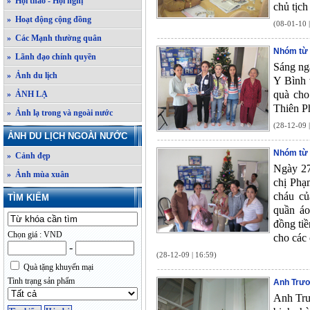
» Hội thảo - Hội nghị
chủ tịch
» Hoạt động cộng đồng
(08-01-10 
» Các Mạnh thường quân
Nhóm từ 
» Lãnh đạo chính quyền
Sáng ng
» Ảnh du lịch
Y Bình 
quà cho
» ẢNH LẠ
Thiên P
» Ảnh lạ trong và ngoài nước
(28-12-09 
ẢNH DU LỊCH NGOÀI NƯỚC
Nhóm từ 
» Cảnh đẹp
Ngày 27
» Ảnh mùa xuân
chị Phạ
cháu củ
TÌM KIẾM
quần áo
đồng ti
Chọn giá : VND
cho các 
-
(28-12-09 | 16:59)
Quà tặng khuyến mại
Tình trạng sản phẩm
Anh Trư
Anh Trư