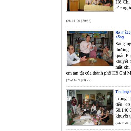
Hồ Chí 
các ngườ
(28-11-09 | 20:52)
Ra mắt ch
sống
Sáng ng
thương 
quận Phú
khuyết t
mắt chi
em tàn tật của thành phố Hồ Chí 
(25-11-09 | 08:27)
Tin tổng
Trong t
đến c
68.140.
khuyết t
(24-11-09 