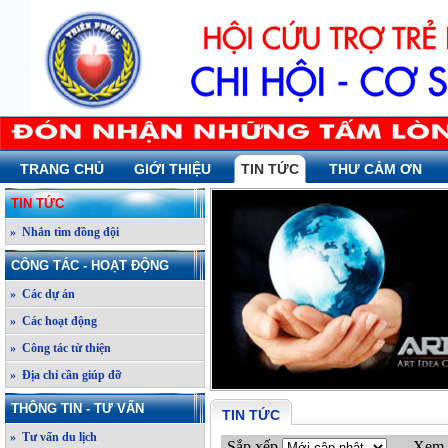
TRANG CHỦ
GIỚI THIỆU
TIN TỨC
THƯ CẢM ƠN
TIN TỨC
» Nhắn tìm đồng đội
CÔNG TÁC - HOẠT ĐỘNG
» Các dự án
» Các hoạt động
» Công tác từ thiện
» Địa chỉ cần giúp đỡ
THÔNG TIN - TƯ VẤN
TIN TỨC
» Tư vấn du lịch
Sắp xếp
Xem 