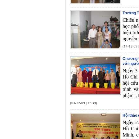
Trường T
Chiều n
học phổ
hiệu tr
nguyền 
(14-12-09 
Chương tr
với người
Ngày 3 
Hồ Chí 
hội cứu
trình v
phận” , 
(03-12-09 | 17:39)
Hội thảo 
Ngày 27
Hồ Chí 
Minh, c