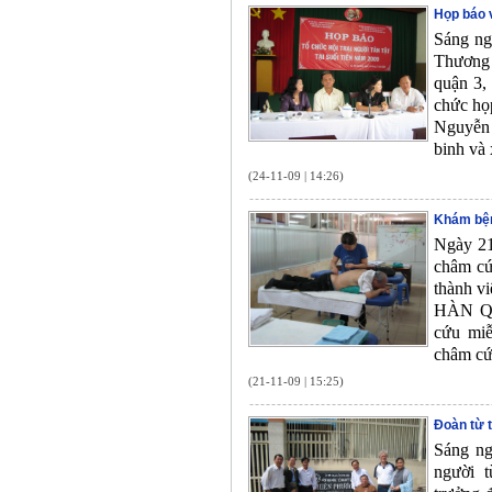
Họp báo v
Sáng ng
Thương 
quận 3,
chức họp
Nguyễn 
binh và 
(24-11-09 | 14:26)
Khám bện
Ngày 21
châm c
thành v
HÀN QU
cứu miễ
châm cứ
(21-11-09 | 15:25)
Đoàn từ 
Sáng ng
người