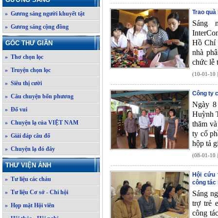
Trao quà
» Gương sáng người khuyết tật
Sáng 
» Gương sáng cộng đồng
InterCo
Hồ Chí 
GÓC THƯ GIÃN
nhà phâ
» Thơ chọn lọc
chức lễ
» Truyện chọn lọc
(10-01-10 
» Siêu thị cười
Công ty 
» Câu chuyện bốn phương
Ngày 8 
» Đố vui
Huỳnh T
» Chuyện lạ của VIỆT NAM
thăm và
ty cổ ph
» Giải đáp câu đố
hộp tả g
» Chuyện lạ đó đây
(08-01-10 
THƯ VIỆN ẢNH
Hội cứu 
» Tư liệu các cháu
công tác
» Tư liệu Cơ sở - Chi hội
Sáng ng
trợ trẻ
» Họp mặt Hội viên
công tá