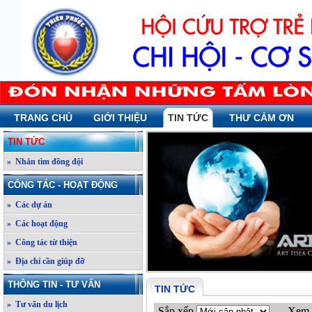
TRANG CHỦ
GIỚI THIỆU
TIN TỨC
THƯ CẢM ƠN
TIN TỨC
» Nhắn tìm đồng đội
CÔNG TÁC - HOẠT ĐỘNG
» Các dự án
» Các hoạt động
» Công tác từ thiện
» Địa chỉ cần giúp đỡ
THÔNG TIN - TƯ VẤN
TIN TỨC
» Tư vấn du lịch
Sắp xếp
Xem 