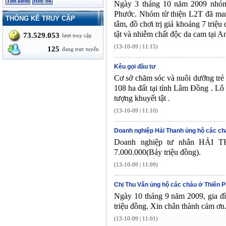
Ngày 3 tháng 10 năm 2009 nhóm 
Phước. Nhóm từ thiện L2T đã mang
THỐNG KÊ TRUY CẬP
tắm, đồ chơi trị giá khoảng 7 triệu
tật và nhiễm chất độc da cam tại 
73.529.053
lượt truy cập
(13-10-09 | 11:15)
125
đang trực tuyến
Kêu gọi đầu tư
Cơ sở chăm sóc và nuôi dưỡng trẻ
108 ha đất tại tỉnh Lâm Đồng . Lô
tượng khuyết tật .
(13-10-09 | 11:10)
Doanh nghiệp Hải Thanh ủng hộ các c
Doanh nghiệp tư nhân HẢI 
7.000.000(Bảy triệu đồng).
(13-10-09 | 11:09)
Chị Thu Vân ủng hộ các cháu ở Thiên
Ngày 10 tháng 9 năm 2009, gia đ
triệu đồng. Xin chân thành cảm ơn
(13-10-09 | 11:01)