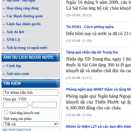
» Hội thảo - Hội nghị
Ngày 16 tháng 9 năm 2009, cán b
Lá Sài Gòn ủng hộ các cháu khuyết
» Hoạt động cộng đồng
(19-10-09 | 20:15)
» Các Mạnh thường quân
» Lãnh đạo chính quyền
Tin H1N1 - Cách phòng ngừa
» Ảnh du lịch
Đến hôm nay cả nước ta đã có 23 
» ẢNH LẠ
(13-10-09 | 11:18)
» Ảnh lạ trong và ngoài nước
Tặng quà nhân dịp tết Trung thu
ẢNH DU LỊCH NGOÀI NƯỚC
Nhân dịp Tết Trung thu, ngày 1 th
thuốc lá Sài Gòn tặng 300 ki lô ga
» Cảnh đẹp
khuyết tật và nhiễm chất độc da c
» Ảnh mùa xuân
(13-10-09 | 11:17)
TÌM KIẾM
Phòng ngân quỷ NHNT thăm và tặng ti
Phòng ngân quỷ Ngân hàng Ngoại 
Chọn giá : VND
khuyết tật của Thiên Phước tại ấ
-
6.300.000 đồng cho các cháu.
Quà tặng khuyến mại
(13-10-09 | 11:16)
Tình trạng sản phẩm
Nhóm từ thiện L2T và các bạn đến th