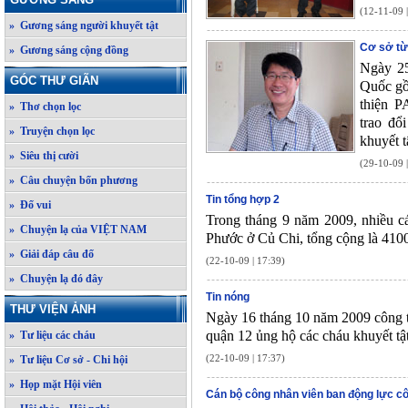
(12-11-09 
» Gương sáng người khuyết tật
Cơ sở từ
» Gương sáng cộng đồng
Ngày 25
GÓC THƯ GIÃN
Quốc gồ
thiện 
» Thơ chọn lọc
trao đổ
» Truyện chọn lọc
khuyết t
» Siêu thị cười
(29-10-09 
» Câu chuyện bốn phương
Tin tổng hợp 2
» Đố vui
Trong tháng 9 năm 2009, nhiều cá
» Chuyện lạ của VIỆT NAM
Phước ở Củ Chi, tổng cộng là 4100
» Giải đáp câu đố
(22-10-09 | 17:39)
» Chuyện lạ đó đây
Tin nóng
THƯ VIỆN ẢNH
Ngày 16 tháng 10 năm 2009 công 
quận 12 ủng hộ các cháu khuyết tậ
» Tư liệu các cháu
(22-10-09 | 17:37)
» Tư liệu Cơ sở - Chi hội
» Họp mặt Hội viên
Cán bộ công nhân viên ban động lực cô