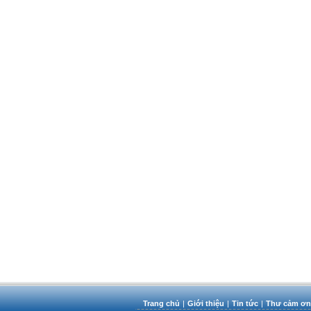
Trang chủ
|
Giới thiệu
|
Tin tức
|
Thư cảm ơn