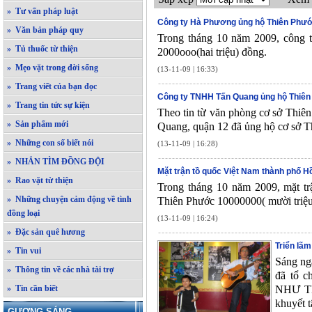
» Tư vấn pháp luật
Công ty Hà Phương ủng hộ Thiên Phư
» Văn bản pháp quy
Trong tháng 10 năm 2009, công 
» Tủ thuốc từ thiện
2000ooo(hai triệu) đồng.
» Mẹo vặt trong đời sống
(13-11-09 | 16:33)
» Trang viết của bạn đọc
Công ty TNHH Tấn Quang ủng hộ Thiê
» Trang tin tức sự kiện
Theo tin từ văn phòng cơ sở Thiê
» Sản phẩm mới
Quang, quận 12 đã ủng hộ cơ sở Th
» Những con số biết nói
(13-11-09 | 16:28)
» NHẮN TÌM ĐỒNG ĐỘI
Mặt trận tồ quốc Việt Nam thành phố H
» Rao vặt từ thiện
Trong tháng 10 năm 2009, mặt t
» Những chuyện cảm động về tình
Thiên Phước 10000000( mười triệu
đồng loại
(13-11-09 | 16:24)
» Đặc sản quê hương
Triển l
» Tin vui
Sáng ng
» Thông tin về các nhà tài trợ
đã tổ c
» Tin cần biết
NHƯ THẾ
khuyết t
GƯƠNG SÁNG