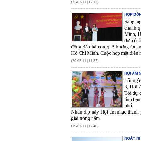
(25-02-11 | 17:17)
HỌP ĐỒ
Sáng ng
chánh q
Minh, H
dự có ô
đông đảo bà con quê hương Quảng 
Hồ Chí Minh. Cuộc họp mặt diễn ra
(20-02-11 | 11:57)
HỘI ÂM 
Tối ngà
3, Hội 
Tới dự c
tỉnh bạ
phố.
Nhân dịp này Hội âm nhạc thành p
giải trong năm
(19-02-11 | 17:40)
NGÀY NH