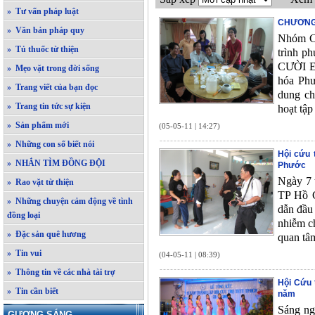
» Tư vấn pháp luật
CHƯƠNG 
» Văn bản pháp quy
Nhóm Câ
» Tủ thuốc từ thiện
trình p
CƯỜI EM
» Mẹo vặt trong đời sống
hóa Ph
» Trang viết của bạn đọc
dung ch
» Trang tin tức sự kiện
hoạt tập
» Sản phẩm mới
(05-05-11 | 14:27)
» Những con số biết nói
Hội cứu 
» NHẮN TÌM ĐỒNG ĐỘI
Phước
Ngày 7 
» Rao vặt từ thiện
TP Hồ 
» Những chuyện cảm động về tình
dẫn đầu 
đồng loại
nhiễm c
» Đặc sản quê hương
quan tâ
» Tin vui
(04-05-11 | 08:39)
» Thông tin về các nhà tài trợ
Hội Cứu 
» Tin cần biết
năm
Sáng ng
GƯƠNG SÁNG