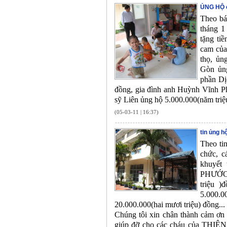
ỦNG HỘ 
Theo bá
tháng 1
tặng ti
cam củ
thọ, ủn
Gòn ủng
phần Dị
đồng, gia đình anh Huỳnh Vĩnh Ph
sỹ Liên ủng hộ 5.000.000(năm triệ
(05-03-11 | 16:37)
tin ủng 
Theo ti
chức, c
khuyết
PHƯỚC, 
triệu 
5.000.
20.000.000(hai mươi triệu) đồng...
Chúng tôi xin chân thành cảm ơn 
giúp đỡ cho các cháu của THIÊN