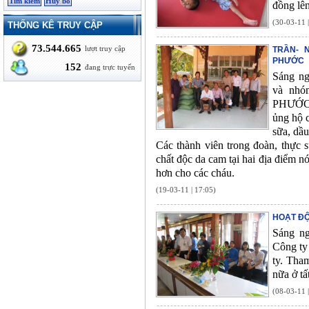
đồng lê
(30-03-11 
THỐNG KÊ TRUY CẬP
73.544.665
lượt truy cập
TRẦN- 
PHƯỚC
152
đang trực tuyến
Sáng n
và nhó
PHƯỚC t
ủng hộ c
sữa, dầu
Các thành viên trong đoàn, thực s
chất độc da cam tại hai địa điểm n
hơn cho các cháu.
(19-03-11 | 17:05)
HOẠT ĐỘ
Sáng ng
Công ty
ty. Tha
nữa ở tấ
(08-03-11 