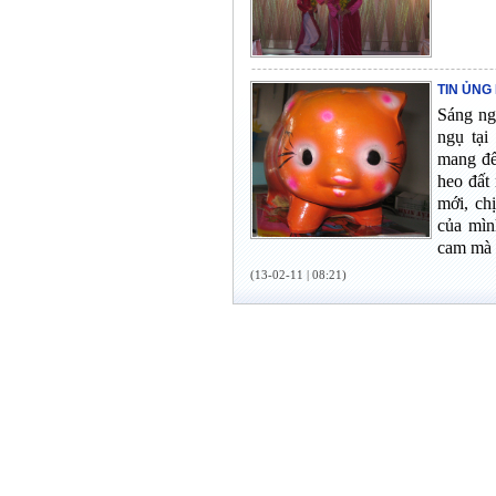
TIN ỦNG
Sáng ng
ngụ tại
mang đế
heo đất
mới, ch
của mìn
cam mà 
(13-02-11 | 08:21)