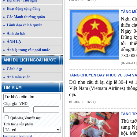
» Hội thảo - Hội nghị
» Hoạt động cộng đồng
TĂNG MỨ
» Các Mạnh thường quân
Nghị đị
thiểu c
» Lãnh đạo chính quyền
Ngày 0
» Ảnh du lịch
Dũng ký
» ẢNH LẠ
tối th
đồng/t
» Ảnh lạ trong và ngoài nước
730.000
ẢNH DU LỊCH NGOÀI NƯỚC
(07-04-11 
» Cảnh đẹp
TĂNG CHUYẾN BAY PHỤC VỤ 30-4 VÀ
» Ảnh mùa xuân
DO nhu cầu đi lại dịp lễ 30-4 và
TÌM KIẾM
Việt Nam (Vietnam Airlines) thôn
địa.
(01-04-11 | 16:24)
Chọn giá : VND
-
TĂNG TR
Quà tặng khuyến mại
Thủ tướ
Tình trạng sản phẩm
sung Ng
hội. Mứ