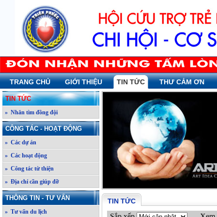
TRANG CHỦ
GIỚI THIỆU
TIN TỨC
THƯ CẢM ƠN
TIN TỨC
» Nhắn tìm đồng đội
CÔNG TÁC - HOẠT ĐỘNG
» Các dự án
» Các hoạt động
» Công tác từ thiện
» Địa chỉ cần giúp đỡ
THÔNG TIN - TƯ VẤN
TIN TỨC
» Tư vấn du lịch
Sắp xếp
Xem 