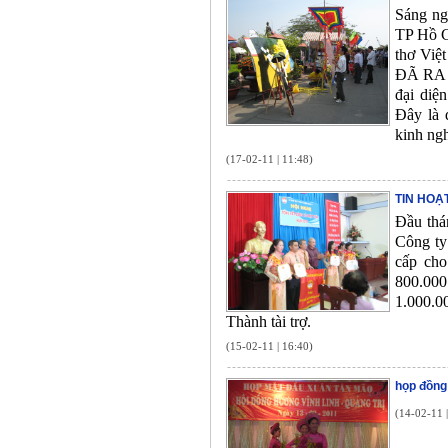
Sáng ng
TP Hồ C
thơ Vi
ĐÃ RA Đ
đại diệ
Đây là 
kinh ngh
(17-02-11 | 11:48)
TIN HOẠ
Đầu thá
Công ty
cấp cho
800.000
1.000.0
Thành tài trợ.
(15-02-11 | 16:40)
họp đồng
(14-02-11 