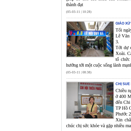
thành đạt
(05-03-11 | 10:28)
GIÁO XỨ
Tối ngà
Lê Văn 
3.
Tới dự 
Xoài. C
tổ chức
hướng tới một cuộc sống lành mạnh
(05-03-11 | 08:38)
CHỊ SUE
Chiều n
ở 400 M
đến Chi
TP Hồ C
Phước 2
Xin châ
chúc chị sức khỏe và gặp nhiều m