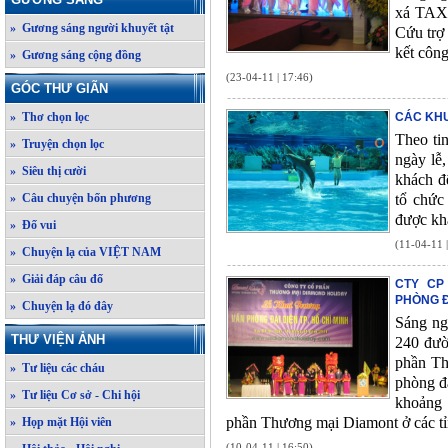
xá TAX,
» Gương sáng người khuyết tật
Cứu trợ
kết công
» Gương sáng cộng đồng
(23-04-11 | 17:46)
GÓC THƯ GIÃN
» Thơ chọn lọc
CÁC KHU
Theo ti
» Truyện chọn lọc
ngày lễ
» Siêu thị cười
khách đế
» Câu chuyện bốn phương
tổ chức
được khá
» Đố vui
(11-04-11 
» Chuyện lạ của VIỆT NAM
» Giải đáp câu đố
CTY CP
PHÒNG Đ
» Chuyện lạ đó đây
Sáng ng
THƯ VIỆN ẢNH
240 đườ
phần Th
» Tư liệu các cháu
phòng đ
» Tư liệu Cơ sở - Chi hội
khoảng 
phần Thương mại Diamont ở các t
» Họp mặt Hội viên
(10-04-11 | 16:50)