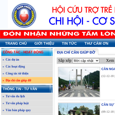
TRANG CHỦ
GIỚI THIỆU
TIN TỨC
THƯ CẢM ƠN
CÔNG TÁC - HOẠT ĐỘNG
ĐỊA CHỈ CẦN GIÚP ĐỠ
» Các dự án
Sắp xếp
Xem 
» Các hoạt động
CẦN NGA
» Công tác từ thiện
(12-12-18 
» Địa chỉ cần giúp đỡ
THÔNG TIN - TƯ VẤN
» Tư vấn du lịch
» Tư vấn pháp luật
CẦN SỰ 
» Văn bản pháp quy
(09-12-18 