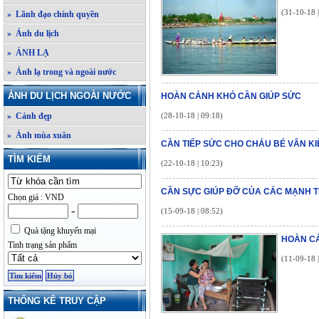
(31-10-18 
» Lãnh đạo chính quyền
» Ảnh du lịch
» ẢNH LẠ
» Ảnh lạ trong và ngoài nước
ẢNH DU LỊCH NGOÀI NƯỚC
HOÀN CẢNH KHÓ CẦN GIÚP SỨC
» Cảnh đẹp
(28-10-18 | 09:18)
» Ảnh mùa xuân
CẦN TIẾP SỨC CHO CHÁU BÉ VÂN KI
TÌM KIẾM
(22-10-18 | 10:23)
CẦN SỰC GIÚP ĐỠ CỦA CÁC MẠNH 
Chọn giá : VND
-
(15-09-18 | 08:52)
Quà tặng khuyến mại
HOÀN CẢ
Tình trạng sản phẩm
(11-09-18 
THỐNG KÊ TRUY CẬP