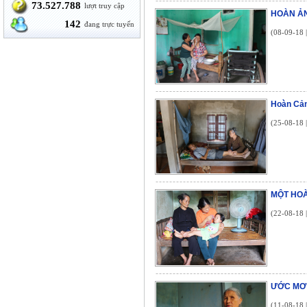
73.527.788
lượt truy cập
HOÀN ẢN
142
đang trực tuyến
(08-09-18 
Hoàn Cản
(25-08-18 
MỘT HOÀ
(22-08-18 
ƯỚC MƠ 
(11-08-18 