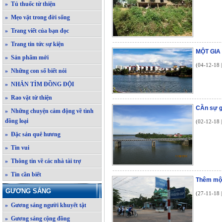
» Tủ thuốc từ thiện
» Mẹo vặt trong đời sống
» Trang viết của bạn đọc
» Trang tin tức sự kiện
MỘT GIA
» Sản phẩm mới
(04-12-18 
» Những con số biết nói
» NHẮN TÌM ĐỒNG ĐỘI
» Rao vặt từ thiện
CẦn sự g
» Những chuyện cảm động về tình
đồng loại
(02-12-18 
» Đặc sản quê hương
» Tin vui
» Thông tin về các nhà tài trợ
» Tin cần biết
Thêm một
GƯƠNG SÁNG
(27-11-18 
» Gương sáng người khuyết tật
» Gương sáng cộng đồng