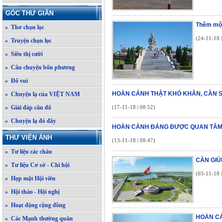
GÓC THƯ GIÃN
Thêm một
» Thơ chọn lọc
(24-11-18 
» Truyện chọn lọc
» Siêu thị cười
» Câu chuyện bốn phương
» Đố vui
HOÀN CẢNH THẬT KHÓ KHĂN, CẦN S
» Chuyện lạ của VIỆT NAM
» Giải đáp câu đố
(17-11-18 | 08:52)
» Chuyện lạ đó đây
HOÀN CẢNH ĐÁNG ĐƯỢC QUAN TÂ
THƯ VIỆN ẢNH
(13-11-18 | 08:47)
» Tư liệu các cháu
CẦN GIÚ
» Tư liệu Cơ sở - Chi hội
(03-11-18 
» Họp mặt Hội viên
» Hội thảo - Hội nghị
» Hoạt động cộng đồng
HOÀN CẢ
» Các Mạnh thường quân