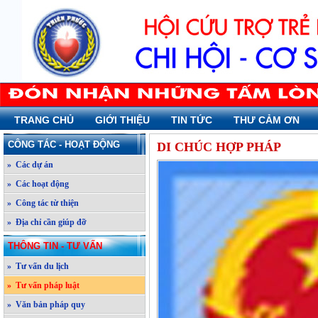
TRANG CHỦ
GIỚI THIỆU
TIN TỨC
THƯ CẢM ƠN
CÔNG TÁC - HOẠT ĐỘNG
DI CHÚC HỢP PHÁP
» Các dự án
» Các hoạt động
» Công tác từ thiện
» Địa chỉ cần giúp đỡ
THÔNG TIN - TƯ VẤN
» Tư vấn du lịch
» Tư vấn pháp luật
» Văn bản pháp quy