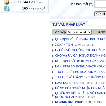
73.527.144
lượt truy cập
Mã bảo mật (*)
165
đang trực tuyến
TƯ VẤN PHÁP LUẬT
Sắp xếp
Xem 
QUY ĐỊNH VỀ TIỀN VÀNG KHI RA NƯ
XÓA ÁN TỊCH
(10-07-11 | 08:11)
LY HÔN VỚI NGƯỜI NƯỚC NGOÀI
(29-
CHO VAY ƯU ĐÃI ĐỐI VỚI DOANH NG
NGHỊ ĐỊNH SỐ 20/2011/NĐ-CP NGÀY 
NGHỊ ĐỊNH SỐ 20/2011/NĐ-CP NGÀY
THỦ TỤC HỦY BỎ HÓA ĐƠN VIẾT SAI
THỦ TỤC XÓA ĐĂNG KÝ THƯỜNG TR
LUẬT DOANH NGHIỆP
(30-03-11 | 11:14
HỒ SƠ CỦA NGƯỜI NHẬN CON NUÔI
QUYỀN SỞ HỮU NHÀ TẠI VIỆT NAM 
NƯỚC NGOÀI
(20-03-11 | 13:52)
DI CHÚC HỢP PHÁP
(09-01-11 | 10:59)