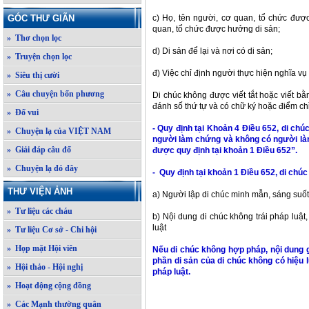
GÓC THƯ GIÃN
c) Họ, tên người, cơ quan, tổ chức đượ
quan, tổ chức được hưởng di sản;
» Thơ chọn lọc
d) Di sản để lại và nơi có di sản;
» Truyện chọn lọc
đ) Việc chỉ định người thực hiện nghĩa vụ
» Siêu thị cười
» Câu chuyện bốn phương
Di chúc không được viết tắt hoặc viết bằ
đánh số thứ tự và có chữ ký hoặc điểm chỉ
» Đố vui
- Quy định tại Khoản 4 Điều 652, di c
» Chuyện lạ của VIỆT NAM
người làm chứng và không có người làm
» Giải đáp câu đố
được quy định tại khoản 1 Điều 652”.
» Chuyện lạ đó đây
- Quy định tại khoản 1 Điều 652, di chú
THƯ VIỆN ẢNH
a) Người lập di chúc minh mẫn, sáng suốt 
» Tư liệu các cháu
b) Nội dung di chúc không trái pháp luật
luật
» Tư liệu Cơ sở - Chi hội
» Họp mặt Hội viên
Nếu di chúc không hợp pháp, nội dung g
phần di sản của di chúc không có hiệu 
» Hội thảo - Hội nghị
pháp luật.
» Hoạt động cộng đồng
» Các Mạnh thường quân