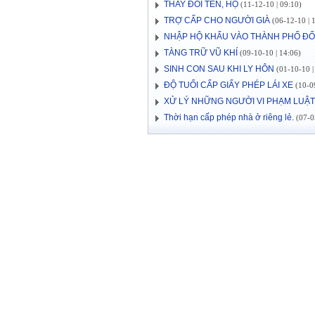
THAY ĐỔI TÊN, HỌ
(11-12-10 | 09:10)
TRỢ CẤP CHO NGƯỜI GIÀ
(06-12-10 | 
NHẬP HỘ KHẨU VÀO THÀNH PHỐ ĐỐI
TÀNG TRỮ VŨ KHÍ
(09-10-10 | 14:06)
SINH CON SAU KHI LY HÔN
(01-10-10 |
ĐỘ TUỔI CẤP GIẤY PHÉP LÁI XE
(10-0
XỬ LÝ NHỮNG NGƯỜI VI PHẠM LUẬT
Thời hạn cấp phép nhà ở riêng lẻ.
(07-05