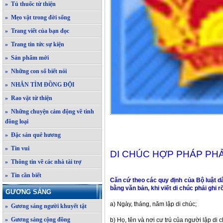
» Tủ thuốc từ thiện
» Mẹo vặt trong đời sống
» Trang viết của bạn đọc
» Trang tin tức sự kiện
» Sản phẩm mới
» Những con số biết nói
» NHẮN TÌM ĐỒNG ĐỘI
» Rao vặt từ thiện
» Những chuyện cảm động về tình
đồng loại
» Đặc sản quê hương
» Tin vui
DI CHÚC HỢP PHÁP PHẢ
» Thông tin về các nhà tài trợ
» Tin cần biết
Căn cứ theo các quy định của Bộ luật d
bằng văn bản, khi viết di chúc phải ghi r
GƯƠNG SÁNG
a) Ngày, tháng, năm lập di chúc;
» Gương sáng người khuyết tật
» Gương sáng cộng đồng
b) Họ, tên và nơi cư trú của người lập di c