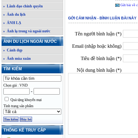
Gửi bài về c
» Lãnh đạo chính quyền
» Ảnh du lịch
GỞI CẢM NHẬN - BÌNH LUẬN BÀI NÀY
» ẢNH LẠ
» Ảnh lạ trong và ngoài nước
Tên người bình luận (*)
ẢNH DU LỊCH NGOÀI NƯỚC
Email (nhập hoặc không)
» Cảnh đẹp
Tiêu đề bình luận (*)
» Ảnh mùa xuân
TÌM KIẾM
Nội dung bình luận (*)
Chọn giá : VND
-
Quà tặng khuyến mại
Tình trạng sản phẩm
THỐNG KÊ TRUY CẬP