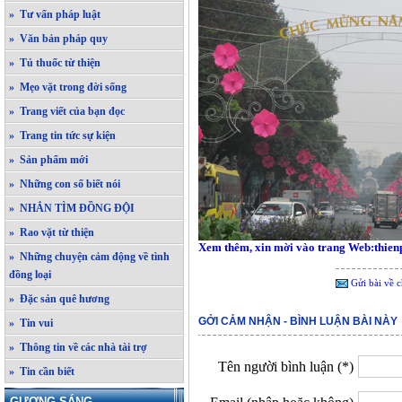
» Tư vấn pháp luật
» Văn bản pháp quy
» Tủ thuốc từ thiện
» Mẹo vặt trong đời sống
» Trang viết của bạn đọc
» Trang tin tức sự kiện
» Sản phẩm mới
» Những con số biết nói
» NHẮN TÌM ĐỒNG ĐỘI
» Rao vặt từ thiện
Xem thêm, xin mời vào trang Web:thie
» Những chuyện cảm động về tình
đồng loại
Gửi bài về c
» Đặc sản quê hương
GỞI CẢM NHẬN - BÌNH LUẬN BÀI NÀY
» Tin vui
» Thông tin về các nhà tài trợ
Tên người bình luận (*)
» Tin cần biết
GƯƠNG SÁNG