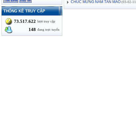
CHÚC MỪNG NĂM TÂN MÃO
(03-02-11 
THỐNG KÊ TRUY CẬP
73.517.622
lượt truy cập
148
đang trực tuyến