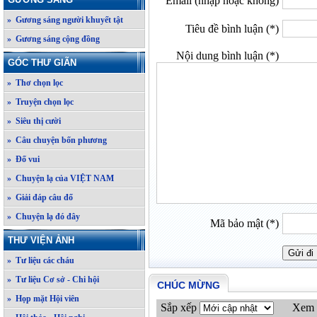
Email (nhập hoặc không)
» Gương sáng người khuyết tật
Tiêu đề bình luận (*)
» Gương sáng cộng đồng
Nội dung bình luận (*)
GÓC THƯ GIÃN
» Thơ chọn lọc
» Truyện chọn lọc
» Siêu thị cười
» Câu chuyện bốn phương
» Đố vui
» Chuyện lạ của VIỆT NAM
» Giải đáp câu đố
» Chuyện lạ đó đây
Mã bảo mật (*)
THƯ VIỆN ẢNH
» Tư liệu các cháu
» Tư liệu Cơ sở - Chi hội
CHÚC MỪNG
» Họp mặt Hội viên
Sắp xếp
Xem 