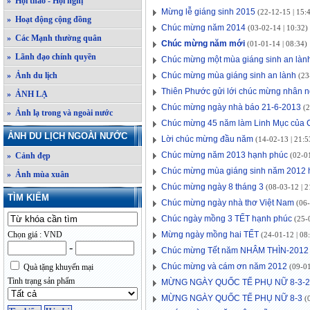
» Hội thảo - Hội nghị
Mừng lễ giáng sinh 2015
(22-12-15 | 15:
» Hoạt động cộng đồng
Chúc mừng năm 2014
(03-02-14 | 10:32)
» Các Mạnh thường quân
Chúc mừng năm mới
(01-01-14 | 08:34)
» Lãnh đạo chính quyền
Chúc mừng một mùa giáng sinh an làn
» Ảnh du lịch
Chúc mừng mùa giáng sinh an lành
(23-
Thiên Phước gửi lới chúc mừng nhân 
» ẢNH LẠ
Chúc mừng ngày nhà báo 21-6-2013
(2
» Ảnh lạ trong và ngoài nước
Chúc mừng 45 năm làm Linh Mục của 
ẢNH DU LỊCH NGOÀI NƯỚC
Lời chúc mừng đầu năm
(14-02-13 | 21:5
Chúc mừng năm 2013 hạnh phúc
» Cảnh đẹp
(02-01
Chúc mừng mùa giáng sinh năm 2012 
» Ảnh mùa xuân
Chúc mừng ngày 8 tháng 3
(08-03-12 | 2
TÌM KIẾM
Chúc mừng ngày nhà thơ Việt Nam
(06-
Chúc ngày mồng 3 TẾT hạnh phúc
(25-0
Chọn giá : VND
Mừng ngày mồng hai TẾT
(24-01-12 | 08
-
Chúc mừng Tết năm NHÂM THÌN-2012
Chúc mừng và cám ơn năm 2012
Quà tặng khuyến mại
(09-01
Tình trạng sản phẩm
MỪNG NGÀY QUỐC TẾ PHỤ NỮ 8-3-2
MỪNG NGÀY QUỐC TẾ PHỤ NỮ 8-3
(0