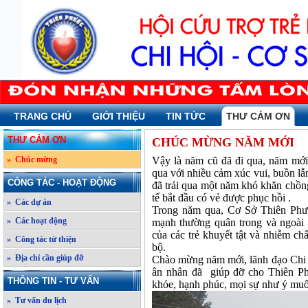
TRANG CHỦ
GIỚI THIỆU
TIN TỨC
THƯ CẢM ƠN
THƯ CẢM ƠN
CHÚC MỪNG NĂM MỚI
» Chúc mừng
Vậy là năm cũ đã đi qua, năm mới đ
qua với nhiều cảm xúc vui, buồn lẫ
CÔNG TÁC - HOẠT ĐỘNG
đã trải qua một năm khó khăn chồng
tế bắt đầu có vẻ được phục hồi .
» Các dự án
Trong năm qua, Cơ Sở Thiên Phướ
» Các hoạt động
mạnh thường quân trong và ngoài 
của các trẻ khuyết tật và nhiễm c
» Công tác từ thiện
bộ.
» Địa chỉ cần giúp đỡ
Chào mừng năm mới, lãnh đạo Chi 
ân nhân đã giúp đỡ cho Thiên Ph
THÔNG TIN - TƯ VẤN
khỏe, hạnh phúc, mọi sự như ý mu
» Tư vấn du lịch