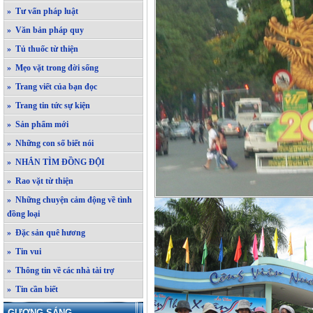
» Tư vấn pháp luật
» Văn bản pháp quy
» Tủ thuốc từ thiện
» Mẹo vặt trong đời sống
» Trang viết của bạn đọc
» Trang tin tức sự kiện
» Sản phẩm mới
» Những con số biết nói
» NHẮN TÌM ĐỒNG ĐỘI
» Rao vặt từ thiện
» Những chuyện cảm động về tình
đồng loại
» Đặc sản quê hương
» Tin vui
» Thông tin về các nhà tài trợ
» Tin cần biết
GƯƠNG SÁNG