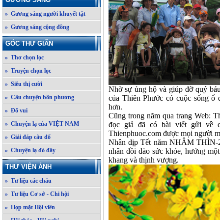
» Gương sáng người khuyết tật
» Gương sáng cộng đồng
GÓC THƯ GIÃN
» Thơ chọn lọc
» Truyện chọn lọc
» Siêu thị cười
Nhờ sự ủng hộ và giúp đỡ quý báu
» Câu chuyện bốn phương
của Thiên Phước có cuộc sống ổ 
hơn.
» Đố vui
Cũng trong năm qua trang Web: T
» Chuyện lạ của VIỆT NAM
đọc giả đã có bài viết gửi về
Thienphuoc.com được mọi người mế
» Giải đáp câu đố
Nhân dịp Tết năm NHÂM THÌN-2012
» Chuyện lạ đó đây
nhân dồi dào sức khỏe, hưởng một 
khang và thịnh vượng.
THƯ VIỆN ẢNH
» Tư liệu các cháu
» Tư liệu Cơ sở - Chi hội
» Họp mặt Hội viên