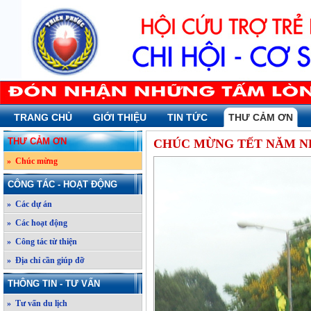
TRANG CHỦ
GIỚI THIỆU
TIN TỨC
THƯ CẢM ƠN
THƯ CẢM ƠN
CHÚC MỪNG TẾT NĂM NH
» Chúc mừng
CÔNG TÁC - HOẠT ĐỘNG
» Các dự án
» Các hoạt động
» Công tác từ thiện
» Địa chỉ cần giúp đỡ
THÔNG TIN - TƯ VẤN
» Tư vấn du lịch