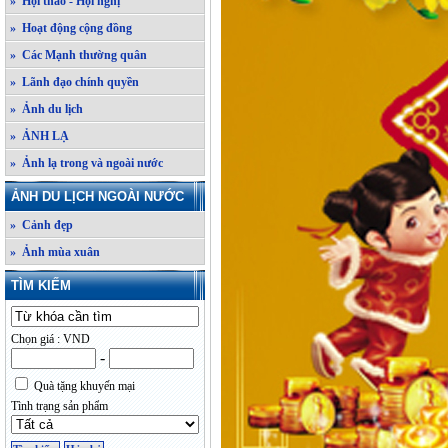
» Hội thảo - Hội nghị
» Hoạt động cộng đồng
» Các Mạnh thường quân
» Lãnh đạo chính quyền
» Ảnh du lịch
» ẢNH LẠ
» Ảnh lạ trong và ngoài nước
ẢNH DU LỊCH NGOÀI NƯỚC
» Cảnh đẹp
» Ảnh mùa xuân
TÌM KIẾM
Chọn giá : VND
-
Quà tặng khuyến mại
Tình trạng sản phẩm