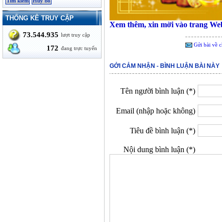
THỐNG KÊ TRUY CẬP
Xem thêm, xin mời vào trang W
73.544.935
lượt truy cập
Gửi bài về c
172
đang trực tuyến
GỞI CẢM NHẬN - BÌNH LUẬN BÀI NÀY
Tên người bình luận (*)
Email (nhập hoặc không)
Tiêu đề bình luận (*)
Nội dung bình luận (*)