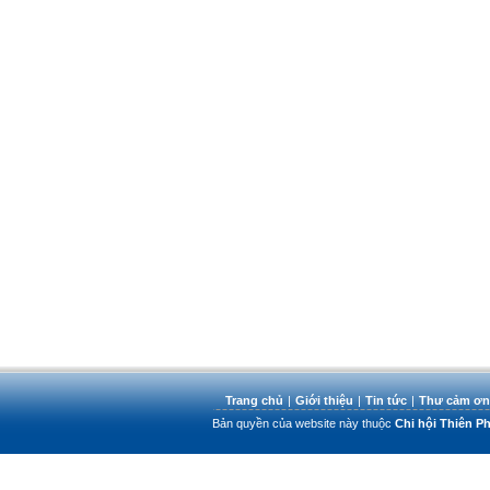
Trang chủ
|
Giới thiệu
|
Tin tức
|
Thư cảm ơn
Bản quyền của website này thuộc
Chi hội Thiên 