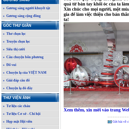
quả từ bàn tay khối óc của ta làm
» Gương sáng người khuyết tật
Xin chúc cho mọi người, một mùa 
gia để làm việc thiện cho bản th
» Gương sáng cộng đồng
ta!
GÓC THƯ GIÃN
» Thơ chọn lọc
» Truyện chọn lọc
» Siêu thị cười
» Câu chuyện bốn phương
» Đố vui
» Chuyện lạ của VIỆT NAM
» Giải đáp câu đố
» Chuyện lạ đó đây
THƯ VIỆN ẢNH
» Tư liệu các cháu
Xem thêm, xin mời vào trang We
» Tư liệu Cơ sở - Chi hội
» Họp mặt Hội viên
Gửi bài về c