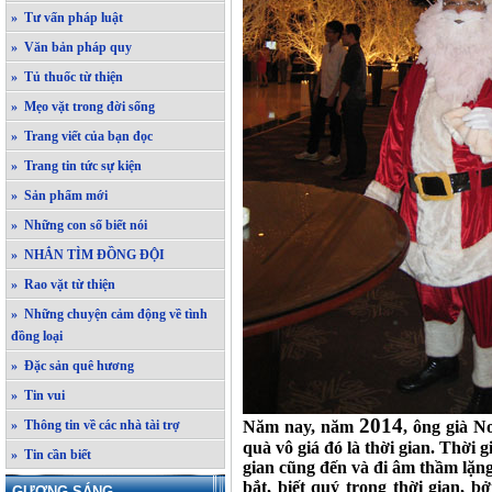
» Tư vấn pháp luật
» Văn bản pháp quy
» Tủ thuốc từ thiện
» Mẹo vặt trong đời sống
» Trang viết của bạn đọc
» Trang tin tức sự kiện
» Sản phẩm mới
» Những con số biết nói
» NHẮN TÌM ĐỒNG ĐỘI
» Rao vặt từ thiện
» Những chuyện cảm động về tình
đồng loại
» Đặc sản quê hương
» Tin vui
2014
» Thông tin về các nhà tài trợ
Năm nay, năm
, ông già N
quà vô giá đó là thời gian. Thờ
» Tin cần biết
gian cũng đến và đi âm thầm lặng
bắt, biết quý trọng thời gian, b
GƯƠNG SÁNG