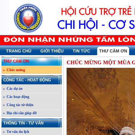
TRANG CHỦ
GIỚI THIỆU
TIN TỨC
THƯ CẢM ƠN
THƯ CẢM ƠN
CHÚC MỪNG MỘT MÙA G
» Chúc mừng
CÔNG TÁC - HOẠT ĐỘNG
» Các dự án
» Các hoạt động
» Công tác từ thiện
» Địa chỉ cần giúp đỡ
THÔNG TIN - TƯ VẤN
» Tư vấn du lịch