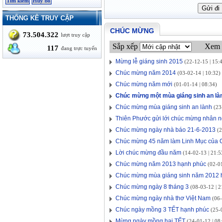
THỐNG KÊ TRUY CẬP
CHÚC MỪNG
73.504.322
lượt truy cập
Sắp xếp
Xem 
117
đang trực tuyến
Mừng lễ giáng sinh 2015
(22-12-15 | 15:
Chúc mừng năm 2014
(03-02-14 | 10:32)
Chúc mừng năm mới
(01-01-14 | 08:34)
Chúc mừng một mùa giáng sinh an là
Chúc mừng mùa giáng sinh an lành
(23-
Thiên Phước gửi lới chúc mừng nhân 
Chúc mừng ngày nhà báo 21-6-2013
(2
Chúc mừng 45 năm làm Linh Mục của 
Lời chúc mừng đầu năm
(14-02-13 | 21:5
Chúc mừng năm 2013 hạnh phúc
(02-01
Chúc mừng mùa giáng sinh năm 2012 
Chúc mừng ngày 8 tháng 3
(08-03-12 | 2
Chúc mừng ngày nhà thơ Việt Nam
(06-
Chúc ngày mồng 3 TẾT hạnh phúc
(25-0
Mừng ngày mồng hai TẾT
(24-01-12 | 08