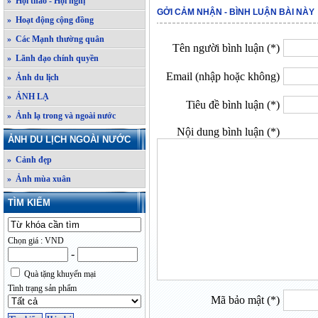
» Hội thảo - Hội nghị
GỞI CẢM NHẬN - BÌNH LUẬN BÀI NÀY
» Hoạt động cộng đồng
» Các Mạnh thường quân
Tên người bình luận (*)
» Lãnh đạo chính quyền
Email (nhập hoặc không)
» Ảnh du lịch
» ẢNH LẠ
Tiêu đề bình luận (*)
» Ảnh lạ trong và ngoài nước
Nội dung bình luận (*)
ẢNH DU LỊCH NGOÀI NƯỚC
» Cảnh đẹp
» Ảnh mùa xuân
TÌM KIẾM
Chọn giá : VND
-
Quà tặng khuyến mại
Tình trạng sản phẩm
Mã bảo mật (*)