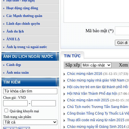
» Hội thảo - Hội nghị
» Hoạt động cộng đồng
» Các Mạnh thường quân
» Lãnh đạo chính quyền
Mã bảo mật (*)
» Ảnh du lịch
» ẢNH LẠ
» Ảnh lạ trong và ngoài nước
TIN TỨC
ẢNH DU LỊCH NGOÀI NƯỚC
Sắp xếp
Xem 
» Cảnh đẹp
» Ảnh mùa xuân
Chúc mừng năm 2016
(31-12-15 | 17:53)
Chào mừng ngày nhà giáo Việt Nam
(20
TÌM KIẾM
Hội cứu trợ trẻ em tàn tật thành phồ H
Hội Nhà Văn Thành Phố đại hội
(17-06-1
Chọn giá : VND
Chúc mừng năm mới 2015
(20-02-15 | 1
-
Chủ Tịch nước Trương Tấn Sang thăm
Quà tặng khuyến mại
Công Đoàn Tổng Công Ty Thuốc Lá Vi
Tình trạng sản phẩm
Thay đổi code mã vùng từ năm 2015
(08
Chào mừng ngày lễ Giáng Sinh 2014
(2