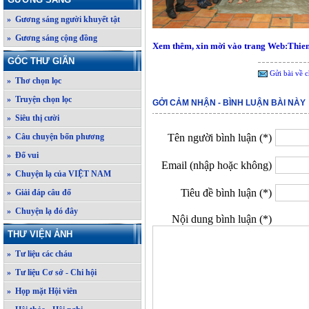
» Gương sáng người khuyết tật
» Gương sáng cộng đồng
Xem thêm, xin mời vào trang Web:Thie
GÓC THƯ GIÃN
Gửi bài về c
» Thơ chọn lọc
» Truyện chọn lọc
GỞI CẢM NHẬN - BÌNH LUẬN BÀI NÀY
» Siêu thị cười
» Câu chuyện bốn phương
Tên người bình luận (*)
» Đố vui
Email (nhập hoặc không)
» Chuyện lạ của VIỆT NAM
Tiêu đề bình luận (*)
» Giải đáp câu đố
» Chuyện lạ đó đây
Nội dung bình luận (*)
THƯ VIỆN ẢNH
» Tư liệu các cháu
» Tư liệu Cơ sở - Chi hội
» Họp mặt Hội viên