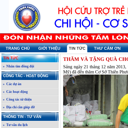
TRANG CHỦ
GIỚI THIỆU
TIN TỨC
THƯ CẢM ƠN
TIN TỨC
THĂM VÀ TẶNG QUÀ CHO
» Nhắn tìm đồng đội
Sáng ngày 21 tháng 12 năm 2013,
Mỹ) đã đến thăm Cơ Sở Thiên Phướ
CÔNG TÁC - HOẠT ĐỘNG
» Các dự án
» Các hoạt động
» Công tác từ thiện
» Địa chỉ cần giúp đỡ
THÔNG TIN - TƯ VẤN
» Tư vấn du lịch