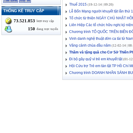
Thuế 2015
(19-12-14 | 09:20)
THỐNG KÊ TRUY CẬP
Lễ Bổn Mạng người khuyết tật lần thứ 
Tổ chức từ thiện NGÀY CHỦ NHẬT 
73.521.853
lượt truy cập
Liên Hiệp Các tổ chức hữu nghị kỷ niệ
150
đang trực tuyến
Chương trình TỔ QUỐC TRÊN BIỂN ĐÔN
Vinh danh nghệ thuật đờn ca tài tử Nam 
Vãng cảnh chùa đầu năm
(12-02-14 | 08:
Thăm và tặng quà cho Cơ Sở Thiên 
Đi bộ gây quỹ vì trẻ em khuyết tật
(01-12-
Hội Cứu trợ Trẻ em tàn tật TP Hồ Chí 
Chương trình DOANH NHÂN SÁNH 