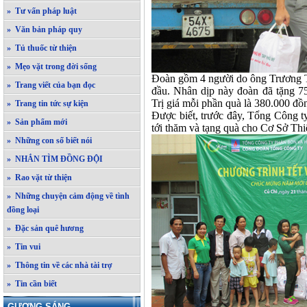
» Tư vấn pháp luật
» Văn bản pháp quy
» Tủ thuốc từ thiện
» Mẹo vặt trong đời sống
Đoàn gồm 4 người do ông Trương 
» Trang viết của bạn đọc
đầu. Nhân dịp này đoàn đã tặng 7
Trị giá mỗi phần quà là 380.000 đồn
» Trang tin tức sự kiện
Được biết, trước đây, Tổng Công 
» Sản phẩm mới
tới thăm và tạng quà cho Cơ Sở Th
» Những con số biết nói
» NHẮN TÌM ĐỒNG ĐỘI
» Rao vặt từ thiện
» Những chuyện cảm động về tình
đồng loại
» Đặc sản quê hương
» Tin vui
» Thông tin về các nhà tài trợ
» Tin cần biết
GƯƠNG SÁNG