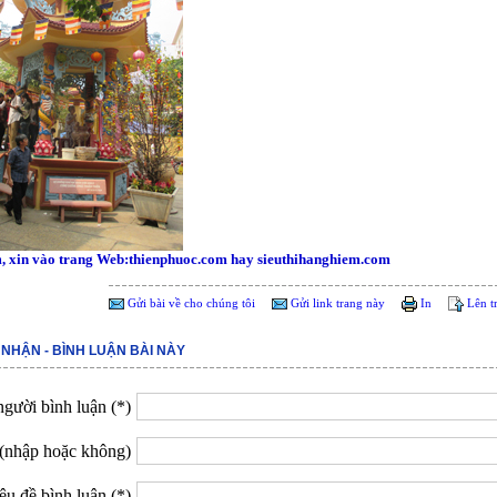
, xin vào trang Web:thienphuoc.com hay sieuthihanghiem.com
Gửi bài về cho chúng tôi
Gửi link trang này
In
Lên t
 NHẬN - BÌNH LUẬN BÀI NÀY
gười bình luận (*)
(nhập hoặc không)
êu đề bình luận (*)