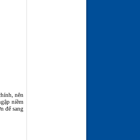
chính, nên
 ngập niềm
ơn để sang