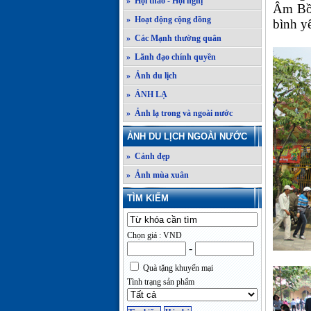
» Hội thảo - Hội nghị
Âm Bồ 
» Hoạt động cộng đồng
bình y
» Các Mạnh thường quân
» Lãnh đạo chính quyền
» Ảnh du lịch
» ẢNH LẠ
» Ảnh lạ trong và ngoài nước
ẢNH DU LỊCH NGOÀI NƯỚC
» Cảnh đẹp
» Ảnh mùa xuân
TÌM KIẾM
Chọn giá : VND
-
Quà tặng khuyến mại
Tình trạng sản phẩm