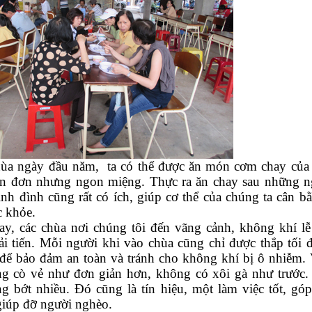
ùa ngày đầu năm, ta có thể được ăn món cơm chay của 
ản đơn nhưng ngon miệng. Thực ra ăn chay sau những ng
nh đình cũng rất có ích, giúp cơ thể của chúng ta cân bằn
c khỏe.
y, các chùa nơi chúng tôi đến vãng cảnh, không khí lễ
ải tiến. Mỗi người khi vào chùa cũng chỉ được thắp tối
để bảo đảm an toàn và tránh cho không khí bị ô nhiễm. 
ng cò vẻ như đơn giản hơn, không có xôi gà như trước.
g bớt nhiều. Đó cũng là tín hiệu, một làm việc tốt, góp
giúp đỡ người nghèo.