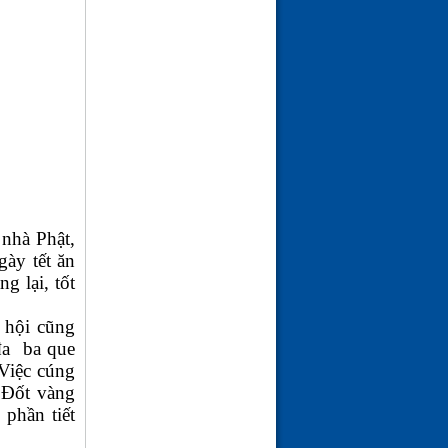
nhà Phật,
ày tết ăn
g lại, tốt
 hội cũng
 đa ba que
Việc cúng
 Đốt vàng
 phần tiết