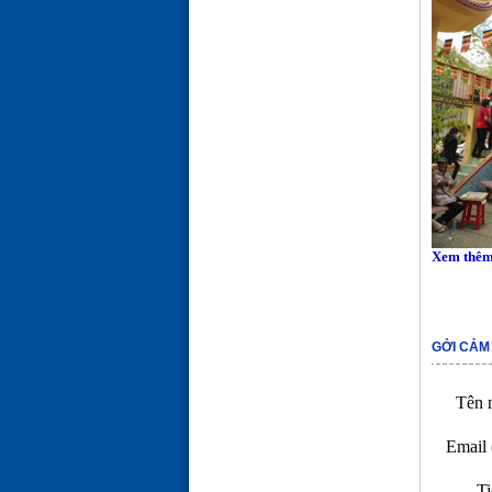
Xem thêm
GỞI CẢM
Tên n
Email 
Ti