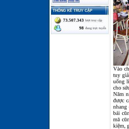
THỐNG KÊ TRUY CẬP
73.507.343
lượt truy cập
98
đang trực tuyến
Vào ch
tuy gi
uống li
cho sứ
Năm na
được c
nhang 
bái cũ
mã cũn
kiệm, 