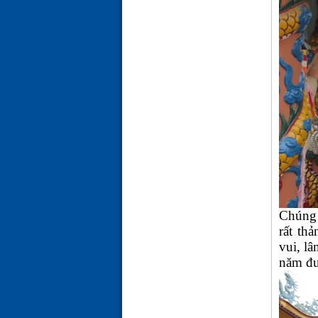
Chúng 
rất th
vui, lâ
năm đư