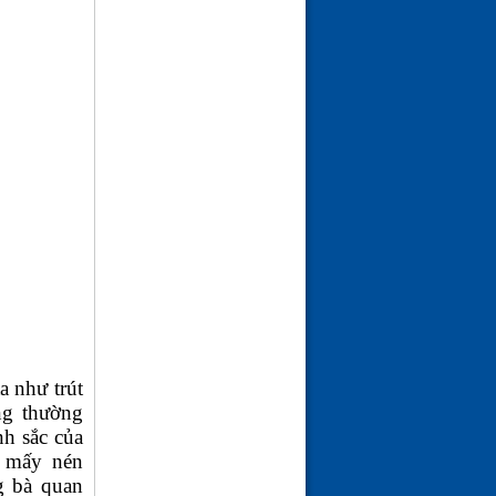
(24-01-26 | 10:25)
a như trút
ng thường
nh sắc của
h mấy nén
g bà quan