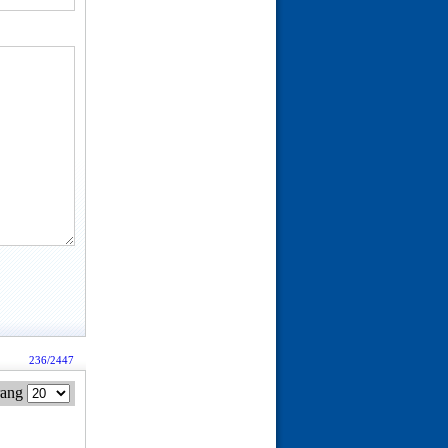
236/2447
rang