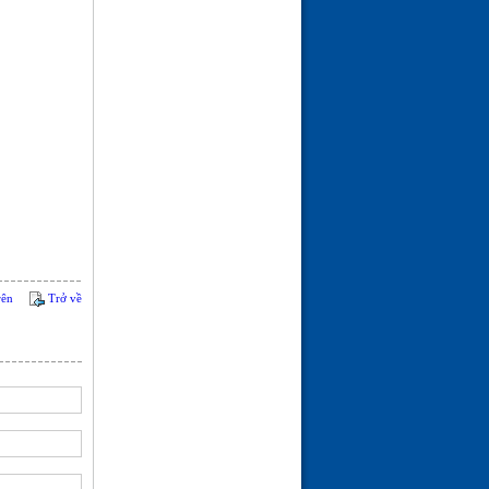
rên
Trở về