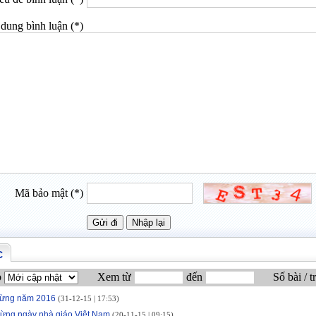
dung bình luận (*)
Mã bảo mật (*)
C
p
Xem từ
đến
Số bài / t
ừng năm 2016
(31-12-15 | 17:53)
ừng ngày nhà giáo Việt Nam
(20-11-15 | 09:15)