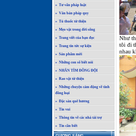
» Tư vấn pháp luật
» Văn bản pháp quy
» Tủ thuốc từ thiện
» Mẹo vặt trong đời sống
Như th
» Trang viết của bạn đọc
tôi đi
» Trang tin tức sự kiện
nhau k
» Sản phẩm mới
» Những con số biết nói
» NHẮN TÌM ĐỒNG ĐỘI
» Rao vặt từ thiện
» Những chuyện cảm động về tình
đồng loại
» Đặc sản quê hương
» Tin vui
» Thông tin về các nhà tài trợ
» Tin cần biết
GƯƠNG SÁNG