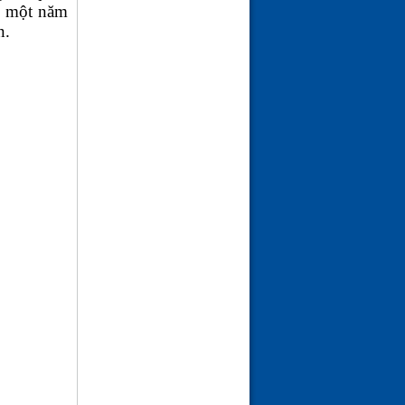
o một năm
n.