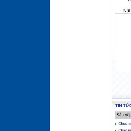
Nội 
TIN TỨ
Sắp xế
Chúc m
Chào m