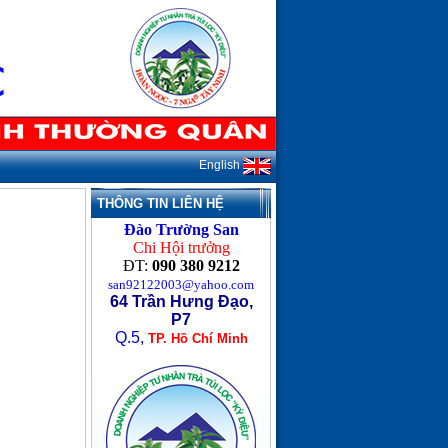
English
THÔNG TIN LIÊN HỆ
Đào Trường San
Chi Hội trưởng
ĐT:
090 380 9212
san92122003@yahoo.com
64 Trần Hưng Đạo,
P7
Q.5,
TP. Hồ Chí Minh