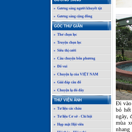
» Gương sáng người khuyết tật
» Gương sáng cộng đồng
GÓC THƯ GIÃN
» Thơ chọn lọc
» Truyện chọn lọc
» Siêu thị cười
» Câu chuyện bốn phương
» Đố vui
» Chuyện lạ của VIỆT NAM
» Giải đáp câu đố
» Chuyện lạ đó đây
THƯ VIỆN ẢNH
Đi vào
» Tư liệu các cháu
bỏ hết
ngày, 
» Tư liệu Cơ sở - Chi hội
mùa xu
» Họp mặt Hội viên
nhang 