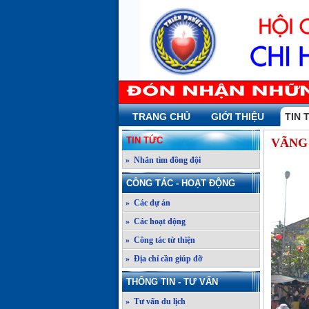
TRANG CHỦ
GIỚI THIỆU
TIN 
TIN TỨC
VÃNG
» Nhắn tìm đồng đội
CÔNG TÁC - HOẠT ĐỘNG
» Các dự án
» Các hoạt động
» Công tác từ thiện
» Địa chỉ cần giúp đỡ
THÔNG TIN - TƯ VẤN
» Tư vấn du lịch