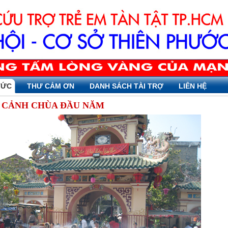
TỨC
THƯ CẢM ƠN
DANH SÁCH TÀI TRỢ
LIÊN HỆ
 CẢNH CHÙA ĐẦU NĂM