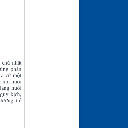
 chủ nhật
hững phần
ra cứ một
c nơi nuôi
đang nuôi
nguy kịch,
ưỡng trẻ