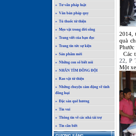
» Tư vấn pháp luật
» Văn bản pháp quy
» Tủ thuốc từ thiện
» Mẹo vặt trong đời sống
2014,
» Trang viết của bạn đọc
quà ch
» Trang tin tức sự kiện
Phước 
Các th
» Sản phẩm mới
22, P
» Những con số biết nói
Một xe
» NHẮN TÌM ĐỒNG ĐỘI
» Rao vặt từ thiện
» Những chuyện cảm động về tình
đồng loại
» Đặc sản quê hương
» Tin vui
» Thông tin về các nhà tài trợ
» Tin cần biết
GƯƠNG SÁNG