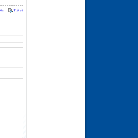
rên
Trở về