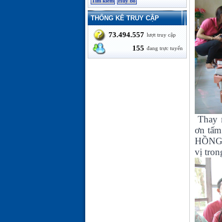
THỐNG KÊ TRUY CẬP
73.494.557
lượt truy cập
155
đang trực tuyến
Thay m
ơn tấm
HỒNG. 
vị tr