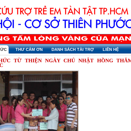
TỨC
THƯ CẢM ƠN
DANH SÁCH TÀI TRỢ
LIÊN HỆ
HỨC TỪ THIỆN NGÀY CHỦ NHẬT HỒNG THĂM
C