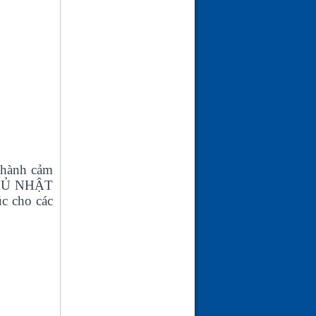
thành cảm
 CHỦ NHẬT
c cho các