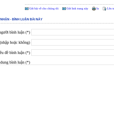
Gửi bài về cho chúng tôi
Gửi link trang này
In
Lên t
 NHẬN - BÌNH LUẬN BÀI NÀY
gười bình luận (*)
(nhập hoặc không)
êu đề bình luận (*)
dung bình luận (*)