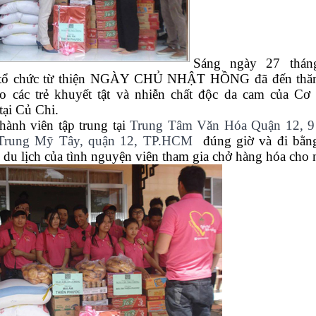
Sáng ngày 27 thá
 tổ chức từ thiện NGÀY CHỦ NHẬT HỒNG đã đến thăm
o các trẻ khuyết tật và nhiễn chất độc da cam của Cơ
tại Củ Chi.
ành viên tập trung tại
Trung Tâm Văn Hóa Quận 12,
9
 Trung Mỹ Tây, quận 12, TP.HCM
đúng giờ và đi bằn
 du lịch của tình nguyện viên tham gia chở hàng hóa ch