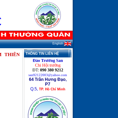
English
THÔNG TIN LIÊN HỆ
 THIÊN
Đào Trường San
Chi Hội trưởng
ĐT:
090 380 9212
san92122003@yahoo.com
64 Trần Hưng Đạo,
P7
Q.5,
TP. Hồ Chí Minh