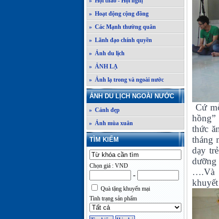
» Hội thảo - Hội nghị
» Hoạt động cộng đồng
» Các Mạnh thường quân
» Lãnh đạo chính quyền
» Ảnh du lịch
» ẢNH LẠ
» Ảnh lạ trong và ngoài nước
ẢNH DU LỊCH NGOÀI NƯỚC
Cứ mỗi
» Cảnh đẹp
hồng” 
» Ảnh mùa xuân
thức ă
tháng 
TÌM KIẾM
dạy tr
dưỡng 
Chọn giá : VND
….Và 
-
khuyết
Quà tặng khuyến mại
Tình trạng sản phẩm