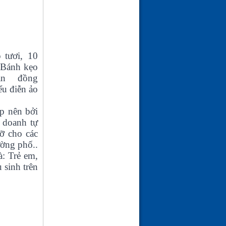
CAO HUYẾT ÁP
(24-01-26 | 10:25)
tươi,
10
 Bánh kẹo
ngàn đồng
ểu điễn ảo
p nên bởi
 doanh tự
ỡ cho các
ường phố..
à: Trẻ em,
 sinh trên