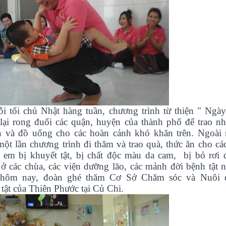
 tối chủ Nhật hàng tuần, chương trình từ thiện " Ngày
lại rong đuổi các quận, huyện của thành phố để trao n
n và đồ uống cho các hoàn cảnh khó khăn trên. Ngoài 
một lần chương trình đi thăm và trao quà, thức ăn cho cá
ẻ em bị khuyết tật, bị chất độc màu da cam,
bị bỏ rơi 
ở các chùa, các viện dưỡng lão, các mảnh đời bệnh tật 
hôm nay, đoàn ghé thăm Cơ Sở Chăm sóc và Nuôi d
 tật của Thiên Phước tại Củ Chi.