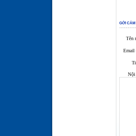
GỞI CẢM
Tên n
Email 
Ti
Nội 