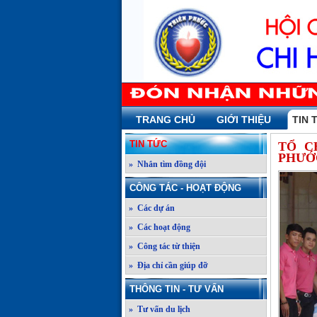
TRANG CHỦ
GIỚI THIỆU
TIN 
TIN TỨC
TỔ C
PHƯỚ
» Nhắn tìm đồng đội
CÔNG TÁC - HOẠT ĐỘNG
» Các dự án
» Các hoạt động
» Công tác từ thiện
» Địa chỉ cần giúp đỡ
THÔNG TIN - TƯ VẤN
» Tư vấn du lịch