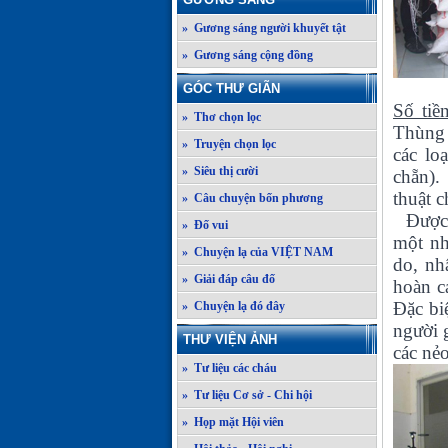
» Gương sáng người khuyết tật
» Gương sáng cộng đồng
GÓC THƯ GIÃN
Số tiề
» Thơ chọn lọc
Thùng 
» Truyện chọn lọc
các lo
» Siêu thị cười
chẵn)
thuật 
» Câu chuyện bốn phương
Được 
» Đố vui
một nh
» Chuyện lạ của VIỆT NAM
do, nh
» Giải đáp câu đố
hoàn c
Đặc bi
» Chuyện lạ đó đây
người 
THƯ VIỆN ẢNH
các nẻ
» Tư liệu các cháu
» Tư liệu Cơ sở - Chi hội
» Họp mặt Hội viên