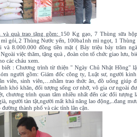
n và quà trao tặng gồm:
150 Kg gạo,
7
Thùng sữa hộp 
mì gói,
2 Thùng Nước yến,
100ba1nh mì ngọt, 1 Thùng
ại và
8.000.000 đồng tiền mặt ( Bảy triệu bảy trăm 
.
Ngoài việc thăm, tặng quà , đoàn còn tổ chức giao lưu, bi
cho các cháu xem.
biết :
Chương trình từ thiện " Ngày Chủ Nhật Hồng" lậ
óm người gồm: Giám đốc công ty, Luật sư, người kinh
ân viên, sinh viên,…nhằm trao thức ăn, đồ uống giúp đ
ảnh khó khăn, đối tượng sống cơ nhỡ, vô gia cư ngoài đ
ệt, chương trình quan tâm nhiều nhất đến các đối tượng l
già, người tàn tật,người mất khả năng lao động,..đang mưu
o đường thành phố và các tỉnh lân cận.