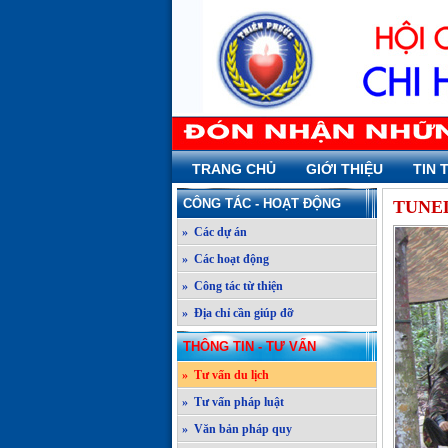
TRANG CHỦ
GIỚI THIỆU
TIN 
CÔNG TÁC - HOẠT ĐỘNG
TUNEL
» Các dự án
» Các hoạt động
» Công tác từ thiện
» Địa chỉ cần giúp đỡ
THÔNG TIN - TƯ VẤN
» Tư vấn du lịch
» Tư vấn pháp luật
» Văn bản pháp quy