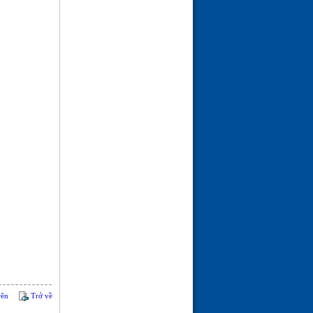
rên
Trở về