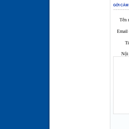
GỞI CẢM
Tên n
Email 
Ti
Nội 