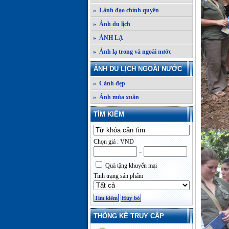
» Lãnh đạo chính quyền
» Ảnh du lịch
» ẢNH LẠ
» Ảnh lạ trong và ngoài nước
ẢNH DU LỊCH NGOÀI NƯỚC
» Cảnh đẹp
» Ảnh mùa xuân
TÌM KIẾM
Chọn giá : VND
-
Quà tặng khuyến mại
Tình trạng sản phẩm
THỐNG KÊ TRUY CẬP