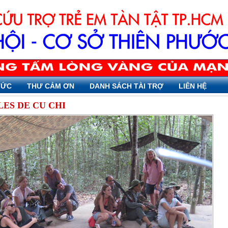
TỨC
THƯ CẢM ƠN
DANH SÁCH TÀI TRỢ
LIÊN HỆ
ES DE CU CHI