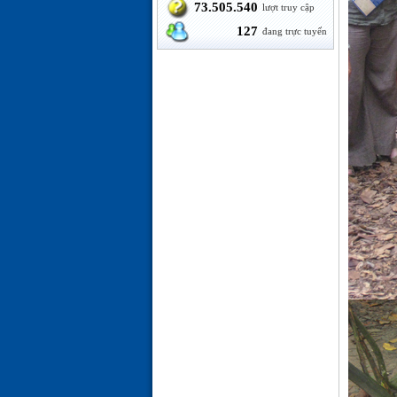
73.505.540
lượt truy cập
127
đang trực tuyến