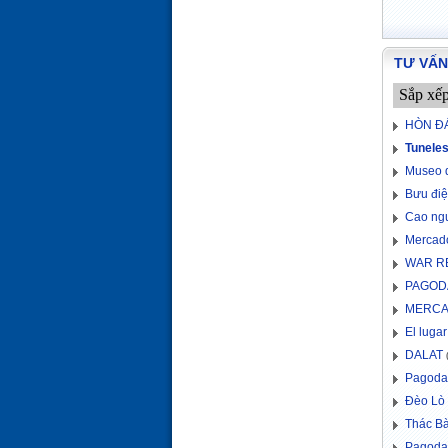
TƯ VẤN
Sắp xế
HÒN Đ
Tuneles
Museo 
Bưu điệ
Cao ng
Mercado
WAR R
PAGOD
MERCA
El luga
DALAT
(
Pagoda
Đèo Lò
Thác B
Pagoda