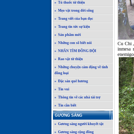
» Tủ thuốc từ thiện
» Mẹo vặt trong đời sống
» Trang viết của bạn đọc
» Trang tin tức sự kiện
» Sản phẩm mới
» Những con số biết nói
Cu Chi ,
inmesa r
» NHẮN TÌM ĐỒNG ĐỘI
enemigos
» Rao vặt từ thiện
» Những chuyện cảm động về tình
đồng loại
» Đặc sản quê hương
» Tin vui
» Thông tin về các nhà tài trợ
» Tin cần biết
GƯƠNG SÁNG
» Gương sáng người khuyết tật
» Gương sáng cộng đồng