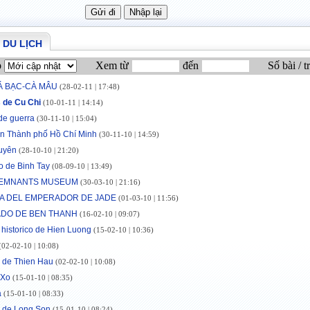
 DU LỊCH
p
Xem từ
đến
Số bài / t
Á BẠC-CÀ MÂU
(28-02-11 | 17:48)
 de Cu Chi
(10-01-11 | 14:14)
de guerra
(30-11-10 | 15:04)
n Thành phố Hồ Chí Minh
(30-11-10 | 14:59)
uyên
(28-10-10 | 21:20)
 de Binh Tay
(08-09-10 | 13:49)
EMNANTS MUSEUM
(30-03-10 | 21:16)
A DEL EMPERADOR DE JADE
(01-03-10 | 11:56)
DO DE BEN THANH
(16-02-10 | 09:07)
r historico de Hien Luong
(15-02-10 | 10:36)
02-02-10 | 10:08)
 de Thien Hau
(02-02-10 | 10:08)
 Xo
(15-01-10 | 08:35)
à
(15-01-10 | 08:33)
 de Long Son
(15-01-10 | 08:24)