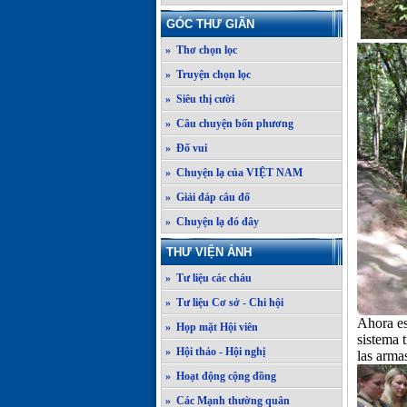
GÓC THƯ GIÃN
» Thơ chọn lọc
» Truyện chọn lọc
» Siêu thị cười
» Câu chuyện bốn phương
» Đố vui
» Chuyện lạ của VIỆT NAM
» Giải đáp câu đố
» Chuyện lạ đó đây
THƯ VIỆN ẢNH
» Tư liệu các cháu
» Tư liệu Cơ sở - Chi hội
Ahora es
» Họp mặt Hội viên
sistema 
» Hội thảo - Hội nghị
las arma
» Hoạt động cộng đồng
» Các Mạnh thường quân