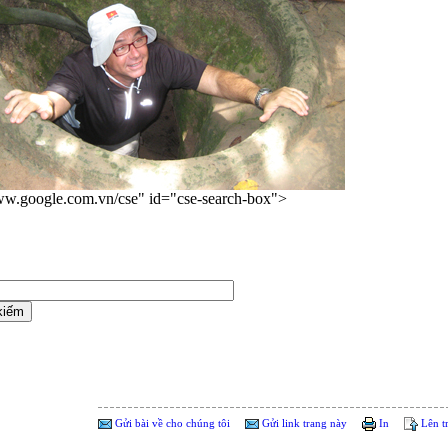
ww.google.com.vn/cse" id="cse-search-box">
Gửi bài về cho chúng tôi
Gửi link trang này
In
Lên t