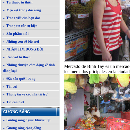
» Tủ thuốc từ thiện
» Mẹo vặt trong đời sống
» Trang viết của bạn đọc
» Trang tin tức sự kiện
» Sản phẩm mới
» Những con số biết nói
» NHẮN TÌM ĐỒNG ĐỘI
» Rao vặt từ thiện
» Những chuyện cảm động về tình
Mercado de Binh Tay es un mercado 
đồng loại
los mercados pricipales en la ciud
» Đặc sản quê hương
» Tin vui
» Thông tin về các nhà tài trợ
» Tin cần biết
GƯƠNG SÁNG
» Gương sáng người khuyết tật
» Gương sáng cộng đồng