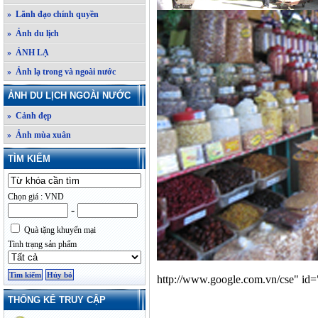
» Lãnh đạo chính quyền
» Ảnh du lịch
» ẢNH LẠ
» Ảnh lạ trong và ngoài nước
ẢNH DU LỊCH NGOÀI NƯỚC
» Cảnh đẹp
» Ảnh mùa xuân
TÌM KIẾM
Chọn giá : VND
-
Quà tặng khuyến mại
Tình trạng sản phẩm
http://www.google.com.vn/cse" id=
THỐNG KÊ TRUY CẬP