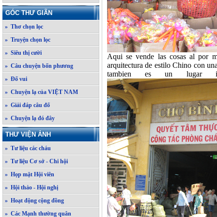
GÓC THƯ GIÃN
» Thơ chọn lọc
» Truyện chọn lọc
» Siêu thị cười
Aqui se vende las cosas al por 
arquitectura de estilo Chino con un
» Câu chuyện bốn phương
tambien es un lugar inter
» Đố vui
» Chuyện lạ của VIỆT NAM
» Giải đáp câu đố
» Chuyện lạ đó đây
THƯ VIỆN ẢNH
» Tư liệu các cháu
» Tư liệu Cơ sở - Chi hội
» Họp mặt Hội viên
» Hội thảo - Hội nghị
» Hoạt động cộng đồng
» Các Mạnh thường quân