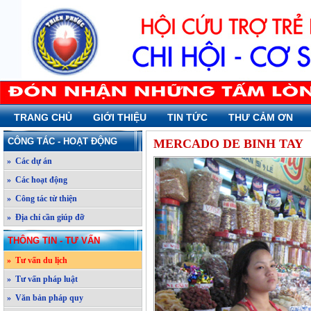
TRANG CHỦ
GIỚI THIỆU
TIN TỨC
THƯ CẢM ƠN
CÔNG TÁC - HOẠT ĐỘNG
MERCADO DE BINH TAY
» Các dự án
» Các hoạt động
» Công tác từ thiện
» Địa chỉ cần giúp đỡ
THÔNG TIN - TƯ VẤN
» Tư vấn du lịch
» Tư vấn pháp luật
» Văn bản pháp quy