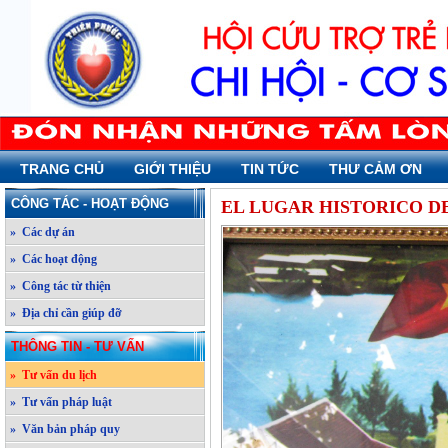
TRANG CHỦ
GIỚI THIỆU
TIN TỨC
THƯ CẢM ƠN
CÔNG TÁC - HOẠT ĐỘNG
EL LUGAR HISTORICO D
» Các dự án
» Các hoạt động
» Công tác từ thiện
» Địa chỉ cần giúp đỡ
THÔNG TIN - TƯ VẤN
» Tư vấn du lịch
» Tư vấn pháp luật
» Văn bản pháp quy