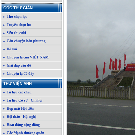
GÓC THƯ GIÃN
» Thơ chọn lọc
» Truyện chọn lọc
» Siêu thị cười
» Câu chuyện bốn phương
» Đố vui
» Chuyện lạ của VIỆT NAM
» Giải đáp câu đố
» Chuyện lạ đó đây
THƯ VIỆN ẢNH
» Tư liệu các cháu
» Tư liệu Cơ sở - Chi hội
» Họp mặt Hội viên
» Hội thảo - Hội nghị
» Hoạt động cộng đồng
» Các Mạnh thường quân