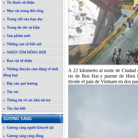
» Tủ thuốc từ thiện
» Mẹo vặt trong đời sống
» Trang viết của bạn đọc
» Trang tin tức sự kiện
» Sản phẩm mới
» Những con số biết nói
» NHẮN TÌM ĐỒNG ĐỘI
» Rao vặt từ thiện
» Những chuyện cảm động về tình
A 22 kilometro al norte de Ciudad 
đồng loại
rio de Ben Hai y puente de Hien 
divide el pais de Vietnam en dos par
» Đặc sản quê hương
» Tin vui
» Thông tin về các nhà tài trợ
» Tin cần biết
GƯƠNG SÁNG
» Gương sáng người khuyết tật
» Gương sáng cộng đồng