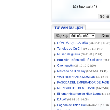
Mã bảo mật (*)
TƯ VẤN DU LỊCH
Sắp xếp
Xem 
HÒN ĐÁ BẠC-CÀ MÂU
(28-02-11 | 17:48
Tuneles de Cu Chi
(10-01-11 | 14:14)
Museo de guerra
(30-11-10 | 15:04)
Bưu điện Thành phố Hồ Chí Minh
(30-11
Cao nguyên
(28-10-10 | 21:20)
Mercado de Binh Tay
(08-09-10 | 13:49)
WAR REMNANTS MUSEUM
(30-03-10 |
PAGODA DEL EMPERADOR DE JADE
MERCADO DE BEN THANH
(16-02-10 | 
El lugar historico de Hien Luong
(15-02
DALAT
(02-02-10 | 10:08)
Pagoda de Thien Hau
(02-02-10 | 10:08)