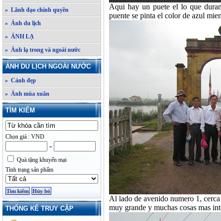
Aqui hay un puete el lo que dura
» Lãnh đạo chính quyền
puente se pinta el color de azul mien
» Ảnh du lịch
» ẢNH LẠ
» Ảnh lạ trong và ngoài nước
ẢNH DU LỊCH NGOÀI NƯỚC
» Cảnh đẹp
» Ảnh mùa xuân
TÌM KIẾM
Chọn giá : VND
-
Quà tặng khuyến mại
Tình trạng sản phẩm
Al lado de avenido numero 1, cerc
muy grande y muchas cosas mas intere
THỐNG KÊ TRUY CẬP