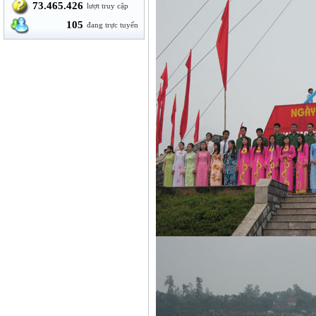
73.465.426
lượt truy cập
105
đang trực tuyến