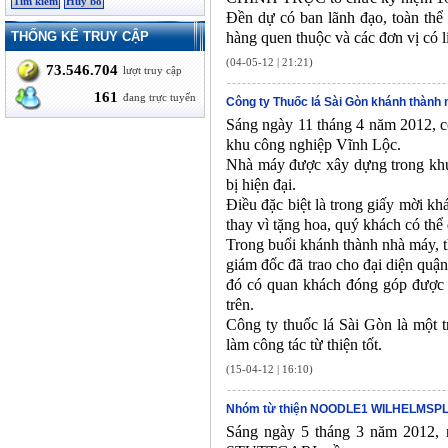
Đền dự có ban lãnh đạo, toàn th
THỐNG KÊ TRUY CẬP
hàng quen thuộc và các đơn vị có l
(04-05-12 | 21:21)
73.546.704
lượt truy cập
161
đang trực tuyến
Công ty Thuốc lá Sài Gòn khánh thành
Sáng ngày 11 tháng 4 năm 2012, c
khu công nghiệp Vĩnh Lộc.
Nhà máy được xây dựng trong khuô
bị hiện đại.
Điều đặc biệt là trong giấy mời kh
thay vì tặng hoa, quý khách có thể
Trong buổi khánh thành nhà máy, 
giám đốc đã trao cho đại diện quậ
đó có quan khách đóng góp được 6
trên.
Công ty thuốc lá Sài Gòn là một 
làm công tác từ thiện tốt.
(15-04-12 | 16:10)
Nhóm từ thiện NOODLE1 WILHELMSPLAT
Sáng ngày 5 tháng 3 năm 201