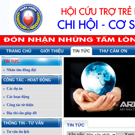
TRANG CHỦ
GIỚI THIỆU
TIN TỨC
THƯ CẢM ƠN
TIN TỨC
» Nhắn tìm đồng đội
CÔNG TÁC - HOẠT ĐỘNG
» Các dự án
» Các hoạt động
» Công tác từ thiện
» Địa chỉ cần giúp đỡ
THÔNG TIN - TƯ VẤN
TIN TỨC
» Tư vấn du lịch
Sắp xếp
Xem 