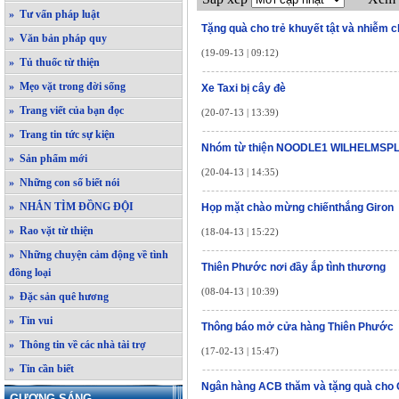
» Tư vấn pháp luật
Tặng quà cho trẻ khuyết tật và nhiễm 
» Văn bản pháp quy
(19-09-13 | 09:12)
» Tủ thuốc từ thiện
» Mẹo vặt trong đời sống
Xe Taxi bị cây đè
» Trang viết của bạn đọc
(20-07-13 | 13:39)
» Trang tin tức sự kiện
Nhóm từ thiện NOODLE1 WILHELMSPLAT
» Sản phẩm mới
(20-04-13 | 14:35)
» Những con số biết nói
» NHẮN TÌM ĐỒNG ĐỘI
Họp mặt chào mừng chiếnthắng Giron
» Rao vặt từ thiện
(18-04-13 | 15:22)
» Những chuyện cảm động về tình
Thiên Phước nơi đầy ắp tình thương
đồng loại
(08-04-13 | 10:39)
» Đặc sản quê hương
» Tin vui
Thông báo mở cửa hàng Thiên Phước
» Thông tin về các nhà tài trợ
(17-02-13 | 15:47)
» Tin cần biết
Ngân hàng ACB thăm và tặng quà cho
GƯƠNG SÁNG