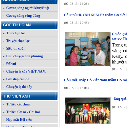
(07-02-13 | 04:26)
» Gương sáng người khuyết tật
Cầu thủ HUỲNH KESLEY thăm Cơ Sở 
» Gương sáng cộng đồng
(06-02-13 | 00:43)
GÓC THƯ GIÃN
» Thơ chọn lọc
Chiếc gi
cơ sở Th
» Truyện chọn lọc
Trong t
» Siêu thị cười
vàng c
Kesly, 
» Câu chuyện bốn phương
khuyết t
» Đố vui
(05-02-13 
» Chuyện lạ của VIỆT NAM
» Giải đáp câu đố
Hội Chữ Thập Đỏ Việt Nam thăm Cơ s
» Chuyện lạ đó đây
(01-02-13 | 18:04)
THƯ VIỆN ẢNH
Tặng quà
» Tư liệu các cháu
(05-12-12 
» Tư liệu Cơ sở - Chi hội
» Họp mặt Hội viên