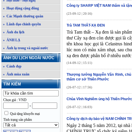
» Hội thảo - Hội nghị
Công ty SHARP VIỆT NAM thăm và tặn
» Hoạt động cộng đồng
(23-09-12 | 20:16)
» Các Mạnh thường quân
» Lãnh đạo chính quyền
Trà TAM THẤT-XẠ ĐEN
Trà Tam thất – Xạ đen là sản phẩm 
» Ảnh du lịch
thư Cây xạ đen còn được gọi là câ
» ẢNH LẠ
tên khoa học gọi là Celastrus hi
» Ảnh lạ trong và ngoài nước
lúc non có màu xám nhạt, sau chu
xạ đen được phân bố ở nhiều nước
ẢNH DU LỊCH NGOÀI NƯỚC
(14-09-12 | 15:11)
» Cảnh đẹp
» Ảnh mùa xuân
Thượng tướng Nguyễn Văn Rinh, chủ 
thăm cơ sở Thiên Phước
TÌM KIẾM
(26-07-12 | 17:56)
Chùa Vĩnh Nghiêm ủng hộ Thiên Phướ
Chọn giá : VND
-
(20-07-12 | 16:03)
Quà tặng khuyến mại
Công ty dịch dụ bảo vệ NAM CHÍNH TR
Tình trạng sản phẩm
Ngày 2 tháng 5 năm 2012, tại n
CHÍNH TRỰC tổ chức kỷ niệm 10 