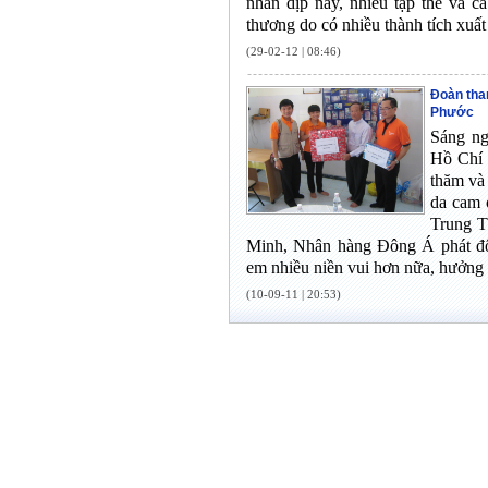
nhân dịp này, nhiều tập thể và 
thương do có nhiều thành tích xuất
(29-02-12 | 08:46)
Đoàn tha
Phước
Sáng ng
Hồ Chí 
thăm và 
da cam 
Trung T
Minh, Nhân hàng Đông Á phát độ
em nhiều niền vui hơn nữa, hưởng 
(10-09-11 | 20:53)