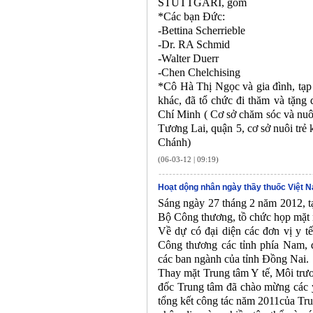
STUTTGARI, gồm
*Các bạn Đức:
-Bettina Scherrieble
-Dr. RA Schmid
-Walter Duerr
-Chen Chelchising
*Cô Hà Thị Ngọc và gia đình, tạp
khác, đã tổ chức đi thăm và tặng 
Chí Minh ( Cơ sở chăm sóc và nuôi
Tương Lai, quận 5, cơ sở nuôi trẻ
Chánh)
(06-03-12 | 09:19)
Hoạt dộng nhân ngày thầy thuốc Việt 
Sáng ngày 27 tháng 2 năm 2012, t
Bộ Công thương, tồ chức họp mặt 
Về dự có đại diện các đơn vị y t
Công thương các tỉnh phía Nam, đ
các ban ngành của tỉnh Đồng Nai.
Thay mặt Trung tâm Y tế, Môi tr
đốc Trung tâm đã chào mừng các y
tổng kết công tác năm 2011của Tr