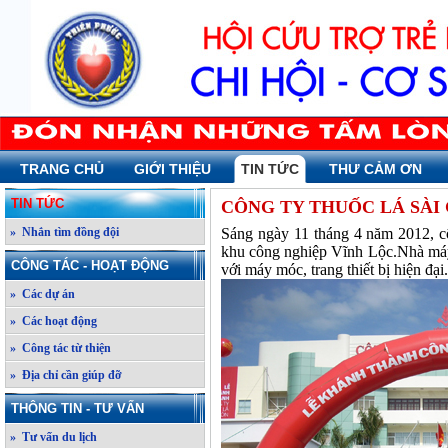
TRANG CHỦ
GIỚI THIỆU
TIN TỨC
THƯ CẢM ƠN
TIN TỨC
CÔNG TY THUỐC LÁ SÀI
» Nhắn tìm đồng đội
Sáng ngày 11 tháng 4 năm 2012, c
khu công nghiệp Vĩnh Lộc.Nhà máy
CÔNG TÁC - HOẠT ĐỘNG
với máy móc, trang thiết bị hiện đại.
» Các dự án
» Các hoạt động
» Công tác từ thiện
» Địa chỉ cần giúp đỡ
THÔNG TIN - TƯ VẤN
» Tư vấn du lịch