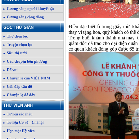
» Gương sáng người khuyết tật
» Gương sáng cộng đồng
Điều đặc biệt là trong giấy mời kh
GÓC THƯ GIÃN
thay vì tặng hoa, quý khách có thể 
» Thơ chọn lọc
Trong buổi khánh thành nhà máy, 
giám đốc đã trao cho đại diện quậ
» Truyện chọn lọc
có quan khách đóng góp được 65 tri
» Siêu thị cười
» Câu chuyện bốn phương
» Đố vui
» Chuyện lạ của VIỆT NAM
» Giải đáp câu đố
» Chuyện lạ đó đây
THƯ VIỆN ẢNH
» Tư liệu các cháu
» Tư liệu Cơ sở - Chi hội
» Họp mặt Hội viên