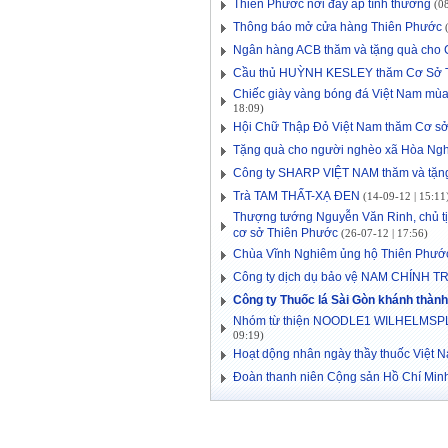
Thiên Phước nơi đầy ắp tình thương
(08
Thông báo mở cửa hàng Thiên Phước
(
Ngân hàng ACB thăm và tặng quà cho 
Cầu thủ HUỲNH KESLEY thăm Cơ Sở 
Chiếc giày vàng bóng đá Việt Nam mù
18:09)
Hội Chữ Thập Đỏ Việt Nam thăm Cơ s
Tặng quà cho người nghèo xã Hòa Ngh
Công ty SHARP VIỆT NAM thăm và tặn
Trà TAM THẤT-XẠ ĐEN
(14-09-12 | 15:11
Thượng tướng Nguyễn Văn Rinh, chủ tị
cơ sở Thiên Phước
(26-07-12 | 17:56)
Chùa Vĩnh Nghiêm ủng hộ Thiên Phướ
Công ty dịch dụ bảo vệ NAM CHÍNH TR
Công ty Thuốc lá Sài Gòn khánh thàn
Nhóm từ thiện NOODLE1 WILHELMSPLAT
09:19)
Hoạt dộng nhân ngày thầy thuốc Việt 
Đoàn thanh niên Cộng sản Hồ Chí Mi