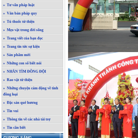
» Tư vấn pháp luật
» Văn bản pháp quy
» Tủ thuốc từ thiện
» Mẹo vặt trong đời sống
» Trang viết của bạn đọc
» Trang tin tức sự kiện
» Sản phẩm mới
» Những con số biết nói
» NHẮN TÌM ĐỒNG ĐỘI
» Rao vặt từ thiện
» Những chuyện cảm động về tình
đồng loại
» Đặc sản quê hương
» Tin vui
» Thông tin về các nhà tài trợ
» Tin cần biết
GƯƠNG SÁNG