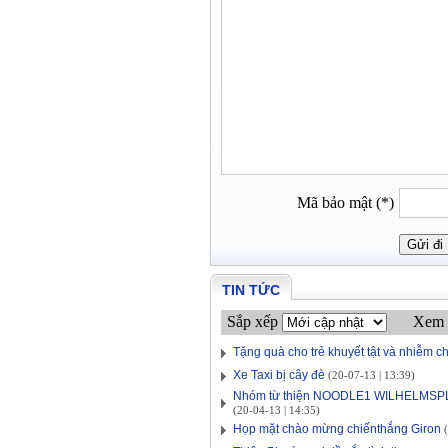
Mã bảo mật (*)
TIN TỨC
Sắp xếp
Xem 
Tặng quà cho trẻ khuyết tật và nhiễm c
Xe Taxi bị cây đè
(20-07-13 | 13:39)
Nhóm từ thiện NOODLE1 WILHELMSPLAT
(20-04-13 | 14:35)
Họp mặt chào mừng chiếnthắng Giron
(