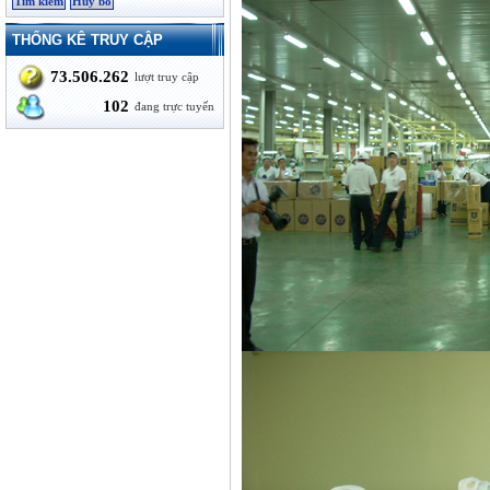
THỐNG KÊ TRUY CẬP
73.506.262
lượt truy cập
102
đang trực tuyến