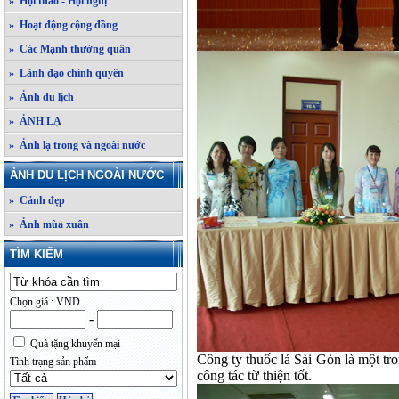
» Hội thảo - Hội nghị
» Hoạt động cộng đồng
» Các Mạnh thường quân
» Lãnh đạo chính quyền
» Ảnh du lịch
» ẢNH LẠ
» Ảnh lạ trong và ngoài nước
ẢNH DU LỊCH NGOÀI NƯỚC
» Cảnh đẹp
» Ảnh mùa xuân
TÌM KIẾM
Chọn giá : VND
-
Quà tặng khuyến mại
Công ty thuốc lá Sài Gòn là một tr
Tình trạng sản phẩm
công tác từ thiện tốt.