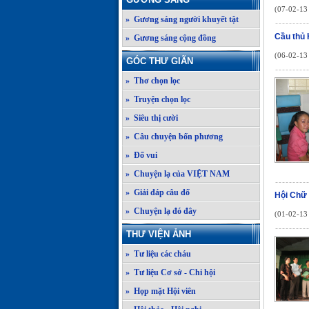
(07-02-13 
» Gương sáng người khuyết tật
Cầu thủ
» Gương sáng cộng đồng
(06-02-13 
GÓC THƯ GIÃN
» Thơ chọn lọc
» Truyện chọn lọc
» Siêu thị cười
» Câu chuyện bốn phương
» Đố vui
» Chuyện lạ của VIỆT NAM
» Giải đáp câu đố
Hội Chữ
» Chuyện lạ đó đây
(01-02-13 
THƯ VIỆN ẢNH
» Tư liệu các cháu
» Tư liệu Cơ sở - Chi hội
» Họp mặt Hội viên