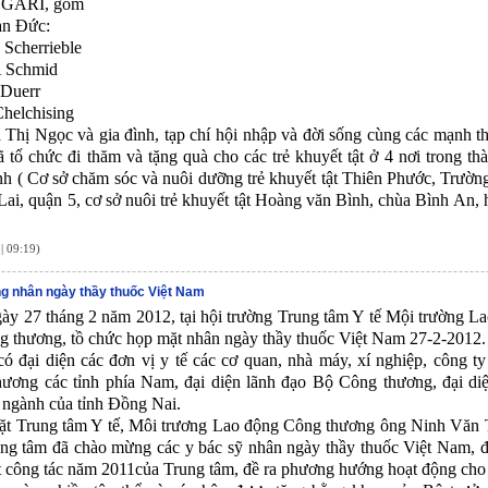
GARI, gồm
ạn Đức:
 Scherrieble
A Schmid
 Duerr
helchising
Thị Ngọc và gia đình, tạp chí hội nhập và đời sống cùng các mạnh 
ã tổ chức đi thăm và tặng quà cho các trẻ khuyết tật ở 4 nơi trong t
h ( Cơ sở chăm sóc và nuôi dưỡng trẻ khuyết tật Thiên Phước, Trường
ai, quận 5, cơ sở nuôi trẻ khuyết tật Hoàng văn Bình, chùa Bình An,
| 09:19)
g nhân ngày thầy thuốc Việt Nam
ày 27 tháng 2 năm 2012, tại hội trường Trung tâm Y tế Mội trường L
 thương, tồ chức họp mặt nhân ngày thầy thuốc Việt Nam 27-2-2012.
ó đại diện các đơn vị y tế các cơ quan, nhà máy, xí nghiệp, công t
ương các tỉnh phía Nam, đại diện lãnh đạo Bộ Công thương, đại di
 ngành của tỉnh Đồng Nai.
t Trung tâm Y tế, Môi trương Lao động Công thương ông Ninh Văn 
ng tâm đã chào mừng các y bác sỹ nhân ngày thầy thuốc Việt Nam, 
t công tác năm 2011của Trung tâm, đề ra phương hướng hoạt động cho