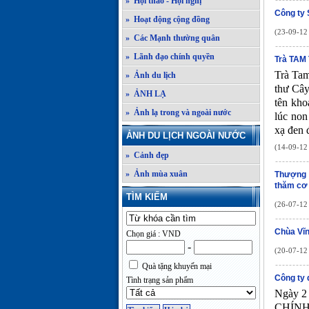
» Hội thảo - Hội nghị
Công ty
» Hoạt động cộng đồng
(23-09-12 
» Các Mạnh thường quân
» Lãnh đạo chính quyền
Trà TAM
Trà Tam
» Ảnh du lịch
thư Cây
» ẢNH LẠ
tên kho
» Ảnh lạ trong và ngoài nước
lúc non
xạ đen 
ẢNH DU LỊCH NGOÀI NƯỚC
(14-09-12 
» Cảnh đẹp
» Ảnh mùa xuân
Thượng 
thăm cơ
TÌM KIẾM
(26-07-12 
Chùa Vĩ
Chọn giá : VND
-
(20-07-12 
Quà tặng khuyến mại
Công ty 
Tình trạng sản phẩm
Ngày 2
CHÍNH 