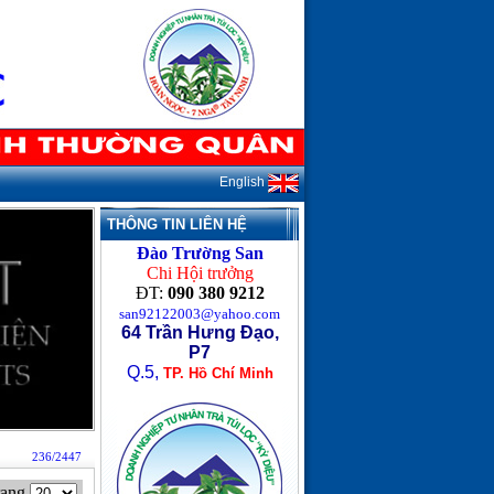
English
THÔNG TIN LIÊN HỆ
Đào Trường San
Chi Hội trưởng
ĐT:
090 380 9212
san92122003@yahoo.com
64 Trần Hưng Đạo,
P7
Q.5,
TP. Hồ Chí Minh
236/2447
rang