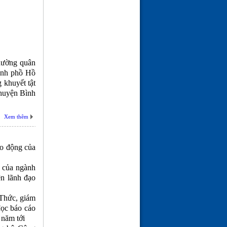
thường quân
hành phồ Hồ
 khuyết tật
 huyện Bình
Xem thêm
ao động của
y của ngành
ện lãnh đạo
Thức, giám
đọc báo cáo
 năm tới