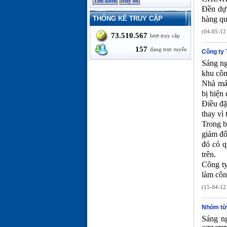
Đền dự 
THỐNG KÊ TRUY CẬP
hàng qu
(04-05-12 
73.510.567
lượt truy cập
157
đang trực tuyến
Công ty 
Sáng ng
khu côn
Nhà máy
bị hiện 
Điều đặ
thay vì
Trong b
giám đố
đó có q
trên.
Công ty
làm công
(15-04-12 
Nhóm từ
Sáng n