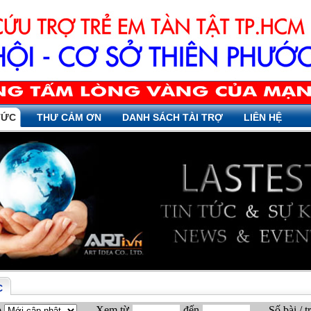
TỨC
THƯ CẢM ƠN
DANH SÁCH TÀI TRỢ
LIÊN HỆ
C
p
Xem từ
đến
Số bài / t