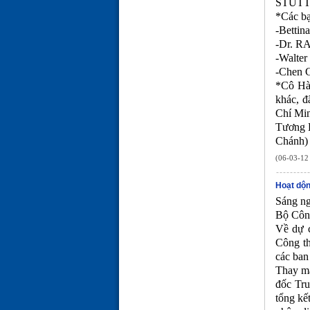
STUTT
*Các b
-Bettina
-Dr. R
-Walter
-Chen C
*Cô Hà 
khác, đ
Chí Min
Tương L
Chánh)
(06-03-12 
Hoạt dộn
Sáng ng
Bộ Công
Về dự c
Công th
các ban
Thay mặ
đốc Tru
tổng kế