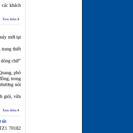
 các khách
Xem thêm
máy mới tại
trang thiết
i dòng chữ"
 Quang, phó
đồng, trong
 phương nói
h giỏi, vừa
Xem thêm
 tật
TZ1 70182