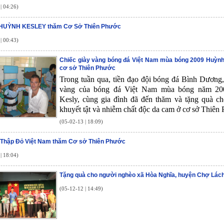
| 04:26)
 HUỲNH KESLEY thăm Cơ Sở Thiên Phước
| 00:43)
Chiếc giày vàng bóng đá Việt Nam mùa bóng 2009 Huỳn
cơ sở Thiên Phước
Trong tuần qua, tiền đạo đội bóng đá Bình Dương,
vàng của bóng đá Việt Nam mùa bóng năm 20
Kesly, cùng gia đình đã đến thăm và tặng quà ch
khuyết tật và nhiễm chất độc da cam ở cơ sở Thiên
(05-02-13 | 18:09)
 Thập Đỏ Việt Nam thăm Cơ sở Thiên Phước
| 18:04)
Tặng quà cho người nghèo xã Hòa Nghĩa, huyện Chợ Lách
(05-12-12 | 14:49)