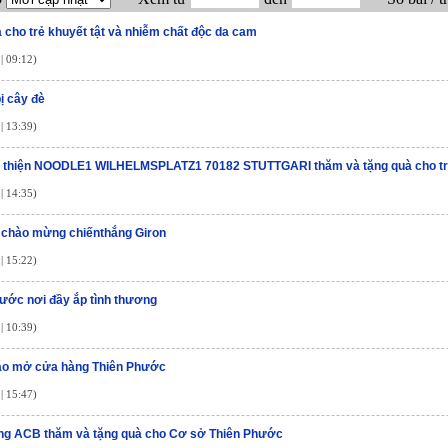
 cho trẻ khuyết tật và nhiễm chất độc da cam
| 09:12)
bị cây đè
| 13:39)
 thiện NOODLE1 WILHELMSPLATZ1 70182 STUTTGARI thăm và tặng quà cho trẻ
| 14:35)
 chào mừng chiếnthắng Giron
| 15:22)
ước nơi đầy ắp tình thương
| 10:39)
áo mở cửa hàng Thiên Phước
| 15:47)
ng ACB thăm và tặng quà cho Cơ sở Thiên Phước