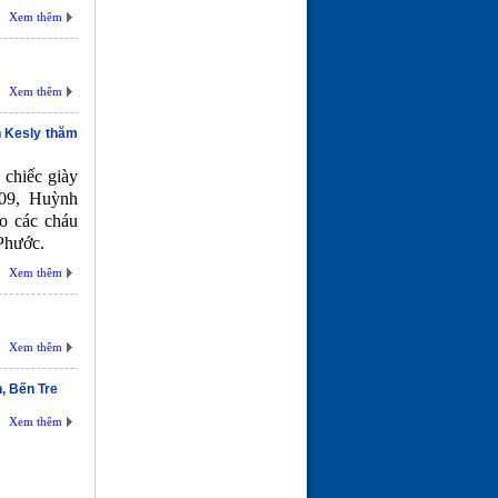
LỜI KHUYÊN VỀ BỆNH
Xem thêm
CAO HUYẾT ÁP
(24-01-26 | 10:25)
Xem thêm
h Kesly thăm
 chiếc giày
09, Huỳnh
o các cháu
 Phước.
Xem thêm
Xem thêm
, Bến Tre
Xem thêm