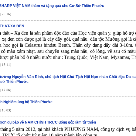
 SHARP VIỆT NAM thăm và tặng quà cho Cơ Sở Thiên Phước
| 20:16)
 THẤT-XẠ ĐEN
 thất – Xạ đen là sản phẩm độc đáo của Học viện quân y, giúp hỗ trợ đ
 xạ đen còn được gọi là cây dây gối, quả nâu, dân tộc Mường gọi là c
a học gọi là Celastrus hindsu Benth. Thân cây dạng dây dài 3-10m. 
 có màu xám nhạt, sau chuyển sang màu nâu, có lông, về sau có mà
được phân bố ở nhiều nước như : Trung Quốc, Việt Nam, Myanmar, Thá
| 15:11)
tướng Nguyễn Văn Rinh, chủ tịch Hội Chủ Tịch Hội Nạn nhân Chất độc Da c
 sở Thiên Phước
| 17:56)
nh Nghiêm ủng hộ Thiên Phước
| 16:03)
dịch dụ bảo vệ NAM CHÍNH TRỰC đóng góp làm từ thiện
 tháng 5 năm 2012, tại nhà khách PHƯƠNG NAM, công ty dịch vụ 
TRỰC tổ chức kỷ niệm 10 năm thành lập công ty.