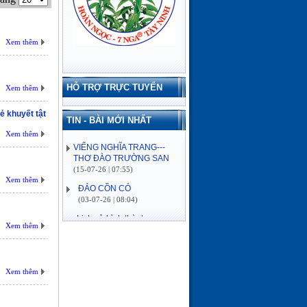
Xem thêm
HỖ TRỢ TRỰC TUYẾN
Xem thêm
 khuyết tật
TIN - BÀI MỚI NHẤT
VIẾNG NGHĨA TRANG---
Xem thêm
THƠ ĐÀO TRƯỜNG SAN
(15-07-26 | 07:55)
ĐẢO CỒN CỎ
(03-07-26 | 08:04)
Xem thêm
Lịch sử hình thành
(03-07-26 | 08:04)
VỀ MIỀN SÔNG NƯỚC---
Xem thêm
THƠ ĐÀO TRƯỜNG SAN
(16-06-26 | 08:15)
ĐÓN MÙA XUÂN---THƠ
Xem thêm
ĐÀO TRƯỜNG SAN
(21-02-26 | 09:08)