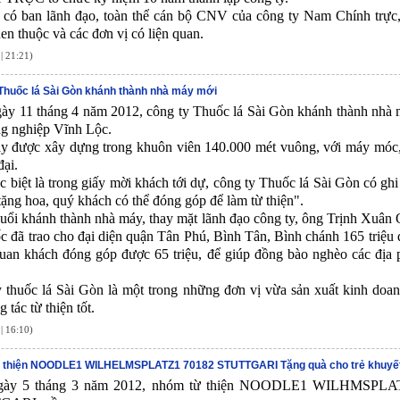
có ban lãnh đạo, toàn thể cán bộ CNV của công ty Nam Chính trực,
en thuộc và các đơn vị có liện quan.
| 21:21)
Thuốc lá Sài Gòn khánh thành nhà máy mới
ày 11 tháng 4 năm 2012, công ty Thuốc lá Sài Gòn khánh thành nhà 
g nghiệp Vĩnh Lộc.
 được xây dựng trong khuôn viên 140.000 mét vuông, với máy móc, 
đại.
c biệt là trong giấy mời khách tới dự, công ty Thuốc lá Sài Gòn có gh
 tặng hoa, quý khách có thể đóng góp để làm từ thiện".
uổi khánh thành nhà máy, thay mặt lãnh đạo công ty, ông Trịnh Xuân
c đã trao cho đại diện quận Tân Phú, Bình Tân, Bình chánh 165 triệu 
uan khách đóng góp được 65 triệu, để giúp đồng bào nghèo các địa
 thuốc lá Sài Gòn là một trong những đơn vị vừa sản xuất kinh doan
 tác từ thiện tốt.
| 16:10)
 thiện NOODLE1 WILHELMSPLATZ1 70182 STUTTGARI Tặng quà cho trẻ khuyết
gày 5 tháng 3 năm 2012, nhóm từ thiện NOODLE1 WILHMSPLA