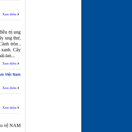
Xem thêm
iều trị ung
ây ung thư,
Cành tròn ,
u xanh. Cây
i-lan...
Xem thêm
am Việt Nam
Xem thêm
Xem thêm
bảo vệ NAM