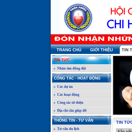
TRANG CHỦ
GIỚI THIỆU
TIN 
TIN TỨC
» Nhắn tìm đồng đội
CÔNG TÁC - HOẠT ĐỘNG
» Các dự án
» Các hoạt động
» Công tác từ thiện
» Địa chỉ cần giúp đỡ
THÔNG TIN - TƯ VẤN
TIN TỨ
» Tư vấn du lịch
Sắp xế