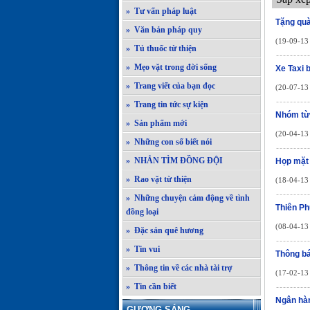
» Tư vấn pháp luật
Tặng quà
» Văn bản pháp quy
(19-09-13 
» Tủ thuốc từ thiện
» Mẹo vặt trong đời sống
Xe Taxi 
» Trang viết của bạn đọc
(20-07-13 
» Trang tin tức sự kiện
Nhóm từ
» Sản phẩm mới
(20-04-13 
» Những con số biết nói
» NHẮN TÌM ĐỒNG ĐỘI
Họp mặt
» Rao vặt từ thiện
(18-04-13 
» Những chuyện cảm động về tình
Thiên Ph
đồng loại
(08-04-13 
» Đặc sản quê hương
» Tin vui
Thông b
» Thông tin về các nhà tài trợ
(17-02-13 
» Tin cần biết
Ngân hà
GƯƠNG SÁNG