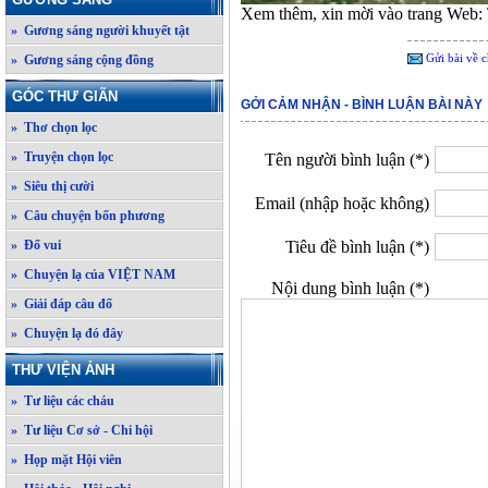
Xem thêm, xin mời vào trang Web:
» Gương sáng người khuyết tật
Gửi bài về c
» Gương sáng cộng đồng
GÓC THƯ GIÃN
GỞI CẢM NHẬN - BÌNH LUẬN BÀI NÀY
» Thơ chọn lọc
» Truyện chọn lọc
Tên người bình luận (*)
» Siêu thị cười
Email (nhập hoặc không)
» Câu chuyện bốn phương
» Đố vui
Tiêu đề bình luận (*)
» Chuyện lạ của VIỆT NAM
Nội dung bình luận (*)
» Giải đáp câu đố
» Chuyện lạ đó đây
THƯ VIỆN ẢNH
» Tư liệu các cháu
» Tư liệu Cơ sở - Chi hội
» Họp mặt Hội viên