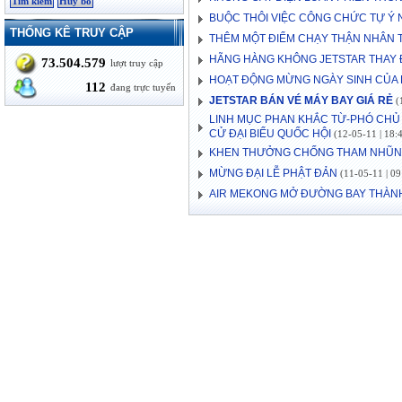
BUỘC THÔI VIỆC CÔNG CHỨC TỰ Ý 
THỐNG KÊ TRUY CẬP
THÊM MỘT ĐIỂM CHẠY THẬN NHÂN 
HÃNG HÀNG KHÔNG JETSTAR THAY 
73.504.579
lượt truy cập
HOẠT ĐỘNG MỪNG NGÀY SINH CỦA
112
đang trực tuyến
JETSTAR BÁN VÉ MÁY BAY GIÁ RẺ
(1
LINH MỤC PHAN KHẮC TỪ-PHÓ CHỦ 
CỬ ĐẠI BIỂU QUỐC HỘI
(12-05-11 | 18:
KHEN THƯỞNG CHỐNG THAM NHŨ
MỪNG ĐẠI LỄ PHẬT ĐẢN
(11-05-11 | 09
AIR MEKONG MỞ ĐƯỜNG BAY THÀNH