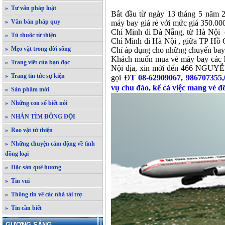
» Tư vấn pháp luật
Bắt đầu từ ngày 13 tháng 5 năm
» Văn bản pháp quy
máy bay giá rẻ với mức giá 350.00
Chí Minh đi Đà Nẵng, từ Hà Nội 
» Tủ thuốc từ thiện
Chí Minh đi Hà Nội , giữa TP Hồ 
» Mẹo vặt trong đời sống
Chỉ áp dụng cho những chuyến bay 
Khách muốn mua vé máy bay các 
» Trang viết của bạn đọc
Nội địa, xin mời đến 466 NGU
» Trang tin tức sự kiện
gọi Đ
T 08-62909067,
986707355
vụ chu đáo, kể cả việc mang vé đ
» Sản phẩm mới
» Những con số biết nói
» NHẮN TÌM ĐỒNG ĐỘI
» Rao vặt từ thiện
» Những chuyện cảm động về tình
đồng loại
» Đặc sản quê hương
» Tin vui
» Thông tin về các nhà tài trợ
» Tin cần biết
GƯƠNG SÁNG