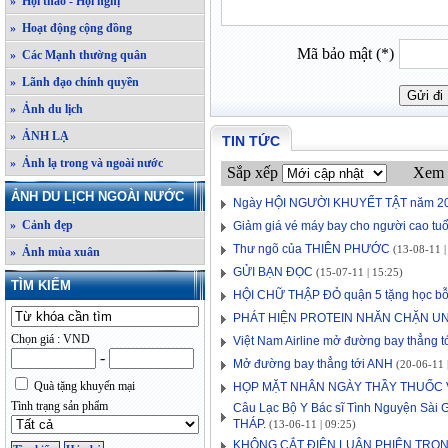
» Hội thảo - Hội nghị
» Hoạt động cộng đồng
Mã bảo mật (*)
» Các Mạnh thường quân
» Lãnh đạo chính quyền
» Ảnh du lịch
» ẢNH LẠ
TIN TỨC
» Ảnh lạ trong và ngoài nước
Sắp xếp
Xem 
ẢNH DU LỊCH NGOÀI NƯỚC
Ngày HỘI NGƯỜI KHUYẾT TẬT năm 2
» Cảnh đẹp
Giảm giá vé máy bay cho người cao tuổ
Thư ngõ của THIÊN PHƯỚC
(13-08-11 |
» Ảnh mùa xuân
GỬI BẠN ĐỌC
(15-07-11 | 15:25)
TÌM KIẾM
HỘI CHỮ THẬP ĐỎ quận 5 tặng học bỗ
PHÁT HIỆN PROTEIN NHĂN CHẶN U
Chọn giá : VND
Việt Nam Airline mở đường bay thẳng 
-
Mở đường bay thẳng tới ANH
(20-06-11 |
Quà tặng khuyến mại
HỌP MẶT NHÂN NGÀY THẦY THUỐC V
Tình trạng sản phẩm
Câu Lạc Bộ Y Bác sĩ Tình Nguyện Sài 
THÁP.
(13-06-11 | 09:25)
KHÔNG CẮT ĐIỆN LUÂN PHIÊN TRO