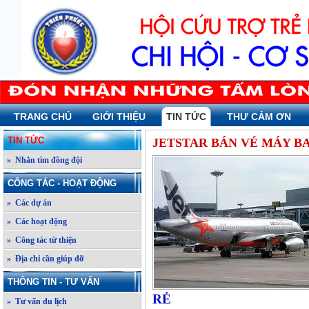
TRANG CHỦ
GIỚI THIỆU
TIN TỨC
THƯ CẢM ƠN
TIN TỨC
JETSTAR BÁN VÉ MÁY BA
» Nhắn tìm đồng đội
CÔNG TÁC - HOẠT ĐỘNG
» Các dự án
» Các hoạt động
» Công tác từ thiện
» Địa chỉ cần giúp đỡ
THÔNG TIN - TƯ VẤN
RẺ
» Tư vấn du lịch