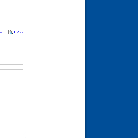
ĐÀO TRƯỜNG SAN
(21-02-26 | 09:08)
rên
Trở về