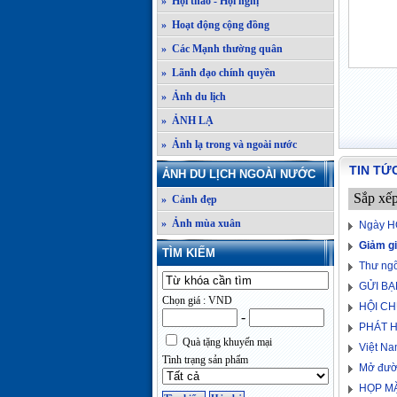
» Hội thảo - Hội nghị
» Hoạt động cộng đồng
» Các Mạnh thường quân
» Lãnh đạo chính quyền
» Ảnh du lịch
» ẢNH LẠ
» Ảnh lạ trong và ngoài nước
TIN TỨ
ẢNH DU LỊCH NGOÀI NƯỚC
Sắp xế
» Cảnh đẹp
» Ảnh mùa xuân
Ngày H
Giảm gi
TÌM KIẾM
Thư ng
GỬI B
Chọn giá : VND
HỘI CH
-
PHÁT 
Quà tặng khuyến mại
Việt Na
Tình trạng sản phẩm
Mở đườ
HỌP MẶ