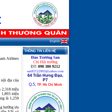
English
THÔNG TIN LIÊN HỆ
Đào Trường San
nam Airlines
Chi Hội trưởng
ĐT:
090 380 9212
san92122003@yahoo.com
64 Trần Hưng Đạo,
P7
nội địa của
Q.5,
TP. Hồ Chí Minh
 2,318 triệu
1,893 triệu
ng là 1,259
ng hưởng ưu
g dân VN có