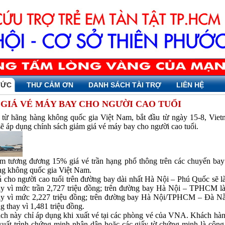
TỨC
THƯ CẢM ƠN
DANH SÁCH TÀI TRỢ
LIÊN HỆ
GIÁ VÉ MÁY BAY CHO NGƯỜI CAO TUỔI
 từ hãng hàng không quốc gia Việt Nam, bắt đầu từ ngày 15-8, Viet
 áp dụng chính sách giảm giá vé máy bay cho người cao tuổi.
m tương đương 15% giá vé trần hạng phổ thông trên các chuyến bay 
ng không quốc gia Việt Nam.
cho người cao tuổi trên đường bay dài nhất Hà Nội – Phú Quốc sẽ là
ay vì mức trần 2,727 triệu đồng; trên đường bay Hà Nội – TPHCM là 
ay vì mức 2,227 triệu đồng; trên đường bay Hà Nội/TPHCM – Đà Nẵ
ng thay vì 1,481 triệu đồng.
ách này chỉ áp dụng khi xuất vé tại các phòng vé của VNA. Khách hà
 xuất trình chứng minh nhân dân hoặc các giấy tờ chứng minh là côn