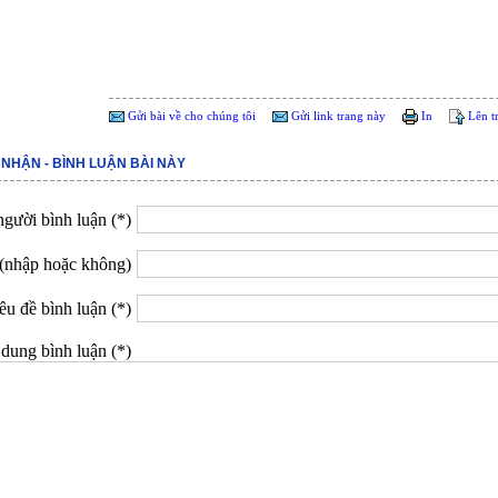
Gửi bài về cho chúng tôi
Gửi link trang này
In
Lên t
 NHẬN - BÌNH LUẬN BÀI NÀY
gười bình luận (*)
(nhập hoặc không)
êu đề bình luận (*)
dung bình luận (*)