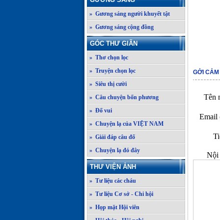
» Gương sáng người khuyết tật
» Gương sáng cộng đồng
GÓC THƯ GIÃN
» Thơ chọn lọc
» Truyện chọn lọc
GỞI CẢM
» Siêu thị cười
Tên n
» Câu chuyện bốn phương
» Đố vui
Email 
» Chuyện lạ của VIỆT NAM
Ti
» Giải đáp câu đố
» Chuyện lạ đó đây
Nội 
THƯ VIỆN ẢNH
» Tư liệu các cháu
» Tư liệu Cơ sở - Chi hội
» Họp mặt Hội viên