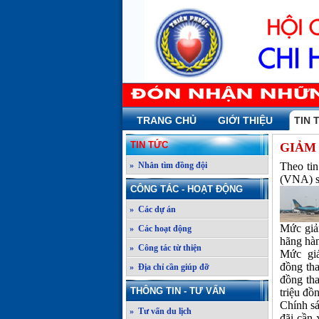
TRANG CHỦ
GIỚI THIỆU
TIN 
TIN TỨC
GIẢM 
» Nhắn tìm đồng đội
Theo tin
(VNA) sẽ
CÔNG TÁC - HOẠT ĐỘNG
» Các dự án
Mức giả
» Các hoạt động
hãng hà
» Công tác từ thiện
Mức giá 
đồng th
» Địa chỉ cần giúp đỡ
đồng th
THÔNG TIN - TƯ VẤN
triệu đồ
Chính s
» Tư vấn du lịch
đãi cần