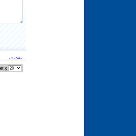
236/2447
rang