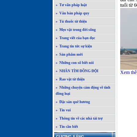
tuổi từ 6
» Tư vấn pháp luật
» Văn bản pháp quy
» Tủ thuốc từ thiện
» Mẹo vặt trong đời sống
» Trang viết của bạn đọc
» Trang tin tức sự kiện
» Sản phẩm mới
» Những con số biết nói
» NHẮN TÌM ĐỒNG ĐỘI
Xem thê
» Rao vặt từ thiện
» Những chuyện cảm động về tình
đồng loại
» Đặc sản quê hương
» Tin vui
» Thông tin về các nhà tài trợ
» Tin cần biết
GƯƠNG SÁNG