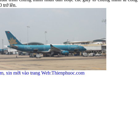
0 trở lên.
m, xin mời vào trang Web:Thienphuoc.com