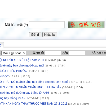
Mã bảo mật (*)
C
p
Xem từ
đến
Số bài / t
ỘI NGƯỜI KHUYẾT TẬT năm 2011
(21-08-11 | 07:36)
á vé máy bay cho người cao tuổi
(16-08-11 | 07:54)
õ của THIÊN PHƯỚC
(13-08-11 | 08:10)
ẠN ĐỌC
(15-07-11 | 15:25)
Ữ THẬP ĐỎ quận 5 tặng học bỗng cho học sinh nghèo
(07-07-11 | 10:55)
HIỆN PROTEIN NHĂN CHẶN UNG THƯ DẠ DÀY
(20-06-11 | 16:56)
m Airline mở đường bay thẳng tới ANH
(20-06-11 | 09:03)
ng bay thẳng tới ANH
(20-06-11 | 09:02)
T NHÂN NGÀY THẦY THUỐC VIỆT NAM 27-2-2011
(15-06-11 | 14:10)