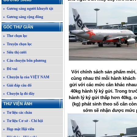
» Gương sáng người khuyết tật
» Gương sáng cộng đồng
GÓC THƯ GIÃN
» Thơ chọn lọc
» Truyện chọn lọc
» Siêu thị cười
» Câu chuyện bốn phương
» Đố vui
Với chính sách sản phẩm mới, 
» Chuyện lạ của VIỆT NAM
cùng nhau thì mỗi hành khách 
gửi với các mức cân khác nhau
» Giải đáp câu đố
40kg hành lý ký gửi. Trong t
» Chuyện lạ đó đây
hành lý ký gửi thấp hơn 40kg, 
(kg) phát sinh theo số cân còn
THƯ VIỆN ẢNH
sớm sẽ nhận được mức ph
» Tư liệu các cháu
» Tư liệu Cơ sở - Chi hội
» Họp mặt Hội viên