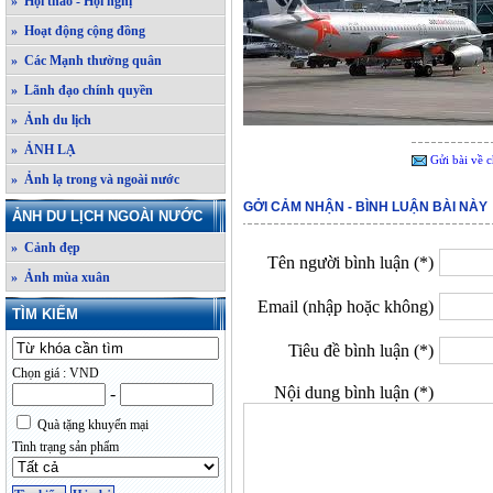
» Hội thảo - Hội nghị
» Hoạt động cộng đồng
» Các Mạnh thường quân
» Lãnh đạo chính quyền
» Ảnh du lịch
» ẢNH LẠ
Gửi bài về c
» Ảnh lạ trong và ngoài nước
GỞI CẢM NHẬN - BÌNH LUẬN BÀI NÀY
ẢNH DU LỊCH NGOÀI NƯỚC
» Cảnh đẹp
Tên người bình luận (*)
» Ảnh mùa xuân
Email (nhập hoặc không)
TÌM KIẾM
Tiêu đề bình luận (*)
Chọn giá : VND
Nội dung bình luận (*)
-
Quà tặng khuyến mại
Tình trạng sản phẩm