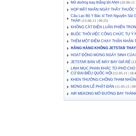
Mở đường bay thẳng tới ANH
(20-06-11 |
HỌP MẶT NHÂN NGÀY THẦY THUỐC V
Câu Lạc Bộ Y Bác sĩ Tình Nguyện Sài 
THÁP.
(13-06-11 | 09:25)
KHÔNG CẮT ĐIỆN LUÂN PHIÊN TRO
BUỘC THÔI VIỆC CÔNG CHỨC TỰ Ý 
THÊM MỘT ĐIỂM CHẠY THẬN NHÂN 
HÃNG HÀNG KHÔNG JETSTAR THAY
HOẠT ĐỘNG MỪNG NGÀY SINH CỦA
JETSTAR BÁN VÉ MÁY BAY GIÁ RẺ
(13
LINH MỤC PHAN KHẮC TỪ-PHÓ CHỦ 
CỬ ĐẠI BIỂU QUỐC HỘI
(12-05-11 | 18:
KHEN THƯỞNG CHỐNG THAM NHŨ
MỪNG ĐẠI LỄ PHẬT ĐẢN
(11-05-11 | 09
AIR MEKONG MỞ ĐƯỜNG BAY THÀNH