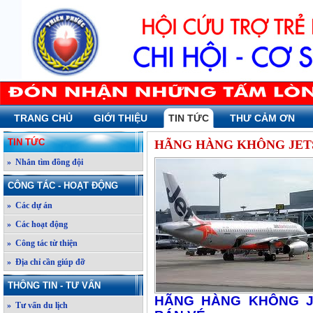
TRANG CHỦ
GIỚI THIỆU
TIN TỨC
THƯ CẢM ƠN
TIN TỨC
HÃNG HÀNG KHÔNG JETS
» Nhắn tìm đồng đội
CÔNG TÁC - HOẠT ĐỘNG
» Các dự án
» Các hoạt động
» Công tác từ thiện
» Địa chỉ cần giúp đỡ
THÔNG TIN - TƯ VẤN
HÃNG HÀNG KHÔNG J
» Tư vấn du lịch