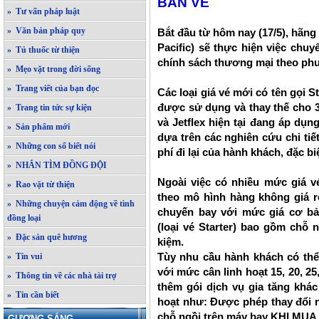
BÁN VÉ
» Tư vấn pháp luật
» Văn bản pháp quy
Bắt đầu từ hôm nay (17/5), hãng
Pacific) sẽ thực hiện việc chu
» Tủ thuốc từ thiện
chính sách thương mại theo p
» Mẹo vặt trong đời sống
» Trang viết của bạn đọc
Các loại giá vé mới có tên gọi St
được sử dụng và thay thế cho 3 
» Trang tin tức sự kiện
và Jetflex hiện tại đang áp dụn
» Sản phẩm mới
dựa trên các nghiên cứu chi tiết
» Những con số biết nói
phí đi lại của hành khách, đặc bi
» NHẮN TÌM ĐỒNG ĐỘI
Ngoài việc có nhiều mức giá v
» Rao vặt từ thiện
theo mô hình hàng không giá r
» Những chuyện cảm động về tình
chuyến bay với mức giá cơ bản
đồng loại
(loại vé Starter) bao gồm chỗ n
» Đặc sản quê hương
kiệm.
Tùy nhu cầu hành khách có thể
» Tin vui
với mức cân linh hoạt 15, 20, 25
» Thông tin về các nhà tài trợ
thêm gói dịch vụ gia tăng khác
» Tin cần biết
hoạt như: Được phép thay đổi 
chỗ ngồi trên máy bay KHI MUA
GƯƠNG SÁNG