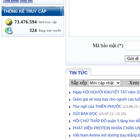
THỐNG KÊ TRUY CẬP
73.476.594
lượt truy cập
324
đang trực tuyến
Mã bảo mật (*)
TIN TỨC
Sắp xếp
Xem 
Ngày HỘI NGƯỜI KHUYẾT TẬT năm 2
Giảm giá vé máy bay cho người cao tuổ
Thư ngõ của THIÊN PHƯỚC
(13-08-11 |
GỬI BẠN ĐỌC
(15-07-11 | 15:25)
HỘI CHỮ THẬP ĐỎ quận 5 tặng học bỗ
PHÁT HIỆN PROTEIN NHĂN CHẶN U
Việt Nam Airline mở đường bay thẳng 