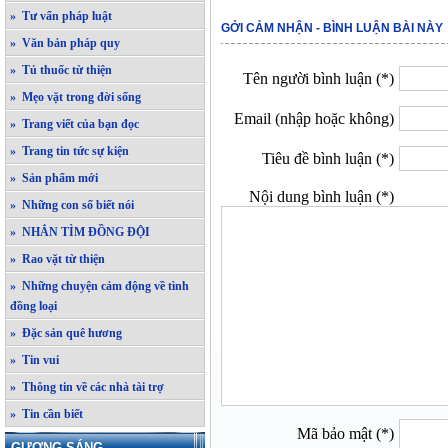
» Tư vấn pháp luật
GỞI CẢM NHẬN - BÌNH LUẬN BÀI NÀY
» Văn bản pháp quy
» Tủ thuốc từ thiện
Tên người bình luận (*)
» Mẹo vặt trong đời sống
Email (nhập hoặc không)
» Trang viết của bạn đọc
» Trang tin tức sự kiện
Tiêu đề bình luận (*)
» Sản phẩm mới
Nội dung bình luận (*)
» Những con số biết nói
» NHẮN TÌM ĐỒNG ĐỘI
» Rao vặt từ thiện
» Những chuyện cảm động về tình
đồng loại
» Đặc sản quê hương
» Tin vui
» Thông tin về các nhà tài trợ
» Tin cần biết
Mã bảo mật (*)
GƯƠNG SÁNG