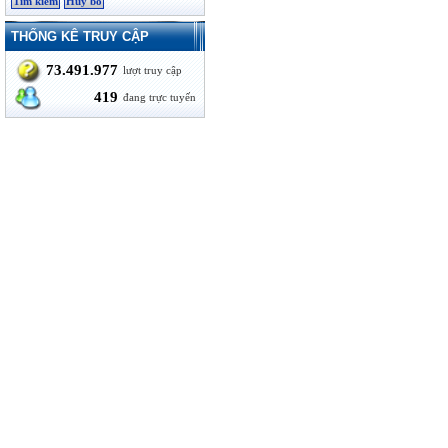
THỐNG KÊ TRUY CẬP
73.491.977
lượt truy cập
419
đang trực tuyến