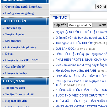
» Gương sáng người khuyết tật
» Gương sáng cộng đồng
TIN TỨC
GÓC THƯ GIÃN
Sắp xếp
Xem 
» Thơ chọn lọc
Ngày HỘI NGƯỜI KHUYẾT TẬT năm 2
» Truyện chọn lọc
Giảm giá vé máy bay cho người cao tuổ
» Siêu thị cười
Thư ngõ của THIÊN PHƯỚC
(13-08-11 |
» Câu chuyện bốn phương
GỬI BẠN ĐỌC
(15-07-11 | 15:25)
» Đố vui
HỘI CHỮ THẬP ĐỎ quận 5 tặng học bỗ
PHÁT HIỆN PROTEIN NHĂN CHẶN U
» Chuyện lạ của VIỆT NAM
Việt Nam Airline mở đường bay thẳng 
» Giải đáp câu đố
Mở đường bay thẳng tới ANH
(20-06-11
» Chuyện lạ đó đây
HỌP MẶT NHÂN NGÀY THẦY THUỐC V
THƯ VIỆN ẢNH
Câu Lạc Bộ Y Bác sĩ Tình Nguyện Sài 
THÁP.
(13-06-11 | 09:25)
» Tư liệu các cháu
KHÔNG CẮT ĐIỆN LUÂN PHIÊN TRO
» Tư liệu Cơ sở - Chi hội
BUỘC THÔI VIỆC CÔNG CHỨC TỰ Ý 
» Họp mặt Hội viên
THÊM MỘT ĐIỂM CHẠY THẬN NHÂN 
HÃNG HÀNG KHÔNG JETSTAR THAY 