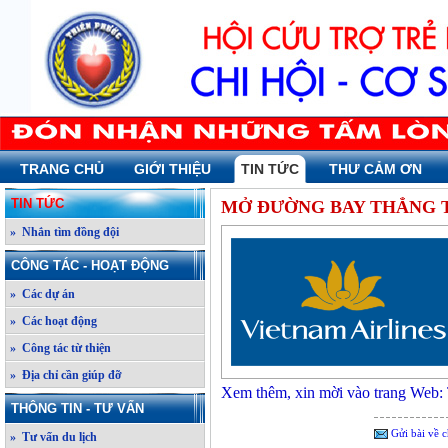
TRANG CHỦ
GIỚI THIỆU
TIN TỨC
THƯ CẢM ƠN
TIN TỨC
MỞ ĐƯỜNG BAY THẲNG 
» Nhắn tìm đồng đội
CÔNG TÁC - HOẠT ĐỘNG
» Các dự án
» Các hoạt động
» Công tác từ thiện
» Địa chỉ cần giúp đỡ
Xem thêm, xin mời vào trang Web:
THÔNG TIN - TƯ VẤN
Gửi bài về c
» Tư vấn du lịch