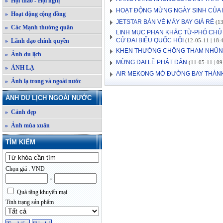
» Hội thảo - Hội nghị
HOẠT ĐỘNG MỪNG NGÀY SINH CỦA
» Hoạt động cộng đồng
JETSTAR BÁN VÉ MÁY BAY GIÁ RẺ
(13
» Các Mạnh thường quân
LINH MỤC PHAN KHẮC TỪ-PHÓ CHỦ 
CỬ ĐẠI BIỂU QUỐC HỘI
» Lãnh đạo chính quyền
(12-05-11 | 18:
KHEN THƯỞNG CHỐNG THAM NHŨ
» Ảnh du lịch
MỪNG ĐẠI LỄ PHẬT ĐẢN
(11-05-11 | 09
» ẢNH LẠ
AIR MEKONG MỞ ĐƯỜNG BAY THÀNH
» Ảnh lạ trong và ngoài nước
ẢNH DU LỊCH NGOÀI NƯỚC
» Cảnh đẹp
» Ảnh mùa xuân
TÌM KIẾM
Chọn giá : VND
-
Quà tặng khuyến mại
Tình trạng sản phẩm