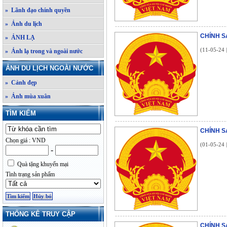
» Lãnh đạo chính quyền
» Ảnh du lịch
CHÍNH S
» ẢNH LẠ
(11-05-24 
» Ảnh lạ trong và ngoài nước
ẢNH DU LỊCH NGOÀI NƯỚC
» Cảnh đẹp
» Ảnh mùa xuân
TÌM KIẾM
CHÍNH S
Chọn giá : VND
(01-05-24 
-
Quà tặng khuyến mại
Tình trạng sản phẩm
THỐNG KÊ TRUY CẬP
CHÍNH S