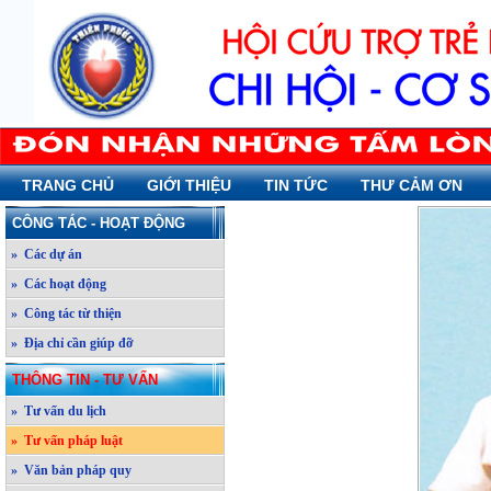
TRANG CHỦ
GIỚI THIỆU
TIN TỨC
THƯ CẢM ƠN
CÔNG TÁC - HOẠT ĐỘNG
» Các dự án
» Các hoạt động
» Công tác từ thiện
» Địa chỉ cần giúp đỡ
THÔNG TIN - TƯ VẤN
» Tư vấn du lịch
» Tư vấn pháp luật
» Văn bản pháp quy