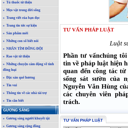
» Tủ thuốc từ thiện
» Mẹo vặt trong đời sống
» Trang viết của bạn đọc
» Trang tin tức sự kiện
TƯ VẤN PHÁP LUẬT
» Sản phẩm mới
» Những con số biết nói
Luật 
» NHẮN TÌM ĐỒNG ĐỘI
Phần tư vấnchúng tôi
» Rao vặt từ thiện
tin về pháp luật hiện
» Những chuyện cảm động về tình
quan đến công tác từ 
đồng loại
sống sát sườn của 
» Đặc sản quê hương
Nguyễn Văn Hùng của
» Tin vui
các chuyên viên phá
» Thông tin về các nhà tài trợ
trách.
» Tin cần biết
GƯƠNG SÁNG
» Gương sáng người khuyết tật
TƯ VẤN PHÁP LUẬT
» Gương sáng cộng đồng