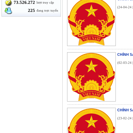
73.526.272
lượt truy cập
(24-04-24 
225
đang trực tuyến
CHÍNH S
(02-03-24 
CHÍNH S
(23-02-24 