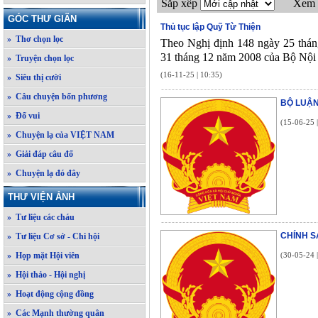
Sắp xếp
Xem 
GÓC THƯ GIÃN
Thủ tục lập Quỹ Từ Thiện
» Thơ chọn lọc
Theo Nghị định 148 ngày 25 thán
31 tháng 12 năm 2008 của Bộ Nội V
» Truyện chọn lọc
(16-11-25 | 10:35)
» Siêu thị cười
» Câu chuyện bốn phương
BỘ LUẬN
» Đố vui
(15-06-25 
» Chuyện lạ của VIỆT NAM
» Giải đáp câu đố
» Chuyện lạ đó đây
THƯ VIỆN ẢNH
» Tư liệu các cháu
CHÍNH S
» Tư liệu Cơ sở - Chi hội
» Họp mặt Hội viên
(30-05-24 
» Hội thảo - Hội nghị
» Hoạt động cộng đồng
» Các Mạnh thường quân