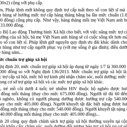
00x2) cộng với phụ cấp.
n, Pháp lệnh mới không quy định trợ cấp tuất theo số con liệt sĩ mà
 hùng sẽ hưởng mức trợ cấp hàng tháng bằng ba lần mức chuẩn (1.
00 đồng) cộng phụ cấp. Như vậy, hàng tháng mỗi mẹ Việt Nam anh h
233.000 đồng.
 Bộ Lao động Thương binh Xã hội cho biết, với việc nâng mức trợ c
ưỡng của xã hội, bà mẹ Việt Nam anh hùng sẽ có cuộc sống tốt hơn m
o số con liệt sĩ. Pháp lệnh giữ nguyên quy định ưu đãi khác dành ch
 hùng như trợ cấp người phục vụ (với mẹ sống ở gia đình); điều dưỡ
 hàng năm...
c chuẩn trợ giúp xã hội
ị định 20, mức chuẩn trợ giúp xã hội áp dụng từ ngày 1/7 là 360.000
.000 đồng so với Nghị định 136/2013. Mức chuẩn trợ giúp xã hội là
 trợ cấp xã hội, mức hỗ trợ kinh phí nhận chăm sóc, nuôi dưỡng; mức 
ong cơ sở trợ giúp xã hội và các mức trợ giúp xã hội khác.
, trẻ mồ côi dưới 4 tuổi; trẻ nhiễm HIV thuộc hộ nghèo được hư
 đồng mỗi tháng (thay cho mức 675.000 đồng). Người từ đủ 60 đến
ộ nghèo, không có người phụng dưỡng được hưởng trợ cấp 540.0
thay cho mức 405.000 đồng). Người khuyết tật đặc biệt nặng được hư
 đồng một tháng (thay cho mức 540.000 đồng). Người khuyết tật nặng
540.000 đồng mỗi tháng (thay cho mức 405.000 đồng)...
h 20 cũng quy định chính sách trợ giúp xã hội thường xuyên tại cộ
hội khẩn cấp; chăm sóc, nuôi dưỡng đối tượng bảo trợ xã hội tại cơ sở