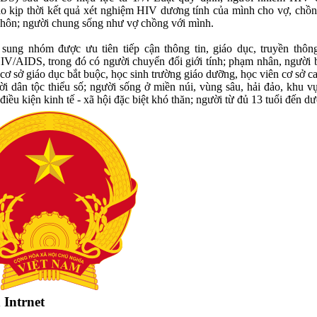
o kịp thời kết quả xét nghiệm HIV dương tính của mình cho vợ, chồ
 hôn; người chung sống như vợ chồng với mình.
 sung nhóm được ưu tiên tiếp cận thông tin, giáo dục, truyền thôn
V/AIDS, trong đó có người chuyển đổi giới tính; phạm nhân, người 
n cơ sở giáo dục bắt buộc, học sinh trường giáo dưỡng, học viên cơ sở c
ời dân tộc thiểu số; người sống ở miền núi, vùng sâu, hải đảo, khu vự
điều kiện kinh tế - xã hội đặc biệt khó thăn; người từ đủ 13 tuổi đến dư
Intrnet