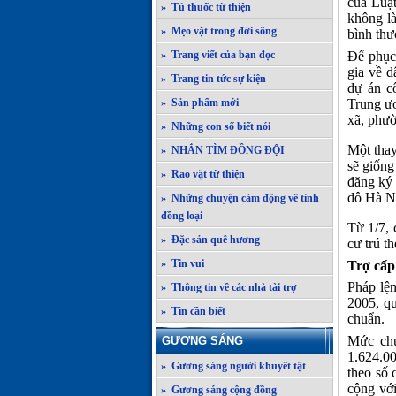
của Luật
» Tủ thuốc từ thiện
không là
» Mẹo vặt trong đời sống
bình thư
Để phục 
» Trang viết của bạn đọc
gia về d
» Trang tin tức sự kiện
dự án cô
Trung ươ
» Sản phẩm mới
xã, phườ
» Những con số biết nói
Một thay
» NHẮN TÌM ĐỒNG ĐỘI
sẽ giống
» Rao vặt từ thiện
đăng ký 
đô Hà N
» Những chuyện cảm động về tình
đồng loại
Từ 1/7, 
» Đặc sản quê hương
cư trú t
» Tin vui
Trợ cấp
Pháp lện
» Thông tin về các nhà tài trợ
2005, q
» Tin cần biết
chuẩn.
Mức chu
GƯƠNG SÁNG
1.624.0
» Gương sáng người khuyết tật
theo số 
cộng với
» Gương sáng cộng đồng