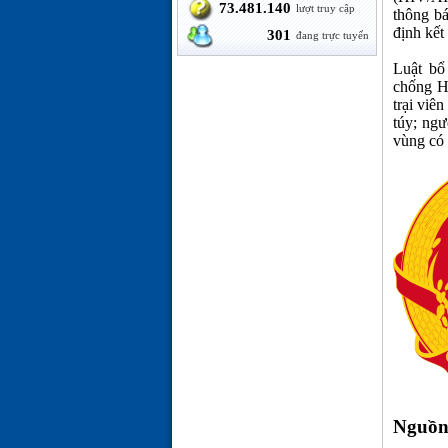
73.481.140
lượt truy cập
thông bá
định kết
301
đang trực tuyến
Luật bổ
chống HI
trại viê
túy; ngư
vùng có 
Nguồn 