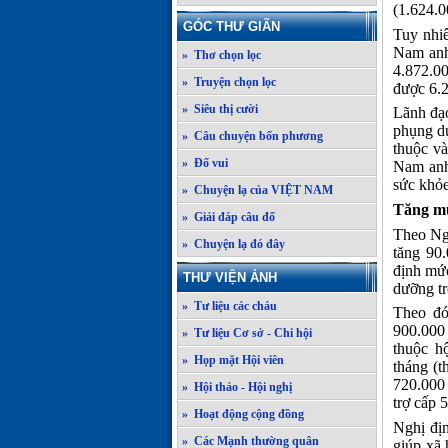
(1.624.0
GÓC THƯ GIÃN
Tuy nhiê
Nam anh
» Thơ chọn lọc
4.872.0
» Truyện chọn lọc
được 6.
» Siêu thị cười
Lãnh đạo
phụng d
» Câu chuyện bốn phương
thuộc và
» Đố vui
Nam anh
sức khỏe
» Chuyện lạ của VIỆT NAM
Tăng mứ
» Giải đáp câu đố
Theo Ngh
» Chuyện lạ đó đây
tăng 90
định mức
THƯ VIỆN ẢNH
dưỡng tr
» Tư liệu các cháu
Theo đó
900.000
» Tư liệu Cơ sở - Chi hội
thuộc h
» Họp mặt Hội viên
tháng (
720.000
» Hội thảo - Hội nghị
trợ cấp 
» Hoạt động cộng đồng
Nghị địn
» Các Mạnh thường quân
giúp xã 