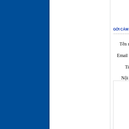
GỞI CẢM
Tên n
Email 
Ti
Nội 