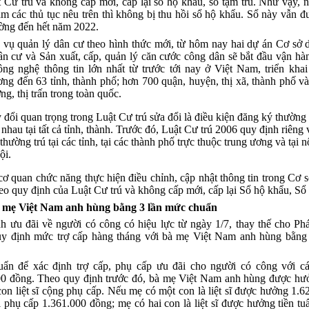
 Cư trú và không cấp mới, cấp lại sổ hộ khẩu, sổ tạm trú. Như vậy,
m các thủ tục nêu trên thì không bị thu hồi sổ hộ khẩu. Sổ này vẫn 
ờng đến hết năm 2022.
vụ quản lý dân cư theo hình thức mới, từ hôm nay hai dự án Cơ sở 
ân cư và Sản xuất, cấp, quản lý căn cước công dân sẽ bắt đầu vận hà
ng nghệ thông tin lớn nhất từ trước tới nay ở Việt Nam, triển kha
ng đến 63 tỉnh, thành phố; hơn 700 quận, huyện, thị xã, thành phố v
ng, thị trấn trong toàn quốc.
 đổi quan trọng trong Luật Cư trú sửa đổi là điều kiện đăng ký thường 
 nhau tại tất cả tỉnh, thành. Trước đó, Luật Cư trú 2006 quy định riêng 
thường trú tại các tỉnh, tại các thành phố trực thuộc trung ương và tại n
ội.
cơ quan chức năng thực hiện điều chỉnh, cập nhật thông tin trong Cơ s
heo quy định của Luật Cư trú và không cấp mới, cấp lại Sổ hộ khẩu, Sổ 
 mẹ Việt Nam anh hùng bằng 3 lần mức chuẩn
h ưu đãi về người có công có hiệu lực từ ngày 1/7, thay thế cho P
uy định mức trợ cấp hàng tháng với bà mẹ Việt Nam anh hùng bằng
ẩn để xác định trợ cấp, phụ cấp ưu đãi cho người có công với c
00 đồng. Theo quy định trước đó, bà mẹ Việt Nam anh hùng được hưởn
con liệt sĩ cộng phụ cấp. Nếu mẹ có một con là liệt sĩ được hưởng 1.
 phụ cấp 1.361.000 đồng; mẹ có hai con là liệt sĩ được hưởng tiền tu