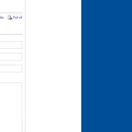
rên
Trở về