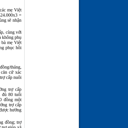
ĐÀO TRƯỜNG SAN
(21-02-26 | 09:08)
 các mẹ Việt
624.000x3 =
ùng sẽ nhận
ấp, cùng với
à không phụ
o bà mẹ Việt
ng phục hồi
 đồng/tháng,
 căn cứ xác
trợ cấp nuôi
ởng trợ cấp
 đủ 80 tuổi
00 đồng một
ởng trợ cấp
 được hưởng
ng đồng; trợ
 trợ giúp xã