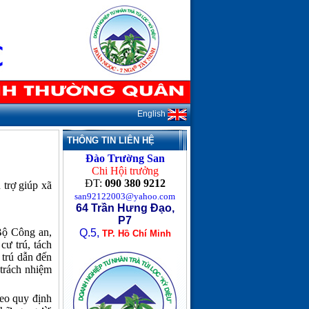
English
THÔNG TIN LIÊN HỆ
Đào Trường San
Chi Hội trưởng
ĐT:
090 380 9212
 trợ giúp xã
san92122003@yahoo.com
64 Trần Hưng Đạo,
P7
Bộ Công an,
Q.5,
TP. Hồ Chí Minh
cư trú, tách
 trú dẫn đến
 trách nhiệm
heo quy định