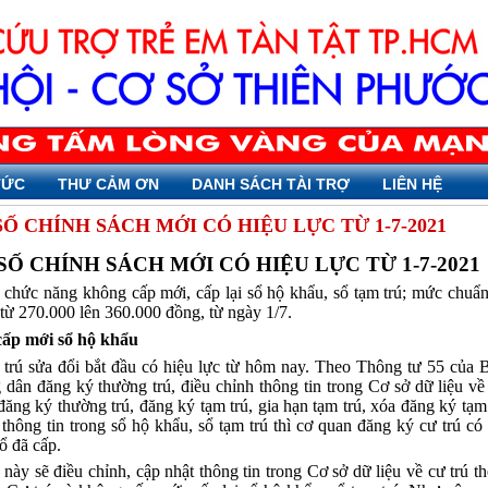
TỨC
THƯ CẢM ƠN
DANH SÁCH TÀI TRỢ
LIÊN HỆ
Ố CHÍNH SÁCH MỚI CÓ HIỆU LỰC TỪ 1-7-2021
SỐ CHÍNH SÁCH MỚI CÓ HIỆU LỰC TỪ 1-7-2021
chức năng không cấp mới, cấp lại sổ hộ khẩu, sổ tạm trú; mức chuẩn
 từ 270.000 lên 360.000 đồng, từ ngày 1/7.
ấp mới sổ hộ khẩu
 trú sửa đổi bắt đầu có hiệu lực từ hôm nay. Theo Thông tư 55 của 
 dân đăng ký thường trú, điều chỉnh thông tin trong Cơ sở dữ liệu về 
đăng ký thường trú, đăng ký tạm trú, gia hạn tạm trú, xóa đăng ký tạm
 thông tin trong sổ hộ khẩu, sổ tạm trú thì cơ quan đăng ký cư trú có
sổ đã cấp.
này sẽ điều chỉnh, cập nhật thông tin trong Cơ sở dữ liệu về cư trú t