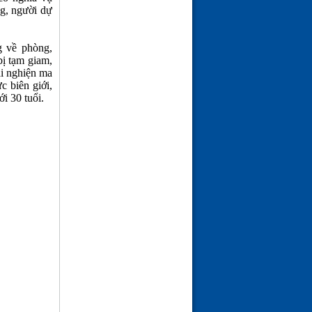
ng, người dự
g về phòng,
bị tạm giam,
ai nghiện ma
c biên giới,
ới 30 tuổi.