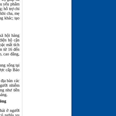
nhu yếu phẩm
; hỗ trợ chi
 khi cha, mẹ
ng khác; tạo
xã hội hàng
diện hộ cận
ặc mất tích
on từ 16 đến
p, cao đẳng,
ang sống tại
được cấp Bảo
 địa bàn các
người nhiễm
ng như tiền
háng.
hồng
hải ở người
có nghĩa vụ