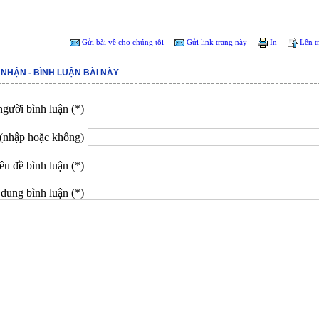
Gửi bài về cho chúng tôi
Gửi link trang này
In
Lên t
 NHẬN - BÌNH LUẬN BÀI NÀY
gười bình luận (*)
(nhập hoặc không)
êu đề bình luận (*)
dung bình luận (*)