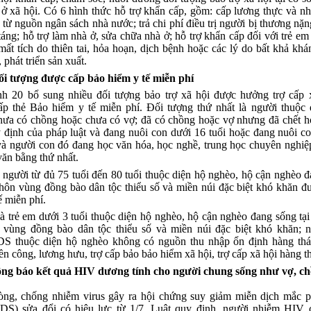
 ở xã hội. Có 6 hình thức hỗ trợ khẩn cấp, gồm: cấp lương thực và 
u từ nguồn ngân sách nhà nước; trả chi phí điều trị người bị thương nặng
táng; hỗ trợ làm nhà ở, sửa chữa nhà ở; hỗ trợ khẩn cấp đối với trẻ em
 mất tích do thiên tai, hỏa hoạn, dịch bệnh hoặc các lý do bất khả khá
 phát triển sản xuất.
i tượng được cấp bảo hiểm y tế miễn phí
nh 20 bổ sung nhiều đối tượng bảo trợ xã hội được hưởng trợ cấp 
cấp thẻ Bảo hiểm y tế miễn phí. Đối tượng thứ nhất là người thuộc 
hưa có chồng hoặc chưa có vợ; đã có chồng hoặc vợ nhưng đã chết ho
 định của pháp luật và đang nuôi con dưới 16 tuổi hoặc đang nuôi c
và người con đó đang học văn hóa, học nghề, trung học chuyên nghiệ
văn bằng thứ nhất.
 người từ đủ 75 tuổi đến 80 tuổi thuộc diện hộ nghèo, hộ cận nghèo đ
thôn vùng đồng bào dân tộc thiểu số và miền núi đặc biệt khó khăn 
ế miễn phí.
à trẻ em dưới 3 tuổi thuộc diện hộ nghèo, hộ cận nghèo đang sống tại
n vùng đồng bào dân tộc thiểu số và miền núi đặc biệt khó khăn; 
S thuộc diện hộ nghèo không có nguồn thu nhập ổn định hàng thá
iền công, lương hưu, trợ cấp bảo bảo hiểm xã hội, trợ cấp xã hội hàng t
ông báo kết quả HIV dương tính cho người chung sống như vợ, c
òng, chống nhiễm virus gây ra hội chứng suy giảm miễn dịch mắc p
DS) sửa đổi có hiệu lực từ 1/7. Luật quy định, người nhiễm HIV 