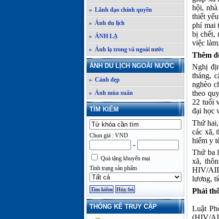
hội, nhà
» Lãnh đạo chính quyền
thiết yế
» Ảnh du lịch
phí mai 
bị chết,
» ẢNH LẠ
việc làm,
» Ảnh lạ trong và ngoài nước
Thêm đố
ẢNH DU LỊCH NGOÀI NƯỚC
Nghị đị
tháng, 
» Cảnh đẹp
nghèo c
theo quy
» Ảnh mùa xuân
22 tuổi 
TÌM KIẾM
đại học 
Thứ hai,
các xã, 
Chọn giá : VND
hiểm y t
-
Thứ ba l
Quà tặng khuyến mại
xã, thô
Tình trạng sản phẩm
HIV/AID
lương, t
Phải th
THỐNG KÊ TRUY CẬP
Luật Ph
(HIV/AI