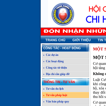
TRANG CHỦ
GIỚI THIỆU
TIN 
CÔNG TÁC - HOẠT ĐỘNG
MỘT S
» Các dự án
MỘT 
» Các hoạt động
Cơ quan 
hội tăng
» Công tác từ thiện
Không c
» Địa chỉ cần giúp đỡ
Luật Cư
THÔNG TIN - TƯ VẤN
khi công
hộ, xóa 
» Tư vấn du lịch
thay đổi
» Tư vấn pháp luật
thu hồi 
» Văn bản pháp quy
Cơ quan 